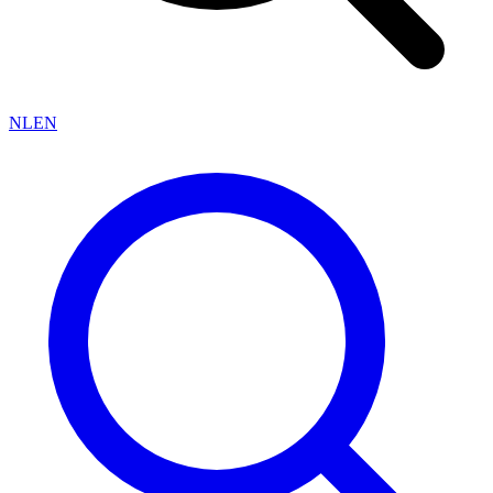
NL
EN