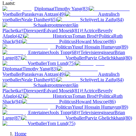
Laatst:
Diplomaat
Timothy Yang
(
83
)
Voetballer
Paraskevas Antzas
(
49
)
Australisch
voetballer
Neale Daniher
(
65
)
Schrijver
Liu Zaifu
(
84
)
Schaakgrootmeester
Ján
Plachetka
†
Dierexpert
Edvard Moseid
(
81
)
†
Actrice
Beverly
Afaglo
(
42
)
Historicus
Toman Brod
†
Politica
Ruth
Shack
(
94
)
Politicus
Howard Moscoe
(
86
)
Politicus
Yusuf Hossain Humayun
(
89
)
Entertainer
Jools Topp
(
68
)
†
Televisieregisseur
Brian
Large
(
87
)
Voetballer
Parviz Ghelichkhani
(
80
)
Voetballer
Tom Lund
(
75
)
Diplomaat
Timothy Yang
(
83
)
Voetballer
Paraskevas Antzas
(
49
)
Australisch
voetballer
Neale Daniher
(
65
)
Schrijver
Liu Zaifu
(
84
)
Schaakgrootmeester
Ján
Plachetka
†
Dierexpert
Edvard Moseid
(
81
)
†
Actrice
Beverly
Afaglo
(
42
)
Historicus
Toman Brod
†
Politica
Ruth
Shack
(
94
)
Politicus
Howard Moscoe
(
86
)
Politicus
Yusuf Hossain Humayun
(
89
)
Entertainer
Jools Topp
(
68
)
†
Televisieregisseur
Brian
Large
(
87
)
Voetballer
Parviz Ghelichkhani
(
80
)
Voetballer
Tom Lund
(
75
)
Home