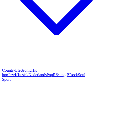
Country
Electronic
Hip-
hop
Jazz
Klassiek
Nederlands
Pop
R&amp;B
Rock
Soul
Sport