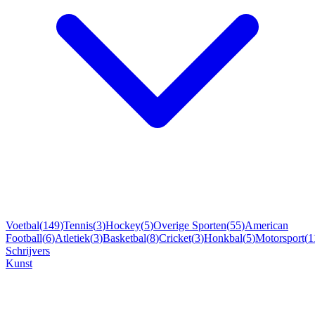
Voetbal
(
149
)
Tennis
(
3
)
Hockey
(
5
)
Overige Sporten
(
55
)
American
Football
(
6
)
Atletiek
(
3
)
Basketbal
(
8
)
Cricket
(
3
)
Honkbal
(
5
)
Motorsport
(
1
Schrijvers
Kunst