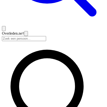
Overleden
.ne
†