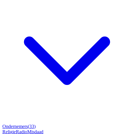
Ondernemers
(
33
)
Religie
Radio
Misdaad