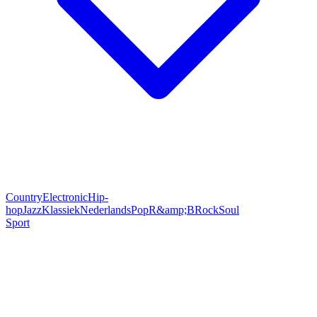
Country
Electronic
Hip-
hop
Jazz
Klassiek
Nederlands
Pop
R&amp;B
Rock
Soul
Sport