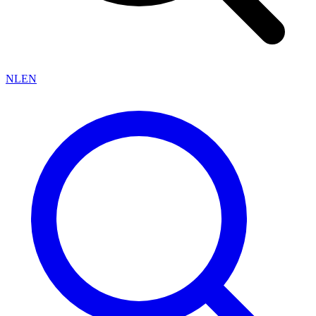
NL
EN