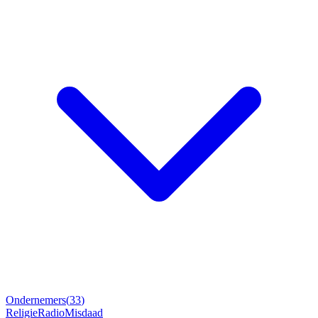
Ondernemers
(
33
)
Religie
Radio
Misdaad