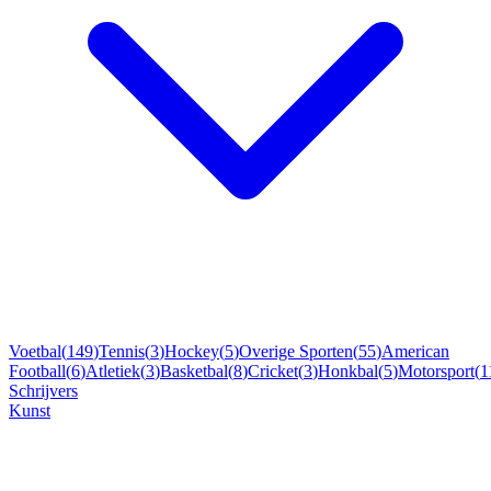
Voetbal
(
149
)
Tennis
(
3
)
Hockey
(
5
)
Overige Sporten
(
55
)
American
Football
(
6
)
Atletiek
(
3
)
Basketbal
(
8
)
Cricket
(
3
)
Honkbal
(
5
)
Motorsport
(
1
Schrijvers
Kunst