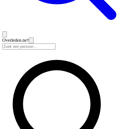
Overleden
.ne
†