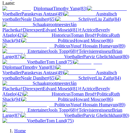
Laatst:
Diplomaat
Timothy Yang
(
83
)
Voetballer
Paraskevas Antzas
(
49
)
Australisch
voetballer
Neale Daniher
(
65
)
Schrijver
Liu Zaifu
(
84
)
Schaakgrootmeester
Ján
Plachetka
†
Dierexpert
Edvard Moseid
(
81
)
†
Actrice
Beverly
Afaglo
(
42
)
Historicus
Toman Brod
†
Politica
Ruth
Shack
(
94
)
Politicus
Howard Moscoe
(
86
)
Politicus
Yusuf Hossain Humayun
(
89
)
Entertainer
Jools Topp
(
68
)
†
Televisieregisseur
Brian
Large
(
87
)
Voetballer
Parviz Ghelichkhani
(
80
)
Voetballer
Tom Lund
(
75
)
Diplomaat
Timothy Yang
(
83
)
Voetballer
Paraskevas Antzas
(
49
)
Australisch
voetballer
Neale Daniher
(
65
)
Schrijver
Liu Zaifu
(
84
)
Schaakgrootmeester
Ján
Plachetka
†
Dierexpert
Edvard Moseid
(
81
)
†
Actrice
Beverly
Afaglo
(
42
)
Historicus
Toman Brod
†
Politica
Ruth
Shack
(
94
)
Politicus
Howard Moscoe
(
86
)
Politicus
Yusuf Hossain Humayun
(
89
)
Entertainer
Jools Topp
(
68
)
†
Televisieregisseur
Brian
Large
(
87
)
Voetballer
Parviz Ghelichkhani
(
80
)
Voetballer
Tom Lund
(
75
)
Home