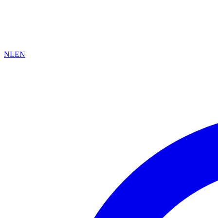
NL
EN