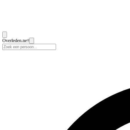
Overleden
.ne
†