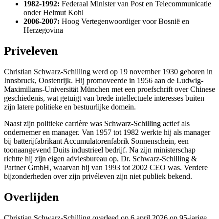
1982-1992:
Federaal Minister van Post en Telecommunicatie
onder Helmut Kohl
2006-2007:
Hoog Vertegenwoordiger voor Bosnië en
Herzegovina
Priveleven
Christian Schwarz-Schilling werd op 19 november 1930 geboren in
Innsbruck, Oostenrijk. Hij promoveerde in 1956 aan de Ludwig-
Maximilians-Universität München met een proefschrift over Chinese
geschiedenis, wat getuigt van brede intellectuele interesses buiten
zijn latere politieke en bestuurlijke domein.
Naast zijn politieke carrière was Schwarz-Schilling actief als
ondernemer en manager. Van 1957 tot 1982 werkte hij als manager
bij batterijfabrikant Accumulatorenfabrik Sonnenschein, een
toonaangevend Duits industrieel bedrijf. Na zijn ministerschap
richtte hij zijn eigen adviesbureau op, Dr. Schwarz-Schilling &
Partner GmbH, waarvan hij van 1993 tot 2002 CEO was. Verdere
bijzonderheden over zijn privéleven zijn niet publiek bekend.
Overlijden
Christian Schwarz-Schilling overleed op 6 april 2026 op 95-jarige