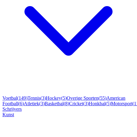
Voetbal
(
149
)
Tennis
(
3
)
Hockey
(
5
)
Overige Sporten
(
55
)
American
Football
(
6
)
Atletiek
(
3
)
Basketbal
(
8
)
Cricket
(
3
)
Honkbal
(
5
)
Motorsport
(
1
Schrijvers
Kunst