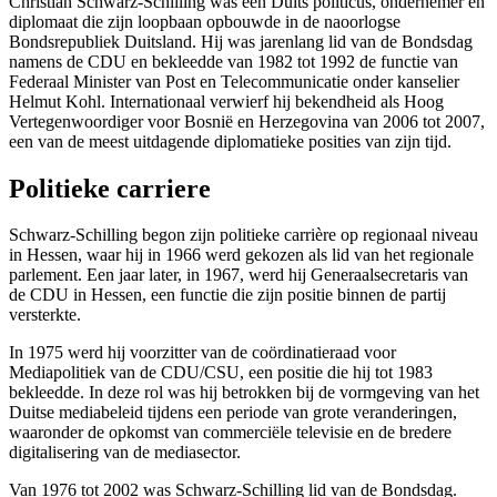
Christian Schwarz-Schilling was een Duits politicus, ondernemer en
diplomaat die zijn loopbaan opbouwde in de naoorlogse
Bondsrepubliek Duitsland. Hij was jarenlang lid van de Bondsdag
namens de CDU en bekleedde van 1982 tot 1992 de functie van
Federaal Minister van Post en Telecommunicatie onder kanselier
Helmut Kohl. Internationaal verwierf hij bekendheid als Hoog
Vertegenwoordiger voor Bosnië en Herzegovina van 2006 tot 2007,
een van de meest uitdagende diplomatieke posities van zijn tijd.
Politieke carriere
Schwarz-Schilling begon zijn politieke carrière op regionaal niveau
in Hessen, waar hij in 1966 werd gekozen als lid van het regionale
parlement. Een jaar later, in 1967, werd hij Generaalsecretaris van
de CDU in Hessen, een functie die zijn positie binnen de partij
versterkte.
In 1975 werd hij voorzitter van de coördinatieraad voor
Mediapolitiek van de CDU/CSU, een positie die hij tot 1983
bekleedde. In deze rol was hij betrokken bij de vormgeving van het
Duitse mediabeleid tijdens een periode van grote veranderingen,
waaronder de opkomst van commerciële televisie en de bredere
digitalisering van de mediasector.
Van 1976 tot 2002 was Schwarz-Schilling lid van de Bondsdag.