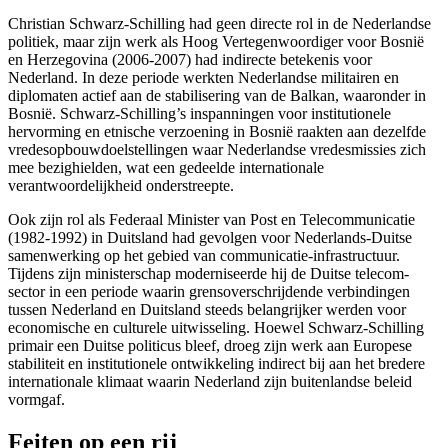
Christian Schwarz-Schilling had geen directe rol in de Nederlandse
politiek, maar zijn werk als Hoog Vertegenwoordiger voor Bosnië
en Herzegovina (2006-2007) had indirecte betekenis voor
Nederland. In deze periode werkten Nederlandse militairen en
diplomaten actief aan de stabilisering van de Balkan, waaronder in
Bosnië. Schwarz-Schilling’s inspanningen voor institutionele
hervorming en etnische verzoening in Bosnië raakten aan dezelfde
vredesopbouwdoelstellingen waar Nederlandse vredesmissies zich
mee bezighielden, wat een gedeelde internationale
verantwoordelijkheid onderstreepte.
Ook zijn rol als Federaal Minister van Post en Telecommunicatie
(1982-1992) in Duitsland had gevolgen voor Nederlands-Duitse
samenwerking op het gebied van communicatie-infrastructuur.
Tijdens zijn ministerschap moderniseerde hij de Duitse telecom-
sector in een periode waarin grensoverschrijdende verbindingen
tussen Nederland en Duitsland steeds belangrijker werden voor
economische en culturele uitwisseling. Hoewel Schwarz-Schilling
primair een Duitse politicus bleef, droeg zijn werk aan Europese
stabiliteit en institutionele ontwikkeling indirect bij aan het bredere
internationale klimaat waarin Nederland zijn buitenlandse beleid
vormgaf.
Feiten op een rij