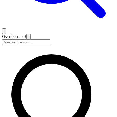
Overleden
.ne
†