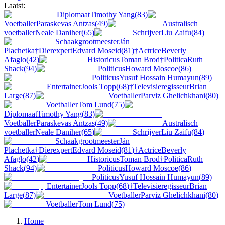
Laatst:
Diplomaat
Timothy Yang
(
83
)
Voetballer
Paraskevas Antzas
(
49
)
Australisch
voetballer
Neale Daniher
(
65
)
Schrijver
Liu Zaifu
(
84
)
Schaakgrootmeester
Ján
Plachetka
†
Dierexpert
Edvard Moseid
(
81
)
†
Actrice
Beverly
Afaglo
(
42
)
Historicus
Toman Brod
†
Politica
Ruth
Shack
(
94
)
Politicus
Howard Moscoe
(
86
)
Politicus
Yusuf Hossain Humayun
(
89
)
Entertainer
Jools Topp
(
68
)
†
Televisieregisseur
Brian
Large
(
87
)
Voetballer
Parviz Ghelichkhani
(
80
)
Voetballer
Tom Lund
(
75
)
Diplomaat
Timothy Yang
(
83
)
Voetballer
Paraskevas Antzas
(
49
)
Australisch
voetballer
Neale Daniher
(
65
)
Schrijver
Liu Zaifu
(
84
)
Schaakgrootmeester
Ján
Plachetka
†
Dierexpert
Edvard Moseid
(
81
)
†
Actrice
Beverly
Afaglo
(
42
)
Historicus
Toman Brod
†
Politica
Ruth
Shack
(
94
)
Politicus
Howard Moscoe
(
86
)
Politicus
Yusuf Hossain Humayun
(
89
)
Entertainer
Jools Topp
(
68
)
†
Televisieregisseur
Brian
Large
(
87
)
Voetballer
Parviz Ghelichkhani
(
80
)
Voetballer
Tom Lund
(
75
)
Home