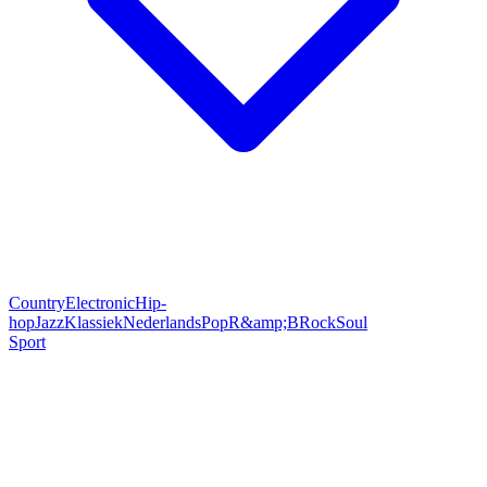
Country
Electronic
Hip-
hop
Jazz
Klassiek
Nederlands
Pop
R&amp;B
Rock
Soul
Sport