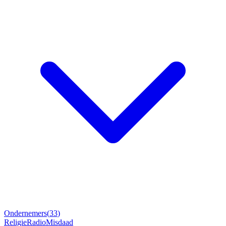
Ondernemers
(
33
)
Religie
Radio
Misdaad