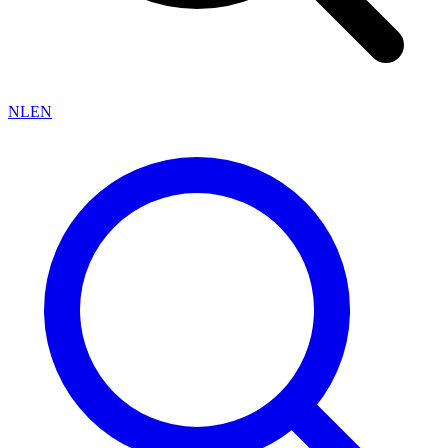
NL
EN