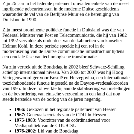
Zijn 26 jaar in het federale parlement omvatten enkele van de meest
ingrijpende gebeurtenissen in de moderne Duitse geschiedenis,
waaronder de val van de Berlijnse Muur en de hereniging van
Duitsland in 1990.
Zijn meest prominente politieke functie in Duitsland was die van
Federaal Minister van Post en Telecommunicatie, die hij van 1982
tot 1992 vervulde als onderdeel van de kabinetten van kanselier
Helmut Kohl. In deze periode speelde hij een rol in de
modernisering van de Duitse communicatie-infrastructuur tijdens
een cruciale fase van technologische transformatie.
Na zijn vertrek uit de Bondsdag in 2002 bleef Schwarz-Schilling
actief op internationaal niveau. Van 2006 tot 2007 was hij Hoog
Vertegenwoordiger voor Bosnië en Herzegovina, een internationale
toezichthoudende functie ingesteld na de Dayton-vredesakkoorden
van 1995. In deze rol werkte hij aan de stabilisering van instellingen
en de bevordering van etnische verzoening in een land dat nog
steeds herstelde van de oorlog van de jaren negentig.
1966:
Gekozen in het regionale parlement van Hessen
1967:
Generaalsecretaris van de CDU in Hessen
1975-1983:
Voorzitter van de coördinatieraad voor
Mediapolitiek van de CDU/CSU
1976-2002:
Lid van de Bondsdag