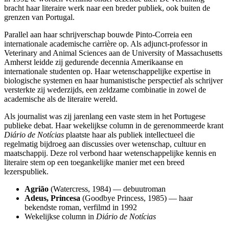
bracht haar literaire werk naar een breder publiek, ook buiten de
grenzen van Portugal.
Parallel aan haar schrijverschap bouwde Pinto-Correia een
internationale academische carrière op. Als adjunct-professor in
Veterinary and Animal Sciences aan de University of Massachusetts
Amherst leidde zij gedurende decennia Amerikaanse en
internationale studenten op. Haar wetenschappelijke expertise in
biologische systemen en haar humanistische perspectief als schrijver
versterkte zij wederzijds, een zeldzame combinatie in zowel de
academische als de literaire wereld.
Als journalist was zij jarenlang een vaste stem in het Portugese
publieke debat. Haar wekelijkse column in de gerenommeerde krant
Diário de Notícias
plaatste haar als publiek intellectueel die
regelmatig bijdroeg aan discussies over wetenschap, cultuur en
maatschappij. Deze rol verbond haar wetenschappelijke kennis en
literaire stem op een toegankelijke manier met een breed
lezerspubliek.
Agrião
(Watercress, 1984) — debuutroman
Adeus, Princesa
(Goodbye Princess, 1985) — haar
bekendste roman, verfilmd in 1992
Wekelijkse column in
Diário de Notícias