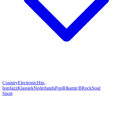
Country
Electronic
Hip-
hop
Jazz
Klassiek
Nederlands
Pop
R&amp;B
Rock
Soul
Sport