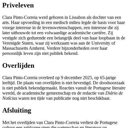
Priveleven
Clara Pinto-Correia werd geboren in Lissabon als dochter van een
arts. Haar opvoeding in een medisch milieu legde de basis voor haar
vroege interesse in de levenswetenschappen, een interesse die zij
later uitbouwde tot een volwaardige academische carrière. Zij
vestigde zich gedurende een belangrijk deel van haar loopbaan in de
Verenigde Staten, waar zij werkzaam was aan de University of
Massachusetts Amherst. Verdere bijzonderheden over haar
persoonlijk leven zijn niet publiek bekend.
Overlijden
Clara Pinto-Correia overleed op 9 december 2025, op 65-jarige
leeftijd. De plaats van overlijden is niet bevestigd. De doodsoorzaak
is niet publiek bekendgemaakt. Reacties vanuit de Portugese literaire
wereld, de academische gemeenschap en de redactie van
Diário de
Notícias
waren ten tijde van publicatie nog niet beschikbaar.
Afsluiting
Met het overlijden van Clara Pinto-Correia verliest de Portugese
cultuur een zeldzame stem die wetenschap en literatuur op