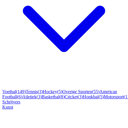
Voetbal
(
149
)
Tennis
(
3
)
Hockey
(
5
)
Overige Sporten
(
55
)
American
Football
(
6
)
Atletiek
(
3
)
Basketbal
(
8
)
Cricket
(
3
)
Honkbal
(
5
)
Motorsport
(
1
Schrijvers
Kunst