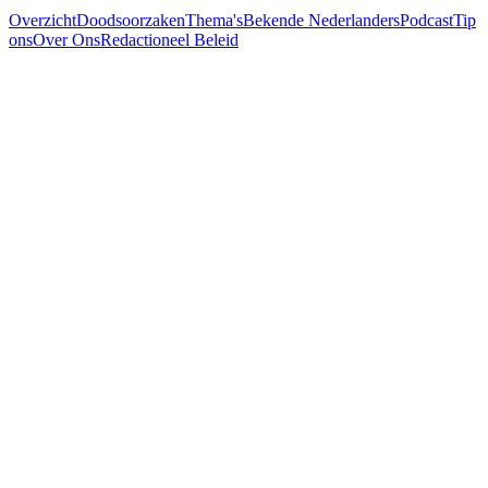
Overzicht
Doodsoorzaken
Thema's
Bekende Nederlanders
Podcast
Tip
ons
Over Ons
Redactioneel Beleid