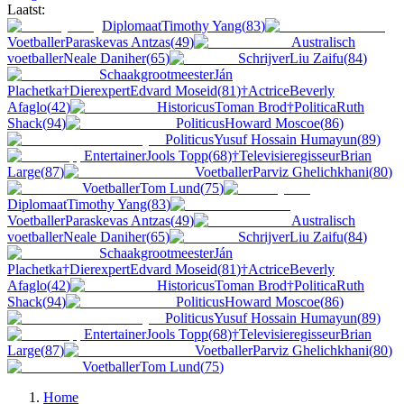
Laatst:
Diplomaat
Timothy Yang
(
83
)
Voetballer
Paraskevas Antzas
(
49
)
Australisch
voetballer
Neale Daniher
(
65
)
Schrijver
Liu Zaifu
(
84
)
Schaakgrootmeester
Ján
Plachetka
†
Dierexpert
Edvard Moseid
(
81
)
†
Actrice
Beverly
Afaglo
(
42
)
Historicus
Toman Brod
†
Politica
Ruth
Shack
(
94
)
Politicus
Howard Moscoe
(
86
)
Politicus
Yusuf Hossain Humayun
(
89
)
Entertainer
Jools Topp
(
68
)
†
Televisieregisseur
Brian
Large
(
87
)
Voetballer
Parviz Ghelichkhani
(
80
)
Voetballer
Tom Lund
(
75
)
Diplomaat
Timothy Yang
(
83
)
Voetballer
Paraskevas Antzas
(
49
)
Australisch
voetballer
Neale Daniher
(
65
)
Schrijver
Liu Zaifu
(
84
)
Schaakgrootmeester
Ján
Plachetka
†
Dierexpert
Edvard Moseid
(
81
)
†
Actrice
Beverly
Afaglo
(
42
)
Historicus
Toman Brod
†
Politica
Ruth
Shack
(
94
)
Politicus
Howard Moscoe
(
86
)
Politicus
Yusuf Hossain Humayun
(
89
)
Entertainer
Jools Topp
(
68
)
†
Televisieregisseur
Brian
Large
(
87
)
Voetballer
Parviz Ghelichkhani
(
80
)
Voetballer
Tom Lund
(
75
)
Home