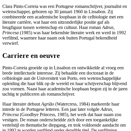
Clara Pinto-Correia was een Portugese romanschrijver, journalist en
wetenschapper, geboren op 30 januari 1960 in Lissabon. Zij
combineerde een academische loopbaan in de celbiologie met een
literaire carrière, wat haar een uitzonderlijke positie gaf als
brugfiguur tussen wetenschap en cultuur. Haar roman
Adeus,
Princesa
(1985) was haar bekendste literaire werk en werd in 1992
verfilmd, waarmee haar naam ook buiten Portugal bekendheid
verwierf.
Carriere en oeuvre
Pinto-Correia groeide op in Lissabon en ontwikkelde al vroeg een
brede intellectuele interesse. Zij behaalde een doctoraat in de
celbiologie aan de Universiteit van Porto, een wetenschappelijke
opleiding die haar blik op de wereld en haar schrijverschap blijvend
zou vormen. Naast haar academische loopbaan begon zij in de jaren
tachtig te publiceren als romanschrijver.
Haar literaire debuut
Agrião
(Watercress, 1984) markeerde haar
intrede in de Portugese letteren. Een jaar later volgde
Adeus,
Princesa
(Goodbye Princess, 1985), het werk dat haar naam zou
vestigen. De roman onderscheidde zich door een toegankelijke
vertelstijl en thematische diepgang, en trok voldoende aandacht om
in 1992 te worden verfilmd onder dezelfde titel. De verfilming