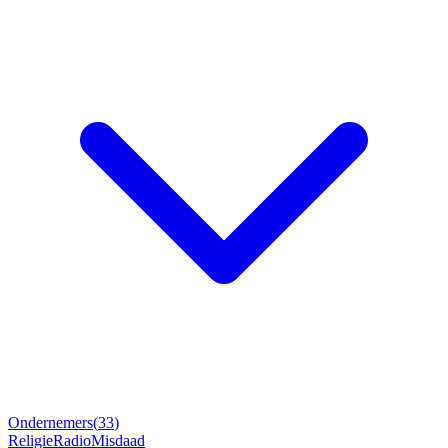
Ondernemers
(
33
)
Religie
Radio
Misdaad