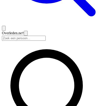
Overleden
.ne
†