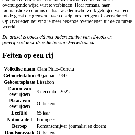
overtuigende wijze wist te verbinden. Haar romans, haar
journalistieke columns en haar academische werk getuigen van een
brede geest die grenzen tussen disciplines met gemak overschreed.
Op Overleden.net vind je meer bekende overledenen uit de culturele
wereld.
Dit artikel is opgesteld met ondersteuning van AI-tools en
geverifieerd door de redactie van Overleden.net.
Feiten op een rij
Volledige naam
Clara Pinto-Correia
Geboortedatum
30 januari 1960
Geboorteplaats
Lissabon
Datum van
9 december 2025
overlijden
Plaats van
Onbekend
overlijden
Leeftijd
65 jaar
Nationaliteit
Portugees
Beroep
Romanschrijver, journalist en docent
Doodsoorzaak
Onbekend