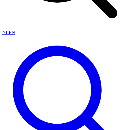
NL
EN