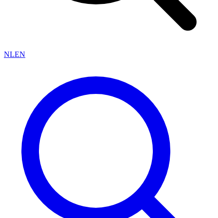
NL
EN