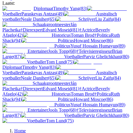
Laatst:
Diplomaat
Timothy Yang
(
83
)
Voetballer
Paraskevas Antzas
(
49
)
Australisch
voetballer
Neale Daniher
(
65
)
Schrijver
Liu Zaifu
(
84
)
Schaakgrootmeester
Ján
Plachetka
†
Dierexpert
Edvard Moseid
(
81
)
†
Actrice
Beverly
Afaglo
(
42
)
Historicus
Toman Brod
†
Politica
Ruth
Shack
(
94
)
Politicus
Howard Moscoe
(
86
)
Politicus
Yusuf Hossain Humayun
(
89
)
Entertainer
Jools Topp
(
68
)
†
Televisieregisseur
Brian
Large
(
87
)
Voetballer
Parviz Ghelichkhani
(
80
)
Voetballer
Tom Lund
(
75
)
Diplomaat
Timothy Yang
(
83
)
Voetballer
Paraskevas Antzas
(
49
)
Australisch
voetballer
Neale Daniher
(
65
)
Schrijver
Liu Zaifu
(
84
)
Schaakgrootmeester
Ján
Plachetka
†
Dierexpert
Edvard Moseid
(
81
)
†
Actrice
Beverly
Afaglo
(
42
)
Historicus
Toman Brod
†
Politica
Ruth
Shack
(
94
)
Politicus
Howard Moscoe
(
86
)
Politicus
Yusuf Hossain Humayun
(
89
)
Entertainer
Jools Topp
(
68
)
†
Televisieregisseur
Brian
Large
(
87
)
Voetballer
Parviz Ghelichkhani
(
80
)
Voetballer
Tom Lund
(
75
)
Home