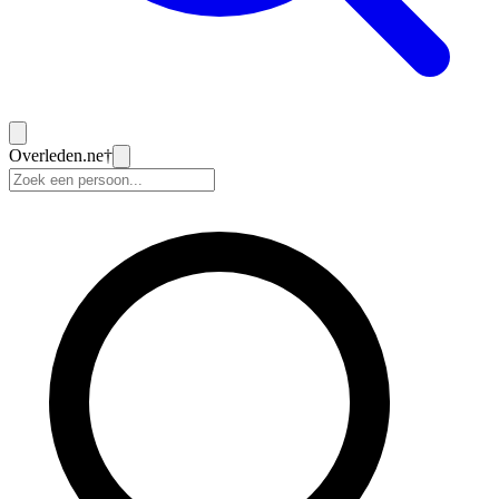
Overleden
.ne
†