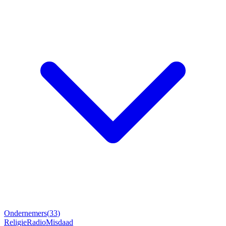
Ondernemers
(
33
)
Religie
Radio
Misdaad