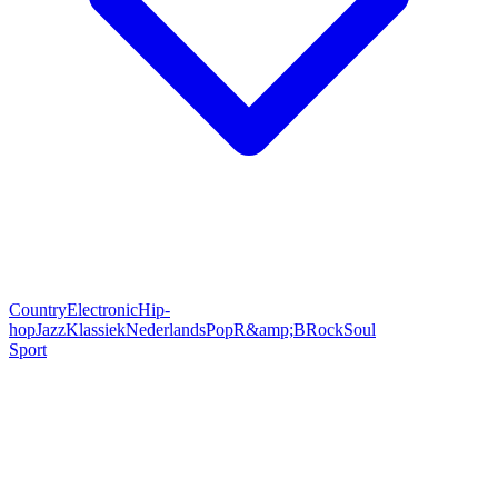
Country
Electronic
Hip-
hop
Jazz
Klassiek
Nederlands
Pop
R&amp;B
Rock
Soul
Sport