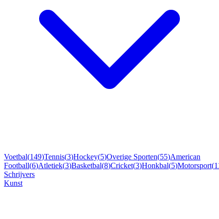
Voetbal
(
149
)
Tennis
(
3
)
Hockey
(
5
)
Overige Sporten
(
55
)
American
Football
(
6
)
Atletiek
(
3
)
Basketbal
(
8
)
Cricket
(
3
)
Honkbal
(
5
)
Motorsport
(
1
Schrijvers
Kunst