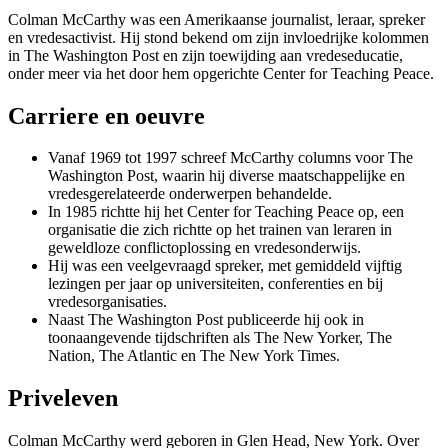
Colman McCarthy was een Amerikaanse journalist, leraar, spreker
en vredesactivist. Hij stond bekend om zijn invloedrijke kolommen
in The Washington Post en zijn toewijding aan vredeseducatie,
onder meer via het door hem opgerichte Center for Teaching Peace.
Carriere en oeuvre
Vanaf 1969 tot 1997 schreef McCarthy columns voor The
Washington Post, waarin hij diverse maatschappelijke en
vredesgerelateerde onderwerpen behandelde.
In 1985 richtte hij het Center for Teaching Peace op, een
organisatie die zich richtte op het trainen van leraren in
geweldloze conflictoplossing en vredesonderwijs.
Hij was een veelgevraagd spreker, met gemiddeld vijftig
lezingen per jaar op universiteiten, conferenties en bij
vredesorganisaties.
Naast The Washington Post publiceerde hij ook in
toonaangevende tijdschriften als The New Yorker, The
Nation, The Atlantic en The New York Times.
Priveleven
Colman McCarthy werd geboren in Glen Head, New York. Over