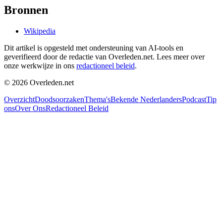
Bronnen
Wikipedia
Dit artikel is opgesteld met ondersteuning van AI-tools en
geverifieerd door de redactie van Overleden.net. Lees meer over
onze werkwijze in ons
redactioneel beleid
.
©
2026
Overleden.net
Overzicht
Doodsoorzaken
Thema's
Bekende Nederlanders
Podcast
Tip
ons
Over Ons
Redactioneel Beleid