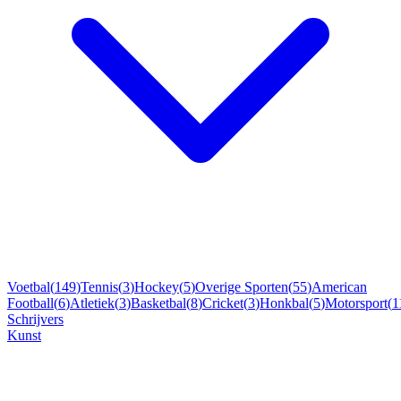
Voetbal
(
149
)
Tennis
(
3
)
Hockey
(
5
)
Overige Sporten
(
55
)
American
Football
(
6
)
Atletiek
(
3
)
Basketbal
(
8
)
Cricket
(
3
)
Honkbal
(
5
)
Motorsport
(
1
Schrijvers
Kunst