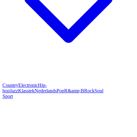
Country
Electronic
Hip-
hop
Jazz
Klassiek
Nederlands
Pop
R&amp;B
Rock
Soul
Sport