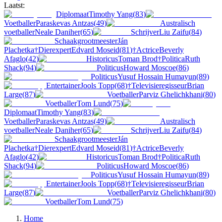
Laatst:
Diplomaat
Timothy Yang
(
83
)
Voetballer
Paraskevas Antzas
(
49
)
Australisch
voetballer
Neale Daniher
(
65
)
Schrijver
Liu Zaifu
(
84
)
Schaakgrootmeester
Ján
Plachetka
†
Dierexpert
Edvard Moseid
(
81
)
†
Actrice
Beverly
Afaglo
(
42
)
Historicus
Toman Brod
†
Politica
Ruth
Shack
(
94
)
Politicus
Howard Moscoe
(
86
)
Politicus
Yusuf Hossain Humayun
(
89
)
Entertainer
Jools Topp
(
68
)
†
Televisieregisseur
Brian
Large
(
87
)
Voetballer
Parviz Ghelichkhani
(
80
)
Voetballer
Tom Lund
(
75
)
Diplomaat
Timothy Yang
(
83
)
Voetballer
Paraskevas Antzas
(
49
)
Australisch
voetballer
Neale Daniher
(
65
)
Schrijver
Liu Zaifu
(
84
)
Schaakgrootmeester
Ján
Plachetka
†
Dierexpert
Edvard Moseid
(
81
)
†
Actrice
Beverly
Afaglo
(
42
)
Historicus
Toman Brod
†
Politica
Ruth
Shack
(
94
)
Politicus
Howard Moscoe
(
86
)
Politicus
Yusuf Hossain Humayun
(
89
)
Entertainer
Jools Topp
(
68
)
†
Televisieregisseur
Brian
Large
(
87
)
Voetballer
Parviz Ghelichkhani
(
80
)
Voetballer
Tom Lund
(
75
)
Home