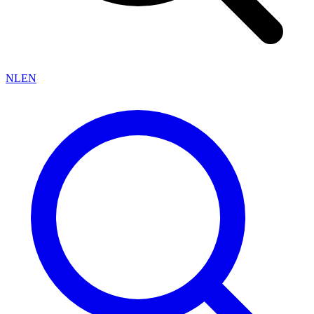
NL
EN