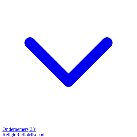
Ondernemers
(
33
)
Religie
Radio
Misdaad