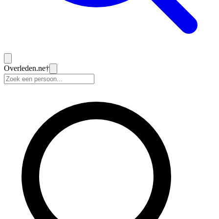
Overleden
.ne
†