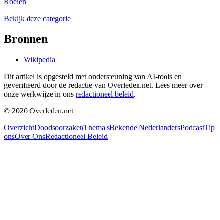
Roeien
Bekijk deze categorie
Bronnen
Wikipedia
Dit artikel is opgesteld met ondersteuning van AI-tools en
geverifieerd door de redactie van Overleden.net. Lees meer over
onze werkwijze in ons
redactioneel beleid
.
©
2026
Overleden.net
Overzicht
Doodsoorzaken
Thema's
Bekende Nederlanders
Podcast
Tip
ons
Over Ons
Redactioneel Beleid