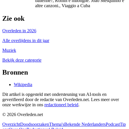
ballerine?, Rombi e milonghe. João Mesquinho e
altre canzoni., Viaggio a Cuba
Zie ook
Overleden in 2026
Alle overlijdens in dit jaar
Muziek
Bekijk deze categorie
Bronnen
Wikipedia
Dit artikel is opgesteld met ondersteuning van AI-tools en
geverifieerd door de redactie van Overleden.net. Lees meer over
onze werkwijze in ons
redactioneel beleid
.
©
2026
Overleden.net
Overzicht
Doodsoorzaken
Thema's
Bekende Nederlanders
Podcast
Tip