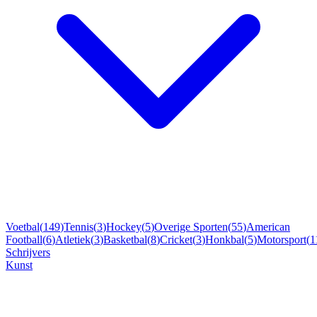
Voetbal
(
149
)
Tennis
(
3
)
Hockey
(
5
)
Overige Sporten
(
55
)
American
Football
(
6
)
Atletiek
(
3
)
Basketbal
(
8
)
Cricket
(
3
)
Honkbal
(
5
)
Motorsport
(
1
Schrijvers
Kunst