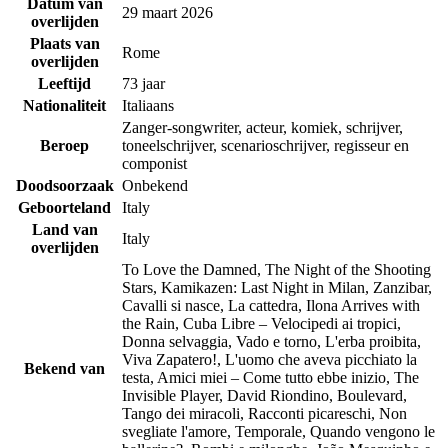
Datum van
29 maart 2026
overlijden
Plaats van
Rome
overlijden
Leeftijd
73 jaar
Nationaliteit
Italiaans
Zanger-songwriter, acteur, komiek, schrijver,
Beroep
toneelschrijver, scenarioschrijver, regisseur en
componist
Doodsoorzaak
Onbekend
Geboorteland
Italy
Land van
Italy
overlijden
To Love the Damned, The Night of the Shooting
Stars, Kamikazen: Last Night in Milan, Zanzibar,
Cavalli si nasce, La cattedra, Ilona Arrives with
the Rain, Cuba Libre – Velocipedi ai tropici,
Donna selvaggia, Vado e torno, L'erba proibita,
Viva Zapatero!, L'uomo che aveva picchiato la
Bekend van
testa, Amici miei – Come tutto ebbe inizio, The
Invisible Player, David Riondino, Boulevard,
Tango dei miracoli, Racconti picareschi, Non
svegliate l'amore, Temporale, Quando vengono le