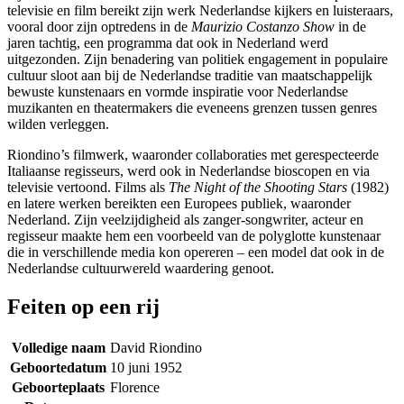
televisie en film bereikt zijn werk Nederlandse kijkers en luisteraars,
vooral door zijn optredens in de
Maurizio Costanzo Show
in de
jaren tachtig, een programma dat ook in Nederland werd
uitgezonden. Zijn benadering van politiek engagement in populaire
cultuur sloot aan bij de Nederlandse traditie van maatschappelijk
bewuste kunstenaars en vormde inspiratie voor Nederlandse
muzikanten en theatermakers die eveneens grenzen tussen genres
wilden verleggen.
Riondino’s filmwerk, waaronder collaboraties met gerespecteerde
Italiaanse regisseurs, werd ook in Nederlandse bioscopen en via
televisie vertoond. Films als
The Night of the Shooting Stars
(1982)
en latere werken bereikten een Europees publiek, waaronder
Nederland. Zijn veelzijdigheid als zanger-songwriter, acteur en
regisseur maakte hem een voorbeeld van de polyglotte kunstenaar
die in verschillende media kon opereren – een model dat ook in de
Nederlandse cultuurwereld waardering genoot.
Feiten op een rij
Volledige naam
David Riondino
Geboortedatum
10 juni 1952
Geboorteplaats
Florence