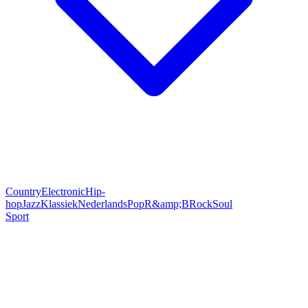
Country
Electronic
Hip-
hop
Jazz
Klassiek
Nederlands
Pop
R&amp;B
Rock
Soul
Sport