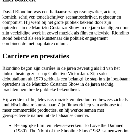
David Riondino was een Italiaanse zanger-songwriter, acteur,
komiek, schrijver, toneelschrijver, scenarioschrijver, regisseur en
componist. Hij werd bij het grote publiek bekend door zijn
optredens in de Maurizio Costanzo Show in de jaren tachtig en door
zijn veelzijdige werk in zowel muziek als film en televisie. Riondino
stond bekend als een kunstenaar die politiek engagement
combineerde met populaire cultuur.
Carriere en prestaties
Riondino begon zijn carrière in de jaren zeventig als lid van het
linkse theatergezelschap Collettivo Victor Jara. Zijn solo
debuutalbum uit 1979 geldt als een belangrijke stap in zijn loopbaan;
optredens in de Maurizio Costanzo Show in de jaren tachtig
brachten hem brede publieke bekendheid.
Hij werkte in film, televisie, muziek en literatuur en bewees zich als
multidisciplinaire kunstenaar. Zijn filmwerk liep van arthouse tot
meer commerciële producties, en hij werkte samen met
gerespecteerde namen uit de Italiaanse cinema.
Belangrijke film- en televisiewerken: To Love the Damned
(1980), The Night of the Shooting Stars (1982, samenwerking