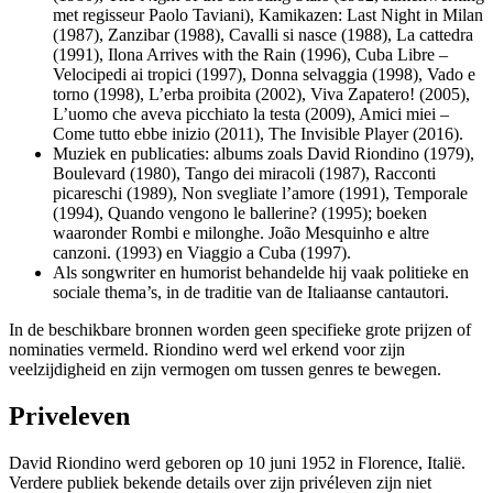
met regisseur Paolo Taviani), Kamikazen: Last Night in Milan
(1987), Zanzibar (1988), Cavalli si nasce (1988), La cattedra
(1991), Ilona Arrives with the Rain (1996), Cuba Libre –
Velocipedi ai tropici (1997), Donna selvaggia (1998), Vado e
torno (1998), L’erba proibita (2002), Viva Zapatero! (2005),
L’uomo che aveva picchiato la testa (2009), Amici miei –
Come tutto ebbe inizio (2011), The Invisible Player (2016).
Muziek en publicaties: albums zoals David Riondino (1979),
Boulevard (1980), Tango dei miracoli (1987), Racconti
picareschi (1989), Non svegliate l’amore (1991), Temporale
(1994), Quando vengono le ballerine? (1995); boeken
waaronder Rombi e milonghe. João Mesquinho e altre
canzoni. (1993) en Viaggio a Cuba (1997).
Als songwriter en humorist behandelde hij vaak politieke en
sociale thema’s, in de traditie van de Italiaanse cantautori.
In de beschikbare bronnen worden geen specifieke grote prijzen of
nominaties vermeld. Riondino werd wel erkend voor zijn
veelzijdigheid en zijn vermogen om tussen genres te bewegen.
Priveleven
David Riondino werd geboren op 10 juni 1952 in Florence, Italië.
Verdere publiek bekende details over zijn privéleven zijn niet