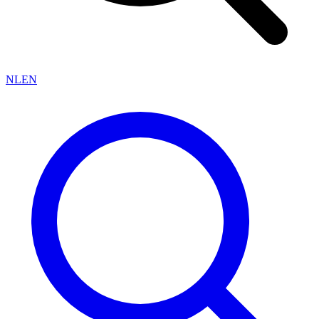
NL
EN