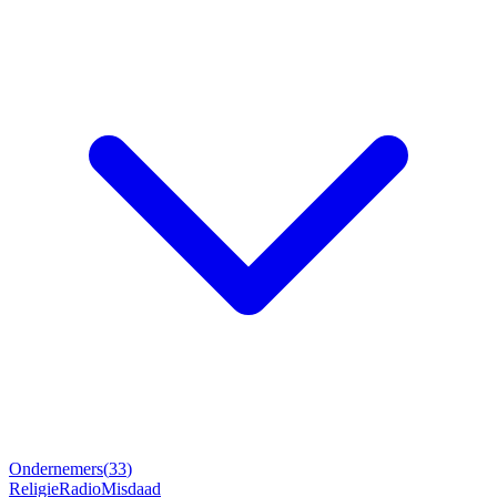
Ondernemers
(
33
)
Religie
Radio
Misdaad