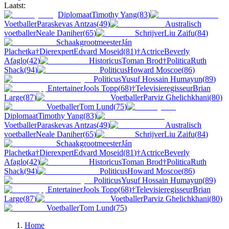
Laatst:
Diplomaat
Timothy Yang
(
83
)
Voetballer
Paraskevas Antzas
(
49
)
Australisch
voetballer
Neale Daniher
(
65
)
Schrijver
Liu Zaifu
(
84
)
Schaakgrootmeester
Ján
Plachetka
†
Dierexpert
Edvard Moseid
(
81
)
†
Actrice
Beverly
Afaglo
(
42
)
Historicus
Toman Brod
†
Politica
Ruth
Shack
(
94
)
Politicus
Howard Moscoe
(
86
)
Politicus
Yusuf Hossain Humayun
(
89
)
Entertainer
Jools Topp
(
68
)
†
Televisieregisseur
Brian
Large
(
87
)
Voetballer
Parviz Ghelichkhani
(
80
)
Voetballer
Tom Lund
(
75
)
Diplomaat
Timothy Yang
(
83
)
Voetballer
Paraskevas Antzas
(
49
)
Australisch
voetballer
Neale Daniher
(
65
)
Schrijver
Liu Zaifu
(
84
)
Schaakgrootmeester
Ján
Plachetka
†
Dierexpert
Edvard Moseid
(
81
)
†
Actrice
Beverly
Afaglo
(
42
)
Historicus
Toman Brod
†
Politica
Ruth
Shack
(
94
)
Politicus
Howard Moscoe
(
86
)
Politicus
Yusuf Hossain Humayun
(
89
)
Entertainer
Jools Topp
(
68
)
†
Televisieregisseur
Brian
Large
(
87
)
Voetballer
Parviz Ghelichkhani
(
80
)
Voetballer
Tom Lund
(
75
)
Home