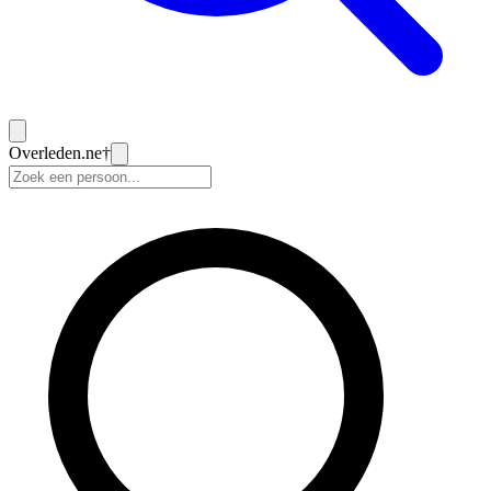
Overleden
.ne
†