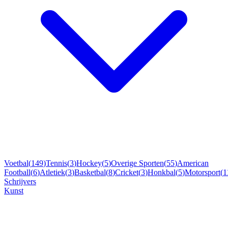
Voetbal
(
149
)
Tennis
(
3
)
Hockey
(
5
)
Overige Sporten
(
55
)
American
Football
(
6
)
Atletiek
(
3
)
Basketbal
(
8
)
Cricket
(
3
)
Honkbal
(
5
)
Motorsport
(
1
Schrijvers
Kunst