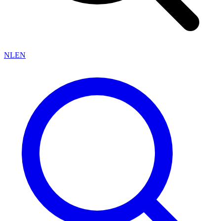
NL
EN