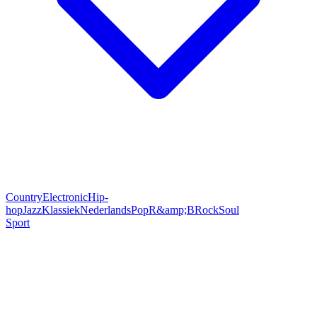
Country
Electronic
Hip-
hop
Jazz
Klassiek
Nederlands
Pop
R&amp;B
Rock
Soul
Sport