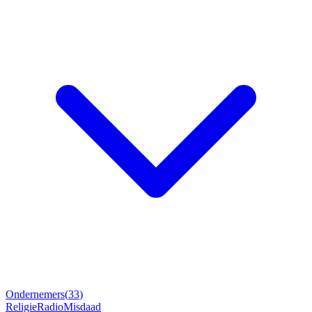
Ondernemers
(
33
)
Religie
Radio
Misdaad