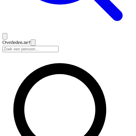
Overleden
.ne
†