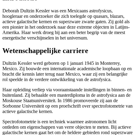
Deborah Dultzin Kessler was een Mexicaans astrofysicus,
hoogleraar en onderzoeker die zich toelegde op quasars, blazars,
actieve galactische kernen en superzware zwarte gaten. Zij gold als
een pionier in het onderzoek naar deze extreme objecten in Latijns-
Amerika. Haar werk droeg bij aan een beter begrip van de meest
energetische verschijnselen in het universum.
Wetenschappelijke carriere
Dultzin Kessler werd geboren op 1 januari 1945 in Monterrey,
Mexico. Zij bouwde een internationale academische loopbaan op en
bracht die kennis later terug naar Mexico, waar zij een belangrijke
rol speelde in de verdere ontwikkeling van de astrofysica.
Haar opleiding verliep via vooraanstaande instellingen in binnen- en
buitenland. Zij behaalde een masterdiploma in de astrofysica aan de
Moskouse Staatsuniversiteit. In 1986 promoveerde zij aan de
Sorbonne Universiteit op een proefschrift over spectrofotometrie van
actieve galactische kernen.
Spectrofotometrie is een techniek waarmee astronomen licht
ontleden om eigenschappen van verre objecten te meten. Bij actieve
galactische kernen gaat het om de heldere gebieden rond superzware