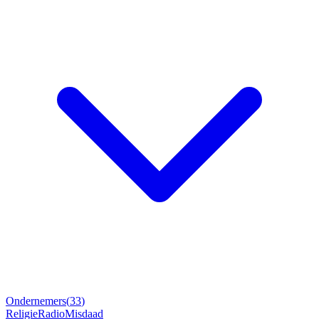
Ondernemers
(
33
)
Religie
Radio
Misdaad