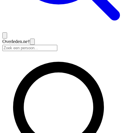
Overleden
.ne
†