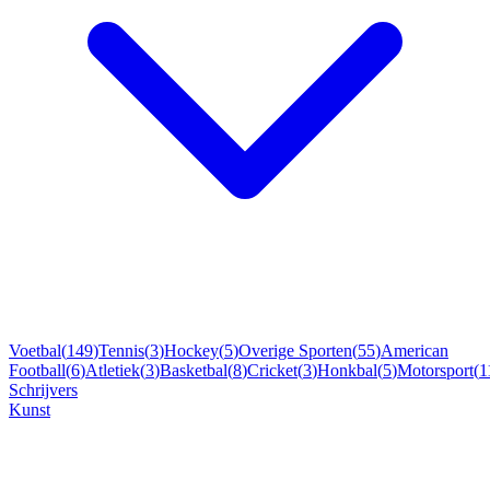
Voetbal
(
149
)
Tennis
(
3
)
Hockey
(
5
)
Overige Sporten
(
55
)
American
Football
(
6
)
Atletiek
(
3
)
Basketbal
(
8
)
Cricket
(
3
)
Honkbal
(
5
)
Motorsport
(
1
Schrijvers
Kunst