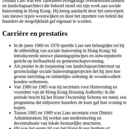
Donald Liao was een Taiwanees-Hongkongs overheidsfunctionaris
en landschapsarchitect die bekend stond om zijn werk aan sociale
huisvesting in Hong Kong. Hij kreeg aandacht door het ontwerpen
van nieuwe typen woonwijken en door het opzetten van beleid dat
huurders de mogelijkheid gaf eigenaar te worden.
Carrière en prestaties
In de jaren 1960 en 1970 speelde Liao een belangrijke rol bij
de uitbreiding van sociale huisvesting in Hong Kong; hij
introduceerde nieuwe planningsprincipes en ontwerpideeën
gericht op leefbaarheid en gemeenschapsvorming.
Als pionier in de toepassing van landschapsarchitectuur op
grootschalige sociale huisvestingsprojecten liet hij zien hoe
groene inrichting en ruimtelijke ordening de woonkwaliteit
konden verbeteren.
Van 1980 tot 1985 was hij secretaris voor Huisvesting en
voorzitter van de Hong Kong Housing Authority; in die
periode bracht hij het Home Ownership Scheme tot stand, een
programma dat miljoenen huurders de kans gaf hun woning te
kopen.
Tussen 1985 en 1989 was Liao secretaris voor District
Administration; hij werkte aan modernisering en
decentralisatie van lokale bestuurlijke structuren.
Hij was het eerste lid van het Hong Kong Institute of