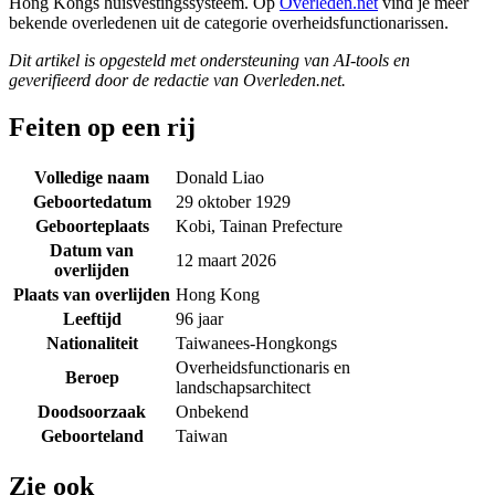
Hong Kongs huisvestingssysteem. Op
Overleden.net
vind je meer
bekende overledenen uit de categorie overheidsfunctionarissen.
Dit artikel is opgesteld met ondersteuning van AI-tools en
geverifieerd door de redactie van Overleden.net.
Feiten op een rij
Volledige naam
Donald Liao
Geboortedatum
29 oktober 1929
Geboorteplaats
Kobi, Tainan Prefecture
Datum van
12 maart 2026
overlijden
Plaats van overlijden
Hong Kong
Leeftijd
96 jaar
Nationaliteit
Taiwanees-Hongkongs
Overheidsfunctionaris en
Beroep
landschapsarchitect
Doodsoorzaak
Onbekend
Geboorteland
Taiwan
Zie ook