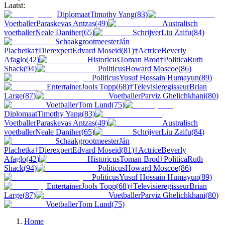
Laatst:
Diplomaat
Timothy Yang
(
83
)
Voetballer
Paraskevas Antzas
(
49
)
Australisch
voetballer
Neale Daniher
(
65
)
Schrijver
Liu Zaifu
(
84
)
Schaakgrootmeester
Ján
Plachetka
†
Dierexpert
Edvard Moseid
(
81
)
†
Actrice
Beverly
Afaglo
(
42
)
Historicus
Toman Brod
†
Politica
Ruth
Shack
(
94
)
Politicus
Howard Moscoe
(
86
)
Politicus
Yusuf Hossain Humayun
(
89
)
Entertainer
Jools Topp
(
68
)
†
Televisieregisseur
Brian
Large
(
87
)
Voetballer
Parviz Ghelichkhani
(
80
)
Voetballer
Tom Lund
(
75
)
Diplomaat
Timothy Yang
(
83
)
Voetballer
Paraskevas Antzas
(
49
)
Australisch
voetballer
Neale Daniher
(
65
)
Schrijver
Liu Zaifu
(
84
)
Schaakgrootmeester
Ján
Plachetka
†
Dierexpert
Edvard Moseid
(
81
)
†
Actrice
Beverly
Afaglo
(
42
)
Historicus
Toman Brod
†
Politica
Ruth
Shack
(
94
)
Politicus
Howard Moscoe
(
86
)
Politicus
Yusuf Hossain Humayun
(
89
)
Entertainer
Jools Topp
(
68
)
†
Televisieregisseur
Brian
Large
(
87
)
Voetballer
Parviz Ghelichkhani
(
80
)
Voetballer
Tom Lund
(
75
)
Home