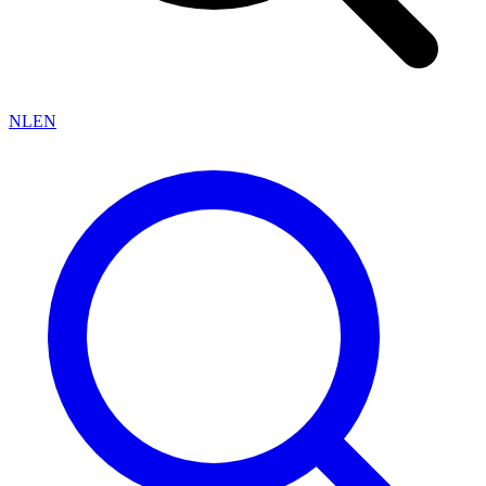
NL
EN