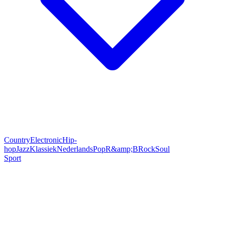
Country
Electronic
Hip-
hop
Jazz
Klassiek
Nederlands
Pop
R&amp;B
Rock
Soul
Sport