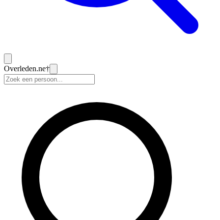
Overleden
.ne
†