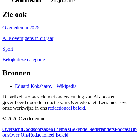
Geboorteland
Sovjet-Unie
Zie ook
Overleden in 2026
Alle overlijdens in dit jaar
Sport
Bekijk deze categorie
Bronnen
Eduard Koksharov - Wikipedia
Dit artikel is opgesteld met ondersteuning van AI-tools en
geverifieerd door de redactie van Overleden.net. Lees meer over
onze werkwijze in ons
redactioneel beleid
.
©
2026
Overleden.net
Overzicht
Doodsoorzaken
Thema's
Bekende Nederlanders
Podcast
Tip
ons
Over Ons
Redactioneel Beleid