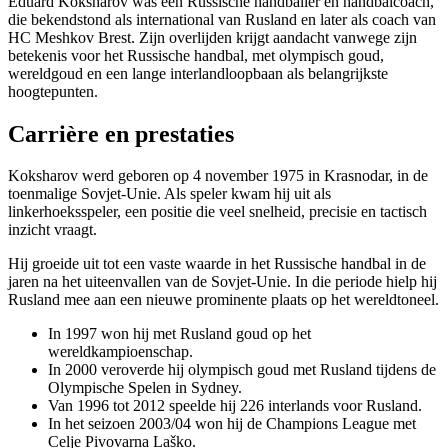
Eduard Koksharov was een Russische handballer en handbalcoach,
die bekendstond als international van Rusland en later als coach van
HC Meshkov Brest. Zijn overlijden krijgt aandacht vanwege zijn
betekenis voor het Russische handbal, met olympisch goud,
wereldgoud en een lange interlandloopbaan als belangrijkste
hoogtepunten.
Carrière en prestaties
Koksharov werd geboren op 4 november 1975 in Krasnodar, in de
toenmalige Sovjet-Unie. Als speler kwam hij uit als
linkerhoeksspeler, een positie die veel snelheid, precisie en tactisch
inzicht vraagt.
Hij groeide uit tot een vaste waarde in het Russische handbal in de
jaren na het uiteenvallen van de Sovjet-Unie. In die periode hielp hij
Rusland mee aan een nieuwe prominente plaats op het wereldtoneel.
In 1997 won hij met Rusland goud op het
wereldkampioenschap.
In 2000 veroverde hij olympisch goud met Rusland tijdens de
Olympische Spelen in Sydney.
Van 1996 tot 2012 speelde hij 226 interlands voor Rusland.
In het seizoen 2003/04 won hij de Champions League met
Celje Pivovarna Laško.