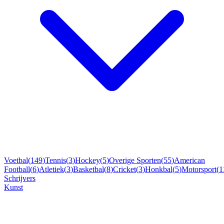
Voetbal
(
149
)
Tennis
(
3
)
Hockey
(
5
)
Overige Sporten
(
55
)
American
Football
(
6
)
Atletiek
(
3
)
Basketbal
(
8
)
Cricket
(
3
)
Honkbal
(
5
)
Motorsport
(
1
Schrijvers
Kunst