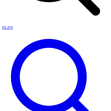
NL
EN