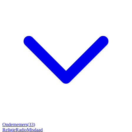
Ondernemers
(
33
)
Religie
Radio
Misdaad