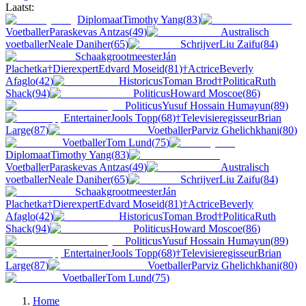
Laatst:
Diplomaat
Timothy Yang
(
83
)
Voetballer
Paraskevas Antzas
(
49
)
Australisch
voetballer
Neale Daniher
(
65
)
Schrijver
Liu Zaifu
(
84
)
Schaakgrootmeester
Ján
Plachetka
†
Dierexpert
Edvard Moseid
(
81
)
†
Actrice
Beverly
Afaglo
(
42
)
Historicus
Toman Brod
†
Politica
Ruth
Shack
(
94
)
Politicus
Howard Moscoe
(
86
)
Politicus
Yusuf Hossain Humayun
(
89
)
Entertainer
Jools Topp
(
68
)
†
Televisieregisseur
Brian
Large
(
87
)
Voetballer
Parviz Ghelichkhani
(
80
)
Voetballer
Tom Lund
(
75
)
Diplomaat
Timothy Yang
(
83
)
Voetballer
Paraskevas Antzas
(
49
)
Australisch
voetballer
Neale Daniher
(
65
)
Schrijver
Liu Zaifu
(
84
)
Schaakgrootmeester
Ján
Plachetka
†
Dierexpert
Edvard Moseid
(
81
)
†
Actrice
Beverly
Afaglo
(
42
)
Historicus
Toman Brod
†
Politica
Ruth
Shack
(
94
)
Politicus
Howard Moscoe
(
86
)
Politicus
Yusuf Hossain Humayun
(
89
)
Entertainer
Jools Topp
(
68
)
†
Televisieregisseur
Brian
Large
(
87
)
Voetballer
Parviz Ghelichkhani
(
80
)
Voetballer
Tom Lund
(
75
)
Home