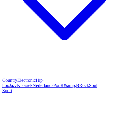
Country
Electronic
Hip-
hop
Jazz
Klassiek
Nederlands
Pop
R&amp;B
Rock
Soul
Sport