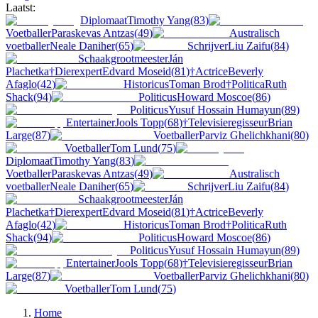
Laatst:
Diplomaat
Timothy Yang
(
83
)
Voetballer
Paraskevas Antzas
(
49
)
Australisch
voetballer
Neale Daniher
(
65
)
Schrijver
Liu Zaifu
(
84
)
Schaakgrootmeester
Ján
Plachetka
†
Dierexpert
Edvard Moseid
(
81
)
†
Actrice
Beverly
Afaglo
(
42
)
Historicus
Toman Brod
†
Politica
Ruth
Shack
(
94
)
Politicus
Howard Moscoe
(
86
)
Politicus
Yusuf Hossain Humayun
(
89
)
Entertainer
Jools Topp
(
68
)
†
Televisieregisseur
Brian
Large
(
87
)
Voetballer
Parviz Ghelichkhani
(
80
)
Voetballer
Tom Lund
(
75
)
Diplomaat
Timothy Yang
(
83
)
Voetballer
Paraskevas Antzas
(
49
)
Australisch
voetballer
Neale Daniher
(
65
)
Schrijver
Liu Zaifu
(
84
)
Schaakgrootmeester
Ján
Plachetka
†
Dierexpert
Edvard Moseid
(
81
)
†
Actrice
Beverly
Afaglo
(
42
)
Historicus
Toman Brod
†
Politica
Ruth
Shack
(
94
)
Politicus
Howard Moscoe
(
86
)
Politicus
Yusuf Hossain Humayun
(
89
)
Entertainer
Jools Topp
(
68
)
†
Televisieregisseur
Brian
Large
(
87
)
Voetballer
Parviz Ghelichkhani
(
80
)
Voetballer
Tom Lund
(
75
)
Home