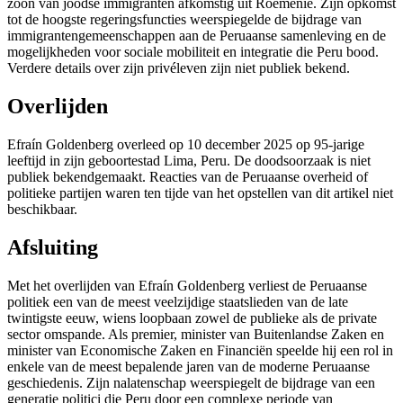
zoon van joodse immigranten afkomstig uit Roemenië. Zijn opkomst
tot de hoogste regeringsfuncties weerspiegelde de bijdrage van
immigrantengemeenschappen aan de Peruaanse samenleving en de
mogelijkheden voor sociale mobiliteit en integratie die Peru bood.
Verdere details over zijn privéleven zijn niet publiek bekend.
Overlijden
Efraín Goldenberg overleed op 10 december 2025 op 95-jarige
leeftijd in zijn geboortestad Lima, Peru. De doodsoorzaak is niet
publiek bekendgemaakt. Reacties van de Peruaanse overheid of
politieke partijen waren ten tijde van het opstellen van dit artikel niet
beschikbaar.
Afsluiting
Met het overlijden van Efraín Goldenberg verliest de Peruaanse
politiek een van de meest veelzijdige staatslieden van de late
twintigste eeuw, wiens loopbaan zowel de publieke als de private
sector omspande. Als premier, minister van Buitenlandse Zaken en
minister van Economische Zaken en Financiën speelde hij een rol in
enkele van de meest bepalende jaren van de moderne Peruaanse
geschiedenis. Zijn nalatenschap weerspiegelt de bijdrage van een
generatie politici die Peru door een complexe periode van