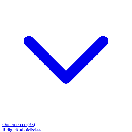
Ondernemers
(
33
)
Religie
Radio
Misdaad