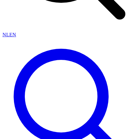
NL
EN