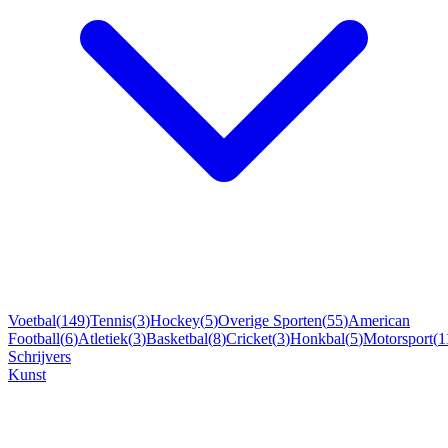
Voetbal
(
149
)
Tennis
(
3
)
Hockey
(
5
)
Overige Sporten
(
55
)
American
Football
(
6
)
Atletiek
(
3
)
Basketbal
(
8
)
Cricket
(
3
)
Honkbal
(
5
)
Motorsport
(
1
Schrijvers
Kunst