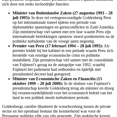
zich door een reeks invloedrijke functies:
Minister van Buitenlandse Zaken (27 augustus 1993 – 28
juli 1995):
In deze rol vertegenwoordigde Goldenberg Peru
op het internationale toneel tijdens een periode van
diplomatieke spanningen en grensconflicten in Zuid-Amerika.
Zijn ministerschap viel samen met een fase waarin Peru zijn
internationale betrekkingen opnieuw moest positioneren na de
politieke turbulentie van de vroege jaren negentig.
Premier van Peru (17 februari 1994 – 28 juli 1995):
Als
premier leidde hij het kabinet in een periode waarin Peru zich
herstelde van ernstige economische crisis en politieke
instabiliteit. Zijn premierschap viel samen met de consolidatie
van Fujimori’s gezag na de autogolpe van 1992, waarbij
Fujimori het parlement had ontbonden en tijdelijk met
presidentieel decreet had geregeerd.
Minister van Economische Zaken en Financiën (15
oktober 1999 – 28 juli 2000):
In de slotfase van Fujimori’s
presidentschap keerde Goldenberg terug als minister en droeg
hij verantwoordelijkheid voor het economisch beleid van het
land in een politiek steeds turbulentere periode.
Goldenbergs carrière illustreert de wisselwerking tussen de private
sector en het openbaar bestuur die kenmerkend was voor de
Peruaanse politieke elite van zijn generatie. Zijn praktische kennis