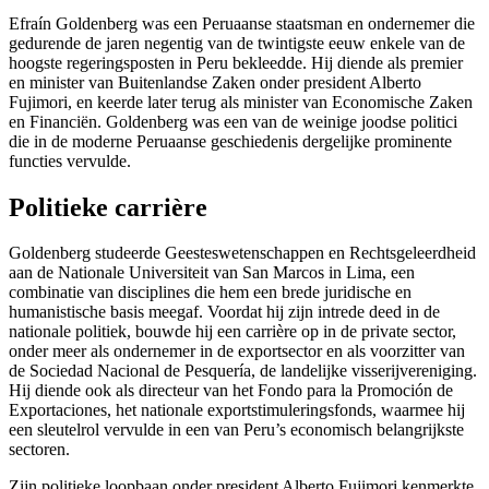
Efraín Goldenberg was een Peruaanse staatsman en ondernemer die
gedurende de jaren negentig van de twintigste eeuw enkele van de
hoogste regeringsposten in Peru bekleedde. Hij diende als premier
en minister van Buitenlandse Zaken onder president Alberto
Fujimori, en keerde later terug als minister van Economische Zaken
en Financiën. Goldenberg was een van de weinige joodse politici
die in de moderne Peruaanse geschiedenis dergelijke prominente
functies vervulde.
Politieke carrière
Goldenberg studeerde Geesteswetenschappen en Rechtsgeleerdheid
aan de Nationale Universiteit van San Marcos in Lima, een
combinatie van disciplines die hem een brede juridische en
humanistische basis meegaf. Voordat hij zijn intrede deed in de
nationale politiek, bouwde hij een carrière op in de private sector,
onder meer als ondernemer in de exportsector en als voorzitter van
de Sociedad Nacional de Pesquería, de landelijke visserijvereniging.
Hij diende ook als directeur van het Fondo para la Promoción de
Exportaciones, het nationale exportstimuleringsfonds, waarmee hij
een sleutelrol vervulde in een van Peru’s economisch belangrijkste
sectoren.
Zijn politieke loopbaan onder president Alberto Fujimori kenmerkte