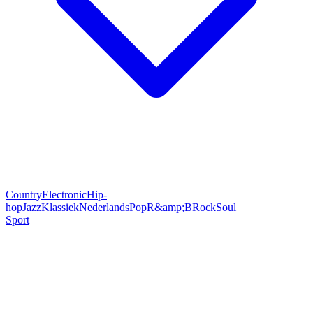
Country
Electronic
Hip-
hop
Jazz
Klassiek
Nederlands
Pop
R&amp;B
Rock
Soul
Sport