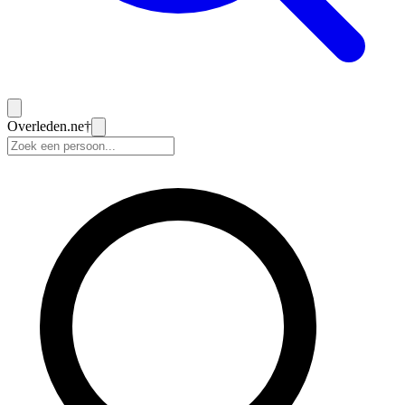
Overleden
.ne
†