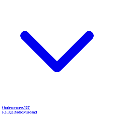
Ondernemers
(
33
)
Religie
Radio
Misdaad