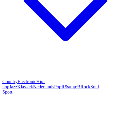
Country
Electronic
Hip-
hop
Jazz
Klassiek
Nederlands
Pop
R&amp;B
Rock
Soul
Sport