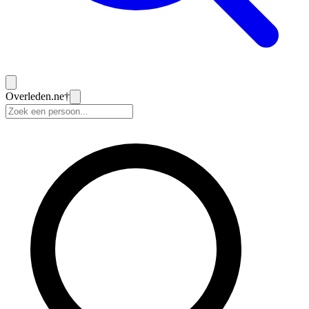
Overleden
.ne
†