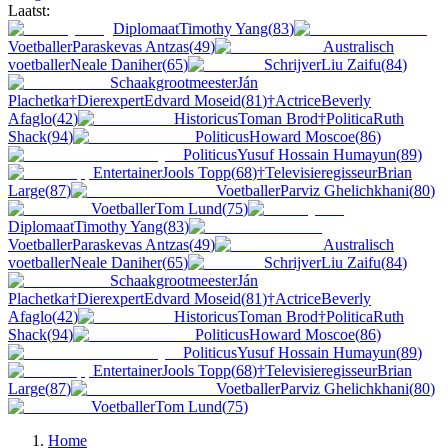
Laatst:
Diplomaat
Timothy Yang
(
83
)
Voetballer
Paraskevas Antzas
(
49
)
Australisch
voetballer
Neale Daniher
(
65
)
Schrijver
Liu Zaifu
(
84
)
Schaakgrootmeester
Ján
Plachetka
†
Dierexpert
Edvard Moseid
(
81
)
†
Actrice
Beverly
Afaglo
(
42
)
Historicus
Toman Brod
†
Politica
Ruth
Shack
(
94
)
Politicus
Howard Moscoe
(
86
)
Politicus
Yusuf Hossain Humayun
(
89
)
Entertainer
Jools Topp
(
68
)
†
Televisieregisseur
Brian
Large
(
87
)
Voetballer
Parviz Ghelichkhani
(
80
)
Voetballer
Tom Lund
(
75
)
Diplomaat
Timothy Yang
(
83
)
Voetballer
Paraskevas Antzas
(
49
)
Australisch
voetballer
Neale Daniher
(
65
)
Schrijver
Liu Zaifu
(
84
)
Schaakgrootmeester
Ján
Plachetka
†
Dierexpert
Edvard Moseid
(
81
)
†
Actrice
Beverly
Afaglo
(
42
)
Historicus
Toman Brod
†
Politica
Ruth
Shack
(
94
)
Politicus
Howard Moscoe
(
86
)
Politicus
Yusuf Hossain Humayun
(
89
)
Entertainer
Jools Topp
(
68
)
†
Televisieregisseur
Brian
Large
(
87
)
Voetballer
Parviz Ghelichkhani
(
80
)
Voetballer
Tom Lund
(
75
)
Home