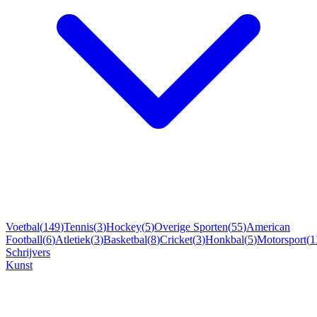
Voetbal
(
149
)
Tennis
(
3
)
Hockey
(
5
)
Overige Sporten
(
55
)
American
Football
(
6
)
Atletiek
(
3
)
Basketbal
(
8
)
Cricket
(
3
)
Honkbal
(
5
)
Motorsport
(
1
Schrijvers
Kunst