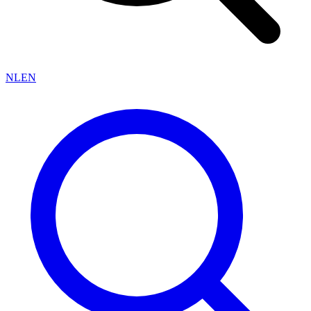
NL
EN