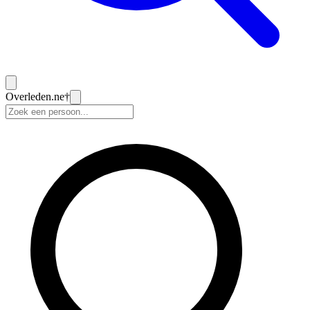
Overleden
.ne
†