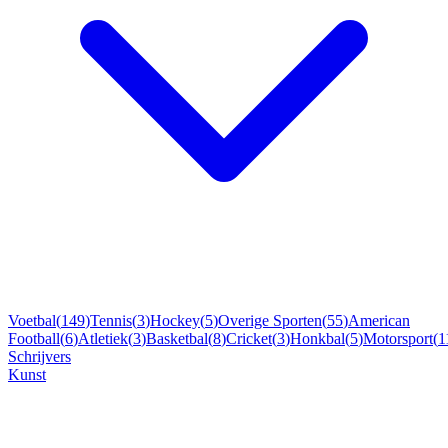
Voetbal
(
149
)
Tennis
(
3
)
Hockey
(
5
)
Overige Sporten
(
55
)
American
Football
(
6
)
Atletiek
(
3
)
Basketbal
(
8
)
Cricket
(
3
)
Honkbal
(
5
)
Motorsport
(
1
Schrijvers
Kunst