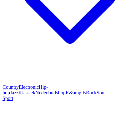
Country
Electronic
Hip-
hop
Jazz
Klassiek
Nederlands
Pop
R&amp;B
Rock
Soul
Sport