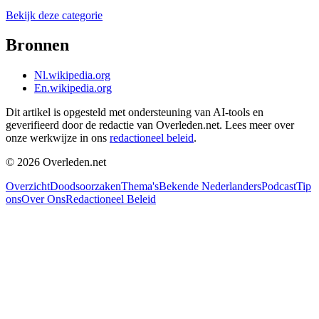
Bekijk deze categorie
Bronnen
Nl.wikipedia.org
En.wikipedia.org
Dit artikel is opgesteld met ondersteuning van AI-tools en
geverifieerd door de redactie van Overleden.net. Lees meer over
onze werkwijze in ons
redactioneel beleid
.
©
2026
Overleden.net
Overzicht
Doodsoorzaken
Thema's
Bekende Nederlanders
Podcast
Tip
ons
Over Ons
Redactioneel Beleid