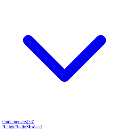
Ondernemers
(
33
)
Religie
Radio
Misdaad