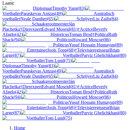
Laatst:
Diplomaat
Timothy Yang
(
83
)
Voetballer
Paraskevas Antzas
(
49
)
Australisch
voetballer
Neale Daniher
(
65
)
Schrijver
Liu Zaifu
(
84
)
Schaakgrootmeester
Ján
Plachetka
†
Dierexpert
Edvard Moseid
(
81
)
†
Actrice
Beverly
Afaglo
(
42
)
Historicus
Toman Brod
†
Politica
Ruth
Shack
(
94
)
Politicus
Howard Moscoe
(
86
)
Politicus
Yusuf Hossain Humayun
(
89
)
Entertainer
Jools Topp
(
68
)
†
Televisieregisseur
Brian
Large
(
87
)
Voetballer
Parviz Ghelichkhani
(
80
)
Voetballer
Tom Lund
(
75
)
Diplomaat
Timothy Yang
(
83
)
Voetballer
Paraskevas Antzas
(
49
)
Australisch
voetballer
Neale Daniher
(
65
)
Schrijver
Liu Zaifu
(
84
)
Schaakgrootmeester
Ján
Plachetka
†
Dierexpert
Edvard Moseid
(
81
)
†
Actrice
Beverly
Afaglo
(
42
)
Historicus
Toman Brod
†
Politica
Ruth
Shack
(
94
)
Politicus
Howard Moscoe
(
86
)
Politicus
Yusuf Hossain Humayun
(
89
)
Entertainer
Jools Topp
(
68
)
†
Televisieregisseur
Brian
Large
(
87
)
Voetballer
Parviz Ghelichkhani
(
80
)
Voetballer
Tom Lund
(
75
)
Home