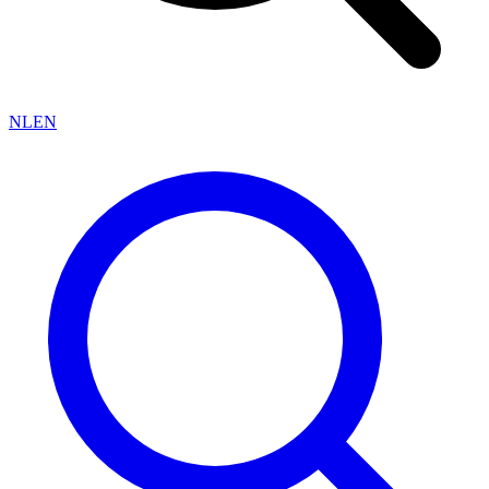
NL
EN