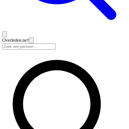
Overleden
.ne
†