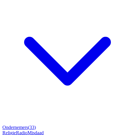
Ondernemers
(
33
)
Religie
Radio
Misdaad