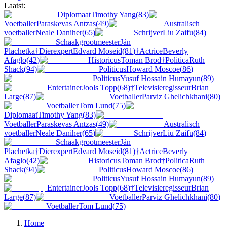
Laatst:
Diplomaat
Timothy Yang
(
83
)
Voetballer
Paraskevas Antzas
(
49
)
Australisch
voetballer
Neale Daniher
(
65
)
Schrijver
Liu Zaifu
(
84
)
Schaakgrootmeester
Ján
Plachetka
†
Dierexpert
Edvard Moseid
(
81
)
†
Actrice
Beverly
Afaglo
(
42
)
Historicus
Toman Brod
†
Politica
Ruth
Shack
(
94
)
Politicus
Howard Moscoe
(
86
)
Politicus
Yusuf Hossain Humayun
(
89
)
Entertainer
Jools Topp
(
68
)
†
Televisieregisseur
Brian
Large
(
87
)
Voetballer
Parviz Ghelichkhani
(
80
)
Voetballer
Tom Lund
(
75
)
Diplomaat
Timothy Yang
(
83
)
Voetballer
Paraskevas Antzas
(
49
)
Australisch
voetballer
Neale Daniher
(
65
)
Schrijver
Liu Zaifu
(
84
)
Schaakgrootmeester
Ján
Plachetka
†
Dierexpert
Edvard Moseid
(
81
)
†
Actrice
Beverly
Afaglo
(
42
)
Historicus
Toman Brod
†
Politica
Ruth
Shack
(
94
)
Politicus
Howard Moscoe
(
86
)
Politicus
Yusuf Hossain Humayun
(
89
)
Entertainer
Jools Topp
(
68
)
†
Televisieregisseur
Brian
Large
(
87
)
Voetballer
Parviz Ghelichkhani
(
80
)
Voetballer
Tom Lund
(
75
)
Home