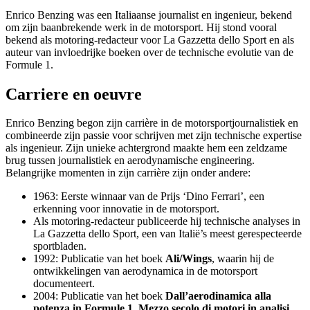
Enrico Benzing was een Italiaanse journalist en ingenieur, bekend
om zijn baanbrekende werk in de motorsport. Hij stond vooral
bekend als motoring-redacteur voor La Gazzetta dello Sport en als
auteur van invloedrijke boeken over de technische evolutie van de
Formule 1.
Carriere en oeuvre
Enrico Benzing begon zijn carrière in de motorsportjournalistiek en
combineerde zijn passie voor schrijven met zijn technische expertise
als ingenieur. Zijn unieke achtergrond maakte hem een zeldzame
brug tussen journalistiek en aerodynamische engineering.
Belangrijke momenten in zijn carrière zijn onder andere:
1963: Eerste winnaar van de Prijs ‘Dino Ferrari’, een
erkenning voor innovatie in de motorsport.
Als motoring-redacteur publiceerde hij technische analyses in
La Gazzetta dello Sport, een van Italië’s meest gerespecteerde
sportbladen.
1992: Publicatie van het boek
Ali/Wings
, waarin hij de
ontwikkelingen van aerodynamica in de motorsport
documenteert.
2004: Publicatie van het boek
Dall’aerodinamica alla
potenza in Formule 1. Mezzo secolo di motori in analisi
,