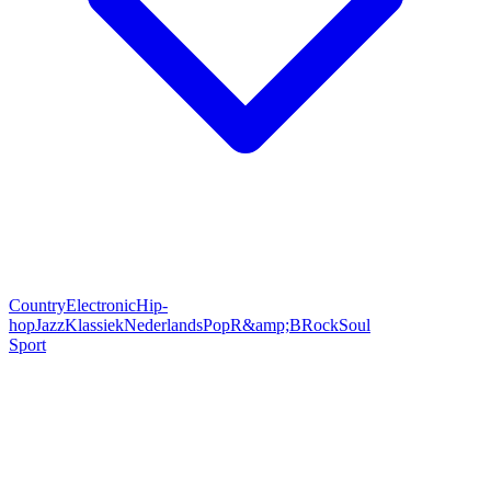
Country
Electronic
Hip-
hop
Jazz
Klassiek
Nederlands
Pop
R&amp;B
Rock
Soul
Sport