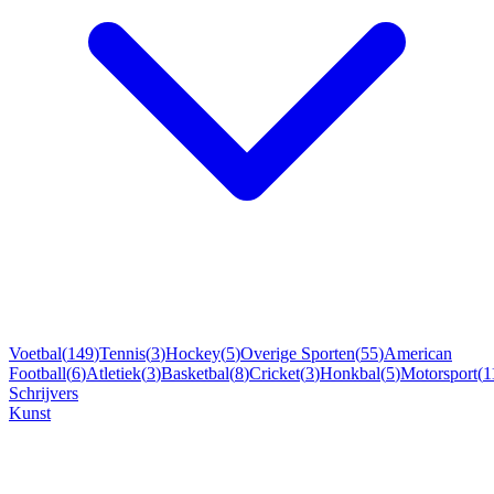
Voetbal
(
149
)
Tennis
(
3
)
Hockey
(
5
)
Overige Sporten
(
55
)
American
Football
(
6
)
Atletiek
(
3
)
Basketbal
(
8
)
Cricket
(
3
)
Honkbal
(
5
)
Motorsport
(
1
Schrijvers
Kunst