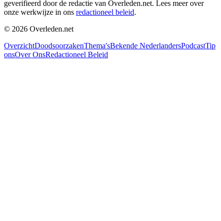
geverifieerd door de redactie van Overleden.net. Lees meer over
onze werkwijze in ons
redactioneel beleid
.
©
2026
Overleden.net
Overzicht
Doodsoorzaken
Thema's
Bekende Nederlanders
Podcast
Tip
ons
Over Ons
Redactioneel Beleid