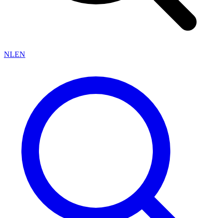
NL
EN