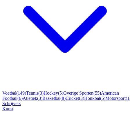
Voetbal
(
149
)
Tennis
(
3
)
Hockey
(
5
)
Overige Sporten
(
55
)
American
Football
(
6
)
Atletiek
(
3
)
Basketbal
(
8
)
Cricket
(
3
)
Honkbal
(
5
)
Motorsport
(
1
Schrijvers
Kunst