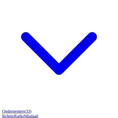
Ondernemers
(
33
)
Religie
Radio
Misdaad