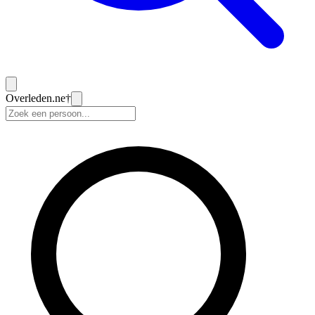
Overleden
.ne
†