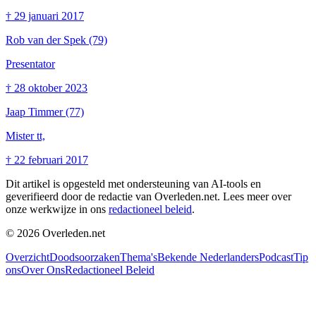
†
29 januari 2017
Rob van der Spek
(79)
Presentator
†
28 oktober 2023
Jaap Timmer
(77)
Mister tt,
†
22 februari 2017
Dit artikel is opgesteld met ondersteuning van AI-tools en
geverifieerd door de redactie van Overleden.net. Lees meer over
onze werkwijze in ons
redactioneel beleid
.
©
2026
Overleden.net
Overzicht
Doodsoorzaken
Thema's
Bekende Nederlanders
Podcast
Tip
ons
Over Ons
Redactioneel Beleid