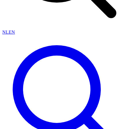
NL
EN