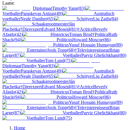
Laatst:
Diplomaat
Timothy Yang
(
83
)
Voetballer
Paraskevas Antzas
(
49
)
Australisch
voetballer
Neale Daniher
(
65
)
Schrijver
Liu Zaifu
(
84
)
Schaakgrootmeester
Ján
Plachetka
†
Dierexpert
Edvard Moseid
(
81
)
†
Actrice
Beverly
Afaglo
(
42
)
Historicus
Toman Brod
†
Politica
Ruth
Shack
(
94
)
Politicus
Howard Moscoe
(
86
)
Politicus
Yusuf Hossain Humayun
(
89
)
Entertainer
Jools Topp
(
68
)
†
Televisieregisseur
Brian
Large
(
87
)
Voetballer
Parviz Ghelichkhani
(
80
)
Voetballer
Tom Lund
(
75
)
Diplomaat
Timothy Yang
(
83
)
Voetballer
Paraskevas Antzas
(
49
)
Australisch
voetballer
Neale Daniher
(
65
)
Schrijver
Liu Zaifu
(
84
)
Schaakgrootmeester
Ján
Plachetka
†
Dierexpert
Edvard Moseid
(
81
)
†
Actrice
Beverly
Afaglo
(
42
)
Historicus
Toman Brod
†
Politica
Ruth
Shack
(
94
)
Politicus
Howard Moscoe
(
86
)
Politicus
Yusuf Hossain Humayun
(
89
)
Entertainer
Jools Topp
(
68
)
†
Televisieregisseur
Brian
Large
(
87
)
Voetballer
Parviz Ghelichkhani
(
80
)
Voetballer
Tom Lund
(
75
)
Home