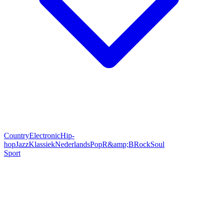
Country
Electronic
Hip-
hop
Jazz
Klassiek
Nederlands
Pop
R&amp;B
Rock
Soul
Sport