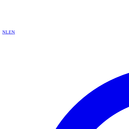
NL
EN