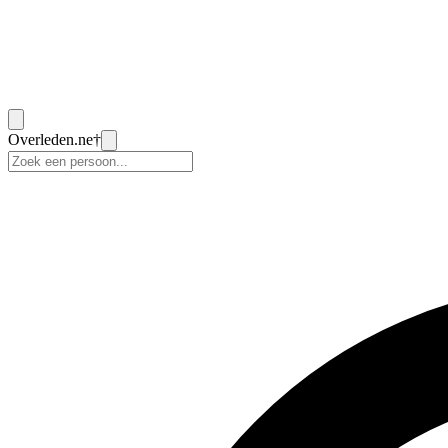
Overleden
.ne
†