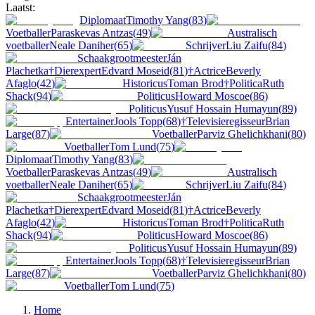
Laatst:
Diplomaat
Timothy Yang
(
83
)
Voetballer
Paraskevas Antzas
(
49
)
Australisch
voetballer
Neale Daniher
(
65
)
Schrijver
Liu Zaifu
(
84
)
Schaakgrootmeester
Ján
Plachetka
†
Dierexpert
Edvard Moseid
(
81
)
†
Actrice
Beverly
Afaglo
(
42
)
Historicus
Toman Brod
†
Politica
Ruth
Shack
(
94
)
Politicus
Howard Moscoe
(
86
)
Politicus
Yusuf Hossain Humayun
(
89
)
Entertainer
Jools Topp
(
68
)
†
Televisieregisseur
Brian
Large
(
87
)
Voetballer
Parviz Ghelichkhani
(
80
)
Voetballer
Tom Lund
(
75
)
Diplomaat
Timothy Yang
(
83
)
Voetballer
Paraskevas Antzas
(
49
)
Australisch
voetballer
Neale Daniher
(
65
)
Schrijver
Liu Zaifu
(
84
)
Schaakgrootmeester
Ján
Plachetka
†
Dierexpert
Edvard Moseid
(
81
)
†
Actrice
Beverly
Afaglo
(
42
)
Historicus
Toman Brod
†
Politica
Ruth
Shack
(
94
)
Politicus
Howard Moscoe
(
86
)
Politicus
Yusuf Hossain Humayun
(
89
)
Entertainer
Jools Topp
(
68
)
†
Televisieregisseur
Brian
Large
(
87
)
Voetballer
Parviz Ghelichkhani
(
80
)
Voetballer
Tom Lund
(
75
)
Home