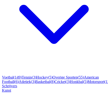
Voetbal
(
149
)
Tennis
(
3
)
Hockey
(
5
)
Overige Sporten
(
55
)
American
Football
(
6
)
Atletiek
(
3
)
Basketbal
(
8
)
Cricket
(
3
)
Honkbal
(
5
)
Motorsport
(
1
Schrijvers
Kunst