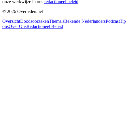
onze werkwijze in ons
redactioneel beleid
.
©
2026
Overleden.net
Overzicht
Doodsoorzaken
Thema's
Bekende Nederlanders
Podcast
Tip
ons
Over Ons
Redactioneel Beleid