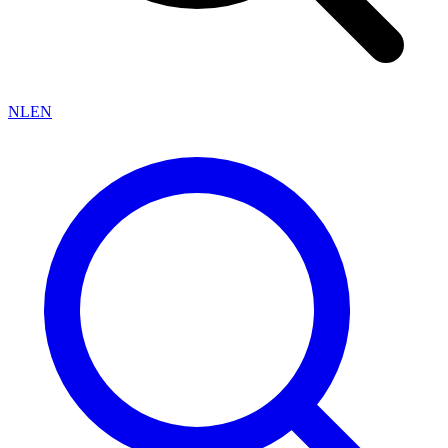
NL
EN