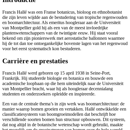
Francis Hallé was een Franse botanicus, bioloog en ethnobotanist
die zijn leven wijdde aan de bestudering van tropische regenwouden
en boomarchitectuur. Als emeritus hoogleraar aan de Universiteit
van Montpellier gold hij als een van de meest invloedrijke
plantenwetenschappers van de twintigste eeuw. Hij staat vooral
bekend om zijn pionierswerk met aerostatische ballonnen waarmee
hij de tot dan toe ontoegankelijke bovenste lagen van het regenwoud
voor het eerst systematisch kon bestuderen.
Carrière en prestaties
Francis Hallé werd geboren op 15 april 1938 in Seine-Port,
Frankrijk. Hij studeerde biologie en botanica en bouwde een
academische loopbaan op die hem uiteindelijk naar de Universiteit
van Montpellier bracht, waar hij als hoogleraar decennialang
studenten en onderzoekers opleidde en inspireerde.
Een van de centrale thema’s in zijn werk was boomarchitectuur: de
manier waarop bomen groeien en vertakken. Hallé ontwikkelde een
classificatiesysteem van boomgroeimodellen dat beschrijft hoe
verschillende soorten bomen hun structuur opbouwen. Dit systeem,
dat nog altijd in de botanische wetenschap wordt gebruikt, maakte
het mogelijk om de groeipatronen van bomen over de hele wereld