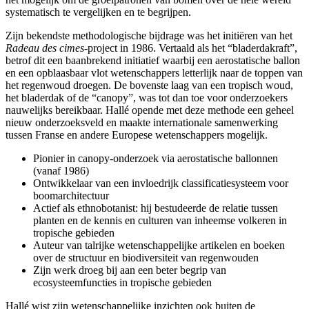
systematisch te vergelijken en te begrijpen.
Zijn bekendste methodologische bijdrage was het initiëren van het
Radeau des cimes
-project in 1986. Vertaald als het “bladerdakraft”,
betrof dit een baanbrekend initiatief waarbij een aerostatische ballon
en een opblaasbaar vlot wetenschappers letterlijk naar de toppen van
het regenwoud droegen. De bovenste laag van een tropisch woud,
het bladerdak of de “canopy”, was tot dan toe voor onderzoekers
nauwelijks bereikbaar. Hallé opende met deze methode een geheel
nieuw onderzoeksveld en maakte internationale samenwerking
tussen Franse en andere Europese wetenschappers mogelijk.
Pionier in canopy-onderzoek via aerostatische ballonnen
(vanaf 1986)
Ontwikkelaar van een invloedrijk classificatiesysteem voor
boomarchitectuur
Actief als ethnobotanist: hij bestudeerde de relatie tussen
planten en de kennis en culturen van inheemse volkeren in
tropische gebieden
Auteur van talrijke wetenschappelijke artikelen en boeken
over de structuur en biodiversiteit van regenwouden
Zijn werk droeg bij aan een beter begrip van
ecosysteemfuncties in tropische gebieden
Hallé wist zijn wetenschappelijke inzichten ook buiten de