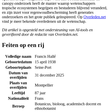
canopy-onderzoek heeft de manier waarop wetenschappers
tropische ecosystemen begrijpen en bestuderen blijvend veranderd,
en zijn inzet voor regenwoudbescherming heeft generaties
onderzoekers en het grote publiek geïnspireerd. Op
Overleden.net
vind je meer bekende overledenen uit de wetenschap.
Dit artikel is opgesteld met ondersteuning van AI-tools en
geverifieerd door de redactie van Overleden.net.
Feiten op een rij
Volledige naam
Francis Hallé
Geboortedatum
15 april 1938
Geboorteplaats
Seine-Port
Datum van
31 december 2025
overlijden
Plaats van
Montpellier
overlijden
Leeftijd
87 jaar
Nationaliteit
Frans
Botanicus, bioloog, academisch docent en
Beroep
ethnobotanist