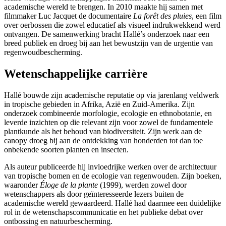
academische wereld te brengen. In 2010 maakte hij samen met
filmmaker Luc Jacquet de documentaire
La forêt des pluies
, een film
over oerbossen die zowel educatief als visueel indrukwekkend werd
ontvangen. De samenwerking bracht Hallé’s onderzoek naar een
breed publiek en droeg bij aan het bewustzijn van de urgentie van
regenwoudbescherming.
Wetenschappelijke carrière
Hallé bouwde zijn academische reputatie op via jarenlang veldwerk
in tropische gebieden in Afrika, Azië en Zuid-Amerika. Zijn
onderzoek combineerde morfologie, ecologie en ethnobotanie, en
leverde inzichten op die relevant zijn voor zowel de fundamentele
plantkunde als het behoud van biodiversiteit. Zijn werk aan de
canopy droeg bij aan de ontdekking van honderden tot dan toe
onbekende soorten planten en insecten.
Als auteur publiceerde hij invloedrijke werken over de architectuur
van tropische bomen en de ecologie van regenwouden. Zijn boeken,
waaronder
Éloge de la plante
(1999), werden zowel door
wetenschappers als door geïnteresseerde lezers buiten de
academische wereld gewaardeerd. Hallé had daarmee een duidelijke
rol in de wetenschapscommunicatie en het publieke debat over
ontbossing en natuurbescherming.