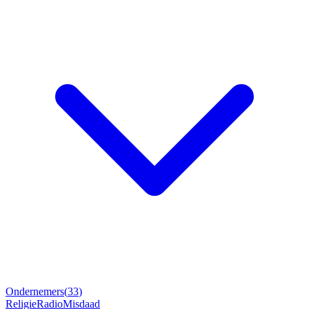
Ondernemers
(
33
)
Religie
Radio
Misdaad