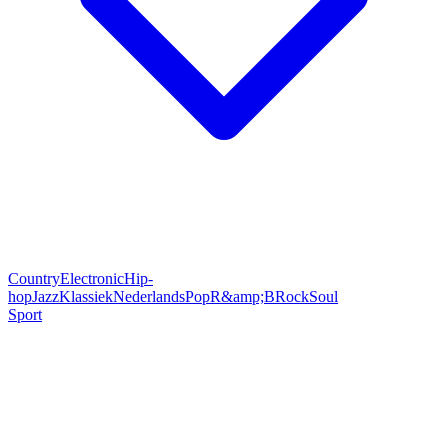
Country
Electronic
Hip-
hop
Jazz
Klassiek
Nederlands
Pop
R&amp;B
Rock
Soul
Sport