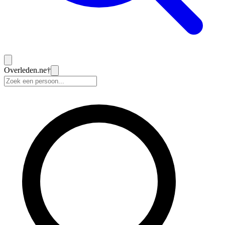
Overleden
.ne
†