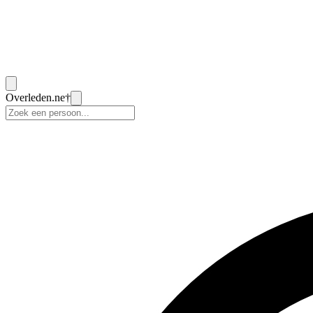
Overleden
.ne
†