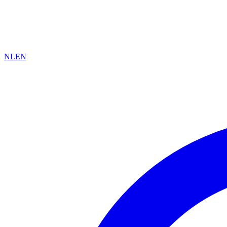
NL
EN