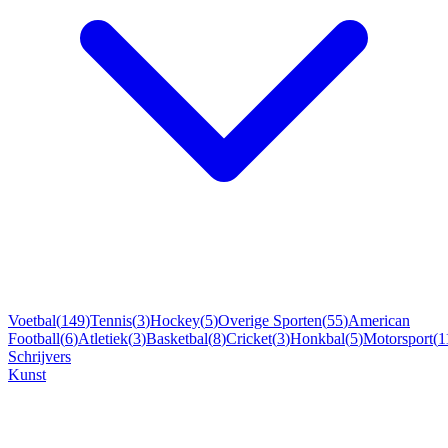
Voetbal
(
149
)
Tennis
(
3
)
Hockey
(
5
)
Overige Sporten
(
55
)
American
Football
(
6
)
Atletiek
(
3
)
Basketbal
(
8
)
Cricket
(
3
)
Honkbal
(
5
)
Motorsport
(
1
Schrijvers
Kunst