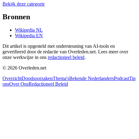
Bekijk deze categorie
Bronnen
Wikipedia NL
Wikipedia EN
Dit artikel is opgesteld met ondersteuning van AI-tools en
geverifieerd door de redactie van Overleden.net. Lees meer over
onze werkwijze in ons
redactioneel beleid
.
©
2026
Overleden.net
Overzicht
Doodsoorzaken
Thema's
Bekende Nederlanders
Podcast
Tip
ons
Over Ons
Redactioneel Beleid