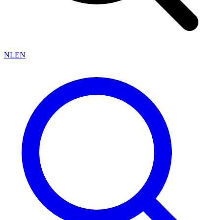
NL
EN