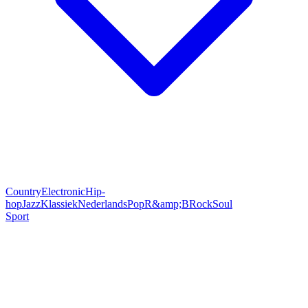
Country
Electronic
Hip-
hop
Jazz
Klassiek
Nederlands
Pop
R&amp;B
Rock
Soul
Sport