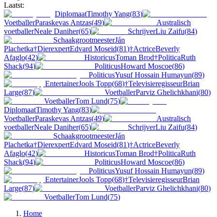
Laatst:
Diplomaat
Timothy Yang
(
83
)
Voetballer
Paraskevas Antzas
(
49
)
Australisch
voetballer
Neale Daniher
(
65
)
Schrijver
Liu Zaifu
(
84
)
Schaakgrootmeester
Ján
Plachetka
†
Dierexpert
Edvard Moseid
(
81
)
†
Actrice
Beverly
Afaglo
(
42
)
Historicus
Toman Brod
†
Politica
Ruth
Shack
(
94
)
Politicus
Howard Moscoe
(
86
)
Politicus
Yusuf Hossain Humayun
(
89
)
Entertainer
Jools Topp
(
68
)
†
Televisieregisseur
Brian
Large
(
87
)
Voetballer
Parviz Ghelichkhani
(
80
)
Voetballer
Tom Lund
(
75
)
Diplomaat
Timothy Yang
(
83
)
Voetballer
Paraskevas Antzas
(
49
)
Australisch
voetballer
Neale Daniher
(
65
)
Schrijver
Liu Zaifu
(
84
)
Schaakgrootmeester
Ján
Plachetka
†
Dierexpert
Edvard Moseid
(
81
)
†
Actrice
Beverly
Afaglo
(
42
)
Historicus
Toman Brod
†
Politica
Ruth
Shack
(
94
)
Politicus
Howard Moscoe
(
86
)
Politicus
Yusuf Hossain Humayun
(
89
)
Entertainer
Jools Topp
(
68
)
†
Televisieregisseur
Brian
Large
(
87
)
Voetballer
Parviz Ghelichkhani
(
80
)
Voetballer
Tom Lund
(
75
)
Home