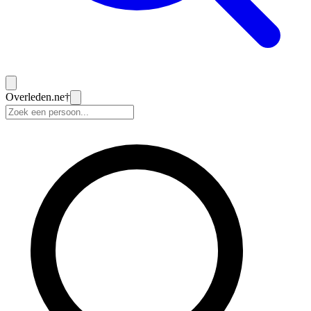
Overleden
.ne
†