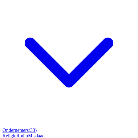
Ondernemers
(
33
)
Religie
Radio
Misdaad