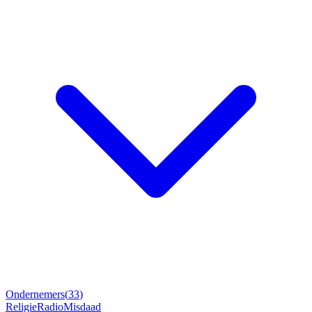
Ondernemers
(
33
)
Religie
Radio
Misdaad