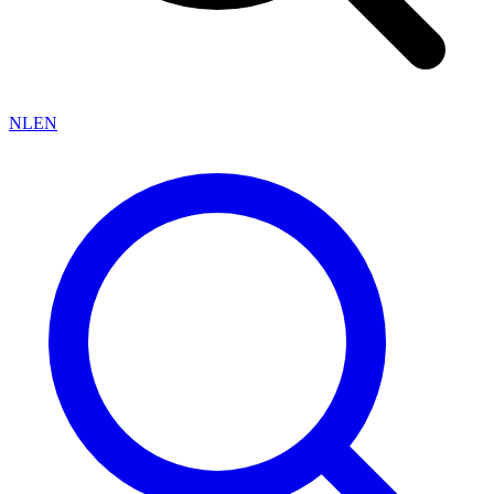
NL
EN