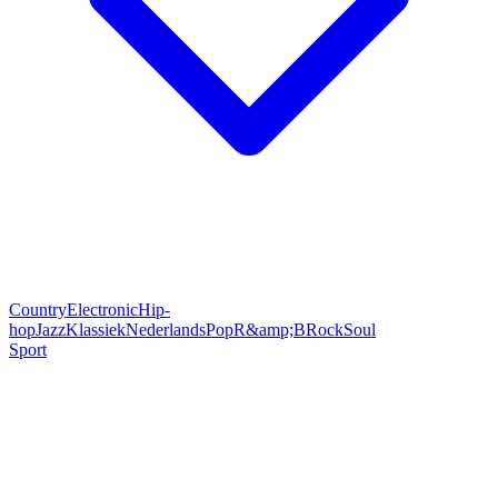
Country
Electronic
Hip-
hop
Jazz
Klassiek
Nederlands
Pop
R&amp;B
Rock
Soul
Sport