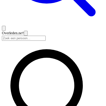
Overleden
.ne
†