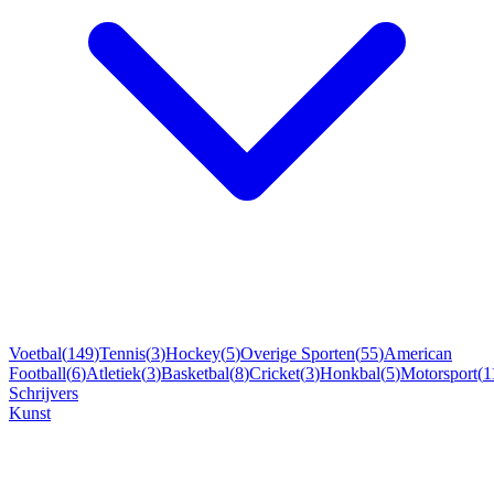
Voetbal
(
149
)
Tennis
(
3
)
Hockey
(
5
)
Overige Sporten
(
55
)
American
Football
(
6
)
Atletiek
(
3
)
Basketbal
(
8
)
Cricket
(
3
)
Honkbal
(
5
)
Motorsport
(
1
Schrijvers
Kunst