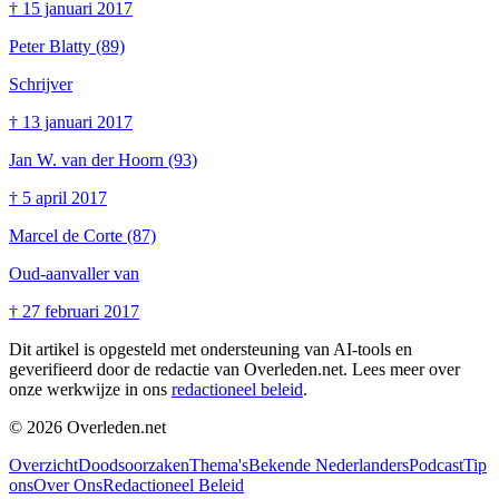
†
15 januari 2017
Peter Blatty
(89)
Schrijver
†
13 januari 2017
Jan W. van der Hoorn
(93)
†
5 april 2017
Marcel de Corte
(87)
Oud-aanvaller van
†
27 februari 2017
Dit artikel is opgesteld met ondersteuning van AI-tools en
geverifieerd door de redactie van Overleden.net. Lees meer over
onze werkwijze in ons
redactioneel beleid
.
©
2026
Overleden.net
Overzicht
Doodsoorzaken
Thema's
Bekende Nederlanders
Podcast
Tip
ons
Over Ons
Redactioneel Beleid