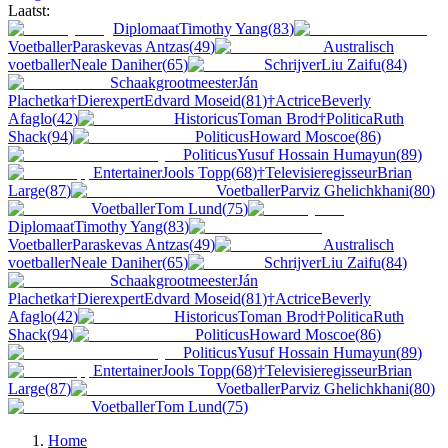
Laatst:
Diplomaat
Timothy Yang
(
83
)
Voetballer
Paraskevas Antzas
(
49
)
Australisch
voetballer
Neale Daniher
(
65
)
Schrijver
Liu Zaifu
(
84
)
Schaakgrootmeester
Ján
Plachetka
†
Dierexpert
Edvard Moseid
(
81
)
†
Actrice
Beverly
Afaglo
(
42
)
Historicus
Toman Brod
†
Politica
Ruth
Shack
(
94
)
Politicus
Howard Moscoe
(
86
)
Politicus
Yusuf Hossain Humayun
(
89
)
Entertainer
Jools Topp
(
68
)
†
Televisieregisseur
Brian
Large
(
87
)
Voetballer
Parviz Ghelichkhani
(
80
)
Voetballer
Tom Lund
(
75
)
Diplomaat
Timothy Yang
(
83
)
Voetballer
Paraskevas Antzas
(
49
)
Australisch
voetballer
Neale Daniher
(
65
)
Schrijver
Liu Zaifu
(
84
)
Schaakgrootmeester
Ján
Plachetka
†
Dierexpert
Edvard Moseid
(
81
)
†
Actrice
Beverly
Afaglo
(
42
)
Historicus
Toman Brod
†
Politica
Ruth
Shack
(
94
)
Politicus
Howard Moscoe
(
86
)
Politicus
Yusuf Hossain Humayun
(
89
)
Entertainer
Jools Topp
(
68
)
†
Televisieregisseur
Brian
Large
(
87
)
Voetballer
Parviz Ghelichkhani
(
80
)
Voetballer
Tom Lund
(
75
)
Home