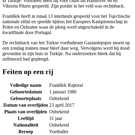
in Turkije. Voorheen heeft hij voor clubs als Hannover 96 en
Viktoria Pilzen gespeeld. Zijn positie in het veld was rechtsback.
František heeft in totaal 13 interlands gespeeld voor het Tsjechische
nationale elftal en speelde tijdens het Europees Kampioenschap in
Polen en Oekraïne waar de ploeg werd uitgeschakeld in de
kwartfinale door Portugal.
De rechtsback van het Turkse voetbalteam Gaziantepspor moest op
een zondag trainen maar bleef daar weg. Vervolgens werd hij dood
gevonden in zijn huis in Turkije. Na onderzoeken bleek dat hij
zelfmoord had gepleegd.
Feiten op een rij
Volledige naam
František Rajtoral
Geboortedatum
1 januari 1986
Geboorteplaats
Onbekend
Datum van overlijden
23 april 2017
Plaats van overlijden
Onbekend
Leeftijd
31 jaar
Nationaliteit
Onbekend
Beroep
Voetballer