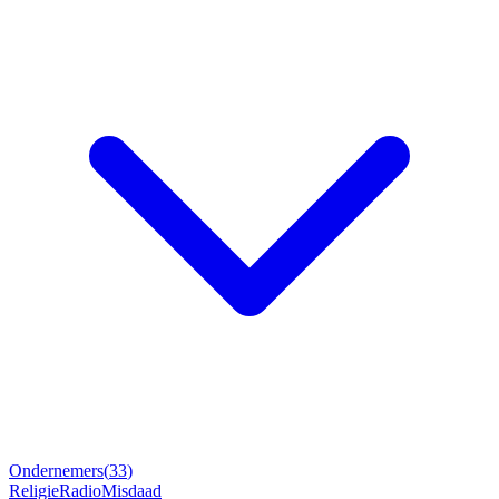
Ondernemers
(
33
)
Religie
Radio
Misdaad