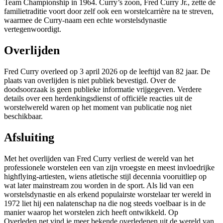
Team Championship in 1964. Curry’s zoon, Fred Curry Jr., zette de
familietraditie voort door zelf ook een worstelcarrière na te streven,
waarmee de Curry-naam een echte worstelsdynastie
vertegenwoordigt.
Overlijden
Fred Curry overleed op 3 april 2026 op de leeftijd van 82 jaar. De
plaats van overlijden is niet publiek bevestigd. Over de
doodsoorzaak is geen publieke informatie vrijgegeven. Verdere
details over een herdenkingsdienst of officiële reacties uit de
worstelwereld waren op het moment van publicatie nog niet
beschikbaar.
Afsluiting
Met het overlijden van Fred Curry verliest de wereld van het
professionele worstelen een van zijn vroegste en meest invloedrijke
highflying-artiesten, wiens atletische stijl decennia vooruitliep op
wat later mainstream zou worden in de sport. Als lid van een
worstelsdynastie en als erkend populairste worstelaar ter wereld in
1972 liet hij een nalatenschap na die nog steeds voelbaar is in de
manier waarop het worstelen zich heeft ontwikkeld. Op
Overleden.net vind je meer bekende overledenen uit de wereld van