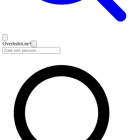
Overleden
.ne
†