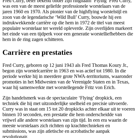
Fred Curry, beter bekend onder zijn ringnaam ‘Flying’ Fred Curry,
was een van de meest geliefde professionele worstelaars van de
jaren 1960 en 1970. Als pionier van de highflying worstelstijl en
zoon van de legendarische ‘Wild Bull’ Curry, bouwde hij een
indrukwekkende carrière op die hem in 1972 de titel van meest
populaire worstelaar ter wereld opleverde. Zijn overlijden markeert
het einde van een tijdperk voor een generatie worstelliefhebbers die
hem in de ring zagen schitteren.
Carrière en prestaties
Fred Curry, geboren op 12 juni 1943 als Fred Thomas Koury Jr.,
begon zijn worstelcarrière in 1963 en was actief tot 1980. In die
periode werkte hij in meerdere grote NWA-territoriums, waaronder
promoties in het Midwesten van de Verenigde Staten en in Texas,
waar hij samenwerkte met worstellegende Fritz von Erich.
Zijn handelsmerk was de spectaculaire ‘Flying’ dropkick, een
techniek die hij met uitzonderlijke snelheid en precisie uitvoerde.
Curry was in staat om 15 tot 20 dropkicks achter elkaar uit te voeren
binnen 10 seconden, een prestatie die hem onderscheidde van
vrijwel alle andere worstelaars van zijn tijd. In een era waarin de
meeste worstelaars zich richtten op krachttechnieken en
submissions, was zijn atletische en acrobatische aanpak
revolutionair.