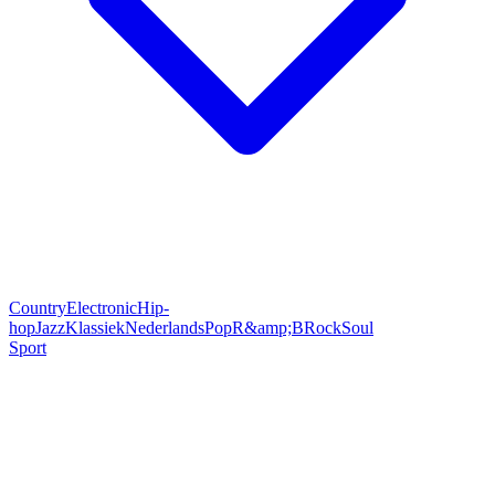
Country
Electronic
Hip-
hop
Jazz
Klassiek
Nederlands
Pop
R&amp;B
Rock
Soul
Sport