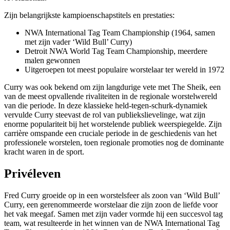
Zijn belangrijkste kampioenschapstitels en prestaties:
NWA International Tag Team Championship (1964, samen
met zijn vader ‘Wild Bull’ Curry)
Detroit NWA World Tag Team Championship, meerdere
malen gewonnen
Uitgeroepen tot meest populaire worstelaar ter wereld in 1972
Curry was ook bekend om zijn langdurige vete met The Sheik, een
van de meest opvallende rivaliteiten in de regionale worstelwereld
van die periode. In deze klassieke held-tegen-schurk-dynamiek
vervulde Curry steevast de rol van publiekslievelinge, wat zijn
enorme populariteit bij het worstelende publiek weerspiegelde. Zijn
carrière omspande een cruciale periode in de geschiedenis van het
professionele worstelen, toen regionale promoties nog de dominante
kracht waren in de sport.
Privéleven
Fred Curry groeide op in een worstelsfeer als zoon van ‘Wild Bull’
Curry, een gerenommeerde worstelaar die zijn zoon de liefde voor
het vak meegaf. Samen met zijn vader vormde hij een succesvol tag
team, wat resulteerde in het winnen van de NWA International Tag