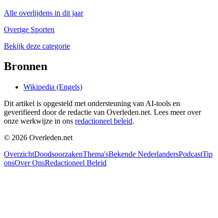
Alle overlijdens in dit jaar
Overige Sporten
Bekijk deze categorie
Bronnen
Wikipedia (Engels)
Dit artikel is opgesteld met ondersteuning van AI-tools en
geverifieerd door de redactie van Overleden.net. Lees meer over
onze werkwijze in ons
redactioneel beleid
.
©
2026
Overleden.net
Overzicht
Doodsoorzaken
Thema's
Bekende Nederlanders
Podcast
Tip
ons
Over Ons
Redactioneel Beleid