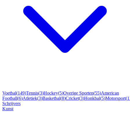
Voetbal
(
149
)
Tennis
(
3
)
Hockey
(
5
)
Overige Sporten
(
55
)
American
Football
(
6
)
Atletiek
(
3
)
Basketbal
(
8
)
Cricket
(
3
)
Honkbal
(
5
)
Motorsport
(
1
Schrijvers
Kunst