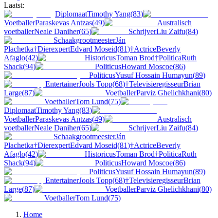
Laatst:
Diplomaat
Timothy Yang
(
83
)
Voetballer
Paraskevas Antzas
(
49
)
Australisch
voetballer
Neale Daniher
(
65
)
Schrijver
Liu Zaifu
(
84
)
Schaakgrootmeester
Ján
Plachetka
†
Dierexpert
Edvard Moseid
(
81
)
†
Actrice
Beverly
Afaglo
(
42
)
Historicus
Toman Brod
†
Politica
Ruth
Shack
(
94
)
Politicus
Howard Moscoe
(
86
)
Politicus
Yusuf Hossain Humayun
(
89
)
Entertainer
Jools Topp
(
68
)
†
Televisieregisseur
Brian
Large
(
87
)
Voetballer
Parviz Ghelichkhani
(
80
)
Voetballer
Tom Lund
(
75
)
Diplomaat
Timothy Yang
(
83
)
Voetballer
Paraskevas Antzas
(
49
)
Australisch
voetballer
Neale Daniher
(
65
)
Schrijver
Liu Zaifu
(
84
)
Schaakgrootmeester
Ján
Plachetka
†
Dierexpert
Edvard Moseid
(
81
)
†
Actrice
Beverly
Afaglo
(
42
)
Historicus
Toman Brod
†
Politica
Ruth
Shack
(
94
)
Politicus
Howard Moscoe
(
86
)
Politicus
Yusuf Hossain Humayun
(
89
)
Entertainer
Jools Topp
(
68
)
†
Televisieregisseur
Brian
Large
(
87
)
Voetballer
Parviz Ghelichkhani
(
80
)
Voetballer
Tom Lund
(
75
)
Home