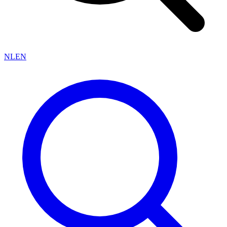
NL
EN