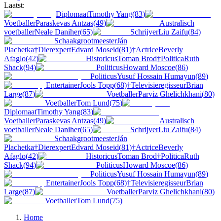
Laatst:
Diplomaat
Timothy Yang
(
83
)
Voetballer
Paraskevas Antzas
(
49
)
Australisch
voetballer
Neale Daniher
(
65
)
Schrijver
Liu Zaifu
(
84
)
Schaakgrootmeester
Ján
Plachetka
†
Dierexpert
Edvard Moseid
(
81
)
†
Actrice
Beverly
Afaglo
(
42
)
Historicus
Toman Brod
†
Politica
Ruth
Shack
(
94
)
Politicus
Howard Moscoe
(
86
)
Politicus
Yusuf Hossain Humayun
(
89
)
Entertainer
Jools Topp
(
68
)
†
Televisieregisseur
Brian
Large
(
87
)
Voetballer
Parviz Ghelichkhani
(
80
)
Voetballer
Tom Lund
(
75
)
Diplomaat
Timothy Yang
(
83
)
Voetballer
Paraskevas Antzas
(
49
)
Australisch
voetballer
Neale Daniher
(
65
)
Schrijver
Liu Zaifu
(
84
)
Schaakgrootmeester
Ján
Plachetka
†
Dierexpert
Edvard Moseid
(
81
)
†
Actrice
Beverly
Afaglo
(
42
)
Historicus
Toman Brod
†
Politica
Ruth
Shack
(
94
)
Politicus
Howard Moscoe
(
86
)
Politicus
Yusuf Hossain Humayun
(
89
)
Entertainer
Jools Topp
(
68
)
†
Televisieregisseur
Brian
Large
(
87
)
Voetballer
Parviz Ghelichkhani
(
80
)
Voetballer
Tom Lund
(
75
)
Home