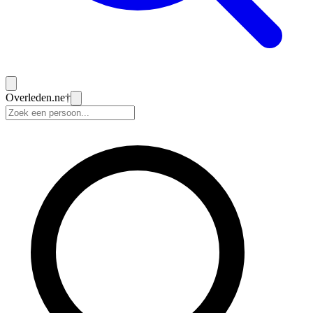
Overleden
.ne
†