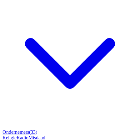
Ondernemers
(
33
)
Religie
Radio
Misdaad