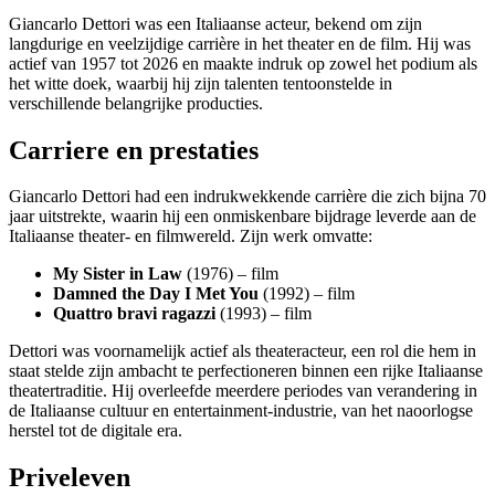
Giancarlo Dettori was een Italiaanse acteur, bekend om zijn
langdurige en veelzijdige carrière in het theater en de film. Hij was
actief van 1957 tot 2026 en maakte indruk op zowel het podium als
het witte doek, waarbij hij zijn talenten tentoonstelde in
verschillende belangrijke producties.
Carriere en prestaties
Giancarlo Dettori had een indrukwekkende carrière die zich bijna 70
jaar uitstrekte, waarin hij een onmiskenbare bijdrage leverde aan de
Italiaanse theater- en filmwereld. Zijn werk omvatte:
My Sister in Law
(1976) – film
Damned the Day I Met You
(1992) – film
Quattro bravi ragazzi
(1993) – film
Dettori was voornamelijk actief als theateracteur, een rol die hem in
staat stelde zijn ambacht te perfectioneren binnen een rijke Italiaanse
theatertraditie. Hij overleefde meerdere periodes van verandering in
de Italiaanse cultuur en entertainment-industrie, van het naoorlogse
herstel tot de digitale era.
Priveleven