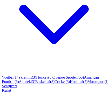
Voetbal
(
149
)
Tennis
(
3
)
Hockey
(
5
)
Overige Sporten
(
55
)
American
Football
(
6
)
Atletiek
(
3
)
Basketbal
(
8
)
Cricket
(
3
)
Honkbal
(
5
)
Motorsport
(
1
Schrijvers
Kunst