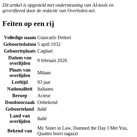
Dit artikel is opgesteld met ondersteuning van AI-tools en
geverifieerd door de redactie van Overleden.net.
Feiten op een rij
Volledige naam
Giancarlo Dettori
Geboortedatum
5 april 1932
Geboorteplaats
Cagliari
Datum van
9 februari 2026
overlijden
Plaats van
Milaan
overlijden
Leeftijd
93 jaar
Nationaliteit
Italiaans
Beroep
Acteur
Doodsoorzaak
Onbekend
Geboorteland
Italië
Land van
Italië
overlijden
My Sister in Law, Damned the Day I Met You,
Bekend van
Quattro bravi ragazzi