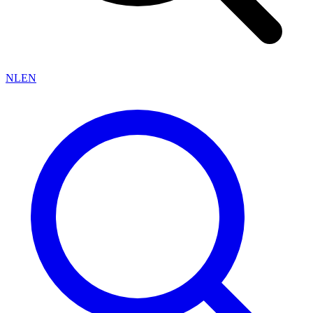
NL
EN