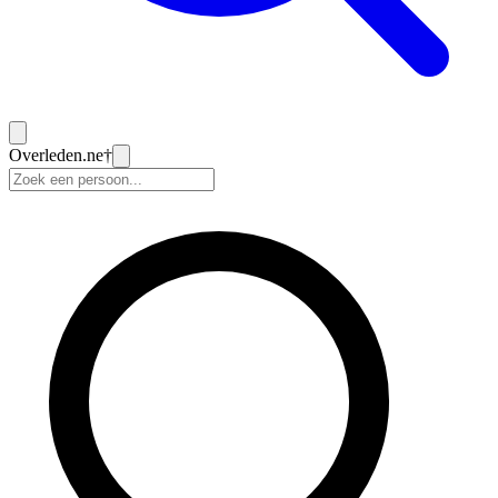
Overleden
.ne
†