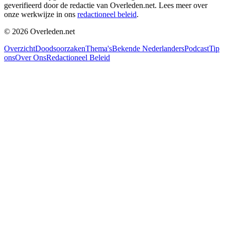
geverifieerd door de redactie van Overleden.net. Lees meer over
onze werkwijze in ons
redactioneel beleid
.
©
2026
Overleden.net
Overzicht
Doodsoorzaken
Thema's
Bekende Nederlanders
Podcast
Tip
ons
Over Ons
Redactioneel Beleid