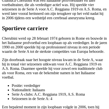
Gianluca Cherubini was een Italiaanse profvoetballer en later
voetbaltrainer, die als verdediger actief was. Hij speelde vier
seizoenen in de Serie A voor A.C. Reggiana 1919 en A.S. Roma, en
werd later vooral herinnerd om zijn terugkeer op het veld nadat hij
in 2006 tijdens een wedstrijd een cerebraal aneurysma kreeg.
Sportieve carriere
Cherubini werd op 28 februari 1974 geboren in Rome en bouwde in
het Italiaanse profvoetbal een loopbaan op als verdediger. In de jaren
1990 en 2000 speelde hij op professioneel niveau in een periode
waarin de Serie A tot de sterkste competities van Europa behoorde.
Zijn doorbraak naar het hoogste niveau kwam in de Serie A, waar
hij in totaal vier seizoenen uitkwam voor A.C. Reggiana 1919 en
A.S. Roma. Daarmee speelde hij voor zowel een traditionele club
als voor Roma, een van de bekendste namen in het Italiaanse
voetbal.
Positie: verdediger
Nationaliteit: Italiaans
Serie A-clubs: A.C. Reggiana 1919, A.S. Roma
Seizoenen in de Serie A: 4
Een bepalend moment in zijn loopbaan volgde in 2006, toen hij