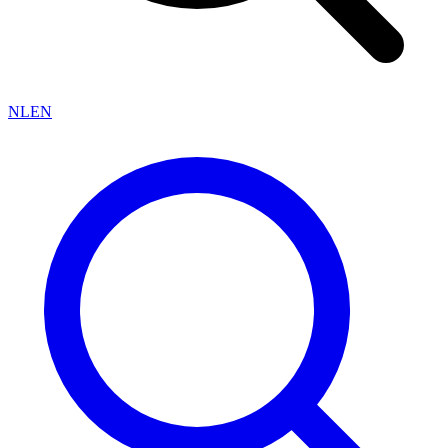
NL
EN