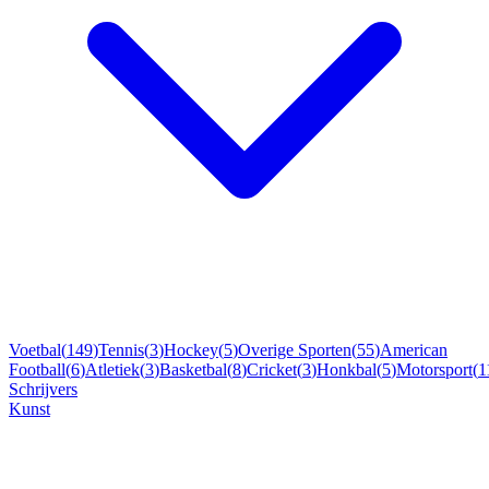
Voetbal
(
149
)
Tennis
(
3
)
Hockey
(
5
)
Overige Sporten
(
55
)
American
Football
(
6
)
Atletiek
(
3
)
Basketbal
(
8
)
Cricket
(
3
)
Honkbal
(
5
)
Motorsport
(
1
Schrijvers
Kunst