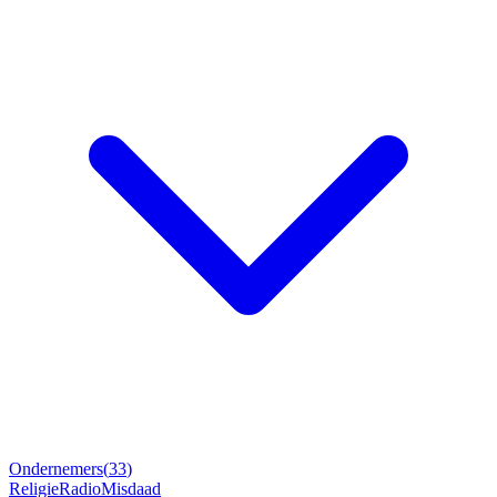
Ondernemers
(
33
)
Religie
Radio
Misdaad