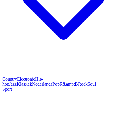
Country
Electronic
Hip-
hop
Jazz
Klassiek
Nederlands
Pop
R&amp;B
Rock
Soul
Sport