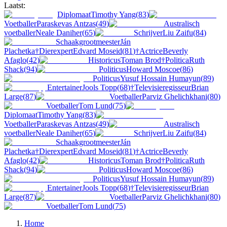
Laatst:
Diplomaat
Timothy Yang
(
83
)
Voetballer
Paraskevas Antzas
(
49
)
Australisch
voetballer
Neale Daniher
(
65
)
Schrijver
Liu Zaifu
(
84
)
Schaakgrootmeester
Ján
Plachetka
†
Dierexpert
Edvard Moseid
(
81
)
†
Actrice
Beverly
Afaglo
(
42
)
Historicus
Toman Brod
†
Politica
Ruth
Shack
(
94
)
Politicus
Howard Moscoe
(
86
)
Politicus
Yusuf Hossain Humayun
(
89
)
Entertainer
Jools Topp
(
68
)
†
Televisieregisseur
Brian
Large
(
87
)
Voetballer
Parviz Ghelichkhani
(
80
)
Voetballer
Tom Lund
(
75
)
Diplomaat
Timothy Yang
(
83
)
Voetballer
Paraskevas Antzas
(
49
)
Australisch
voetballer
Neale Daniher
(
65
)
Schrijver
Liu Zaifu
(
84
)
Schaakgrootmeester
Ján
Plachetka
†
Dierexpert
Edvard Moseid
(
81
)
†
Actrice
Beverly
Afaglo
(
42
)
Historicus
Toman Brod
†
Politica
Ruth
Shack
(
94
)
Politicus
Howard Moscoe
(
86
)
Politicus
Yusuf Hossain Humayun
(
89
)
Entertainer
Jools Topp
(
68
)
†
Televisieregisseur
Brian
Large
(
87
)
Voetballer
Parviz Ghelichkhani
(
80
)
Voetballer
Tom Lund
(
75
)
Home