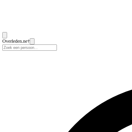
Overleden
.ne
†