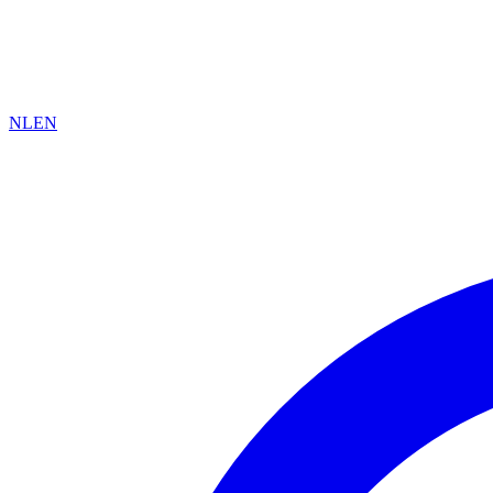
NL
EN