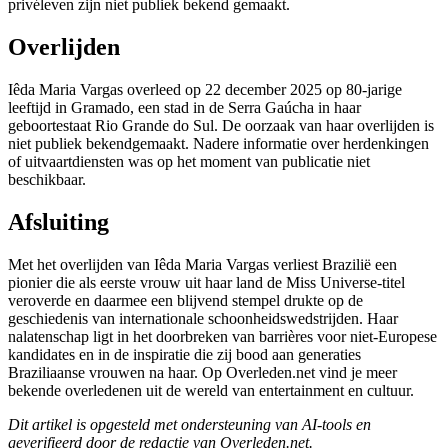
privéleven zijn niet publiek bekend gemaakt.
Overlijden
Iêda Maria Vargas overleed op 22 december 2025 op 80-jarige
leeftijd in Gramado, een stad in de Serra Gaúcha in haar
geboortestaat Rio Grande do Sul. De oorzaak van haar overlijden is
niet publiek bekendgemaakt. Nadere informatie over herdenkingen
of uitvaartdiensten was op het moment van publicatie niet
beschikbaar.
Afsluiting
Met het overlijden van Iêda Maria Vargas verliest Brazilië een
pionier die als eerste vrouw uit haar land de Miss Universe-titel
veroverde en daarmee een blijvend stempel drukte op de
geschiedenis van internationale schoonheidswedstrijden. Haar
nalatenschap ligt in het doorbreken van barrières voor niet-Europese
kandidates en in de inspiratie die zij bood aan generaties
Braziliaanse vrouwen na haar. Op Overleden.net vind je meer
bekende overledenen uit de wereld van entertainment en cultuur.
Dit artikel is opgesteld met ondersteuning van AI-tools en
geverifieerd door de redactie van Overleden.net.