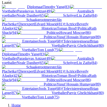
Laatst:
Diplomaat
Timothy Yang
(
83
)
Voetballer
Paraskevas Antzas
(
49
)
Australisch
voetballer
Neale Daniher
(
65
)
Schrijver
Liu Zaifu
(
84
)
Schaakgrootmeester
Ján
Plachetka
†
Dierexpert
Edvard Moseid
(
81
)
†
Actrice
Beverly
Afaglo
(
42
)
Historicus
Toman Brod
†
Politica
Ruth
Shack
(
94
)
Politicus
Howard Moscoe
(
86
)
Politicus
Yusuf Hossain Humayun
(
89
)
Entertainer
Jools Topp
(
68
)
†
Televisieregisseur
Brian
Large
(
87
)
Voetballer
Parviz Ghelichkhani
(
80
)
Voetballer
Tom Lund
(
75
)
Diplomaat
Timothy Yang
(
83
)
Voetballer
Paraskevas Antzas
(
49
)
Australisch
voetballer
Neale Daniher
(
65
)
Schrijver
Liu Zaifu
(
84
)
Schaakgrootmeester
Ján
Plachetka
†
Dierexpert
Edvard Moseid
(
81
)
†
Actrice
Beverly
Afaglo
(
42
)
Historicus
Toman Brod
†
Politica
Ruth
Shack
(
94
)
Politicus
Howard Moscoe
(
86
)
Politicus
Yusuf Hossain Humayun
(
89
)
Entertainer
Jools Topp
(
68
)
†
Televisieregisseur
Brian
Large
(
87
)
Voetballer
Parviz Ghelichkhani
(
80
)
Voetballer
Tom Lund
(
75
)
Home