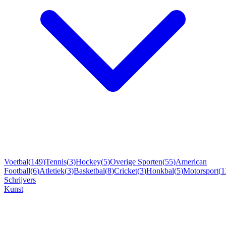
Voetbal
(
149
)
Tennis
(
3
)
Hockey
(
5
)
Overige Sporten
(
55
)
American
Football
(
6
)
Atletiek
(
3
)
Basketbal
(
8
)
Cricket
(
3
)
Honkbal
(
5
)
Motorsport
(
1
Schrijvers
Kunst