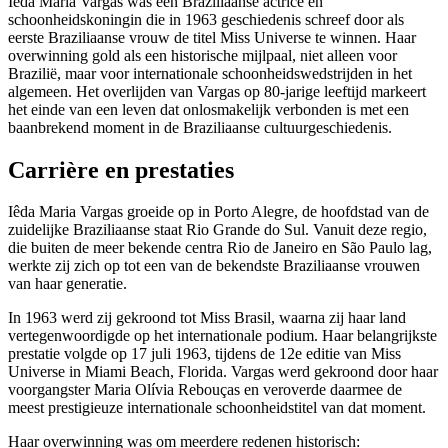
Iêda Maria Vargas was een Braziliaanse actrice en
schoonheidskoningin die in 1963 geschiedenis schreef door als
eerste Braziliaanse vrouw de titel Miss Universe te winnen. Haar
overwinning gold als een historische mijlpaal, niet alleen voor
Brazilië, maar voor internationale schoonheidswedstrijden in het
algemeen. Het overlijden van Vargas op 80-jarige leeftijd markeert
het einde van een leven dat onlosmakelijk verbonden is met een
baanbrekend moment in de Braziliaanse cultuurgeschiedenis.
Carrière en prestaties
Iêda Maria Vargas groeide op in Porto Alegre, de hoofdstad van de
zuidelijke Braziliaanse staat Rio Grande do Sul. Vanuit deze regio,
die buiten de meer bekende centra Rio de Janeiro en São Paulo lag,
werkte zij zich op tot een van de bekendste Braziliaanse vrouwen
van haar generatie.
In 1963 werd zij gekroond tot Miss Brasil, waarna zij haar land
vertegenwoordigde op het internationale podium. Haar belangrijkste
prestatie volgde op 17 juli 1963, tijdens de 12e editie van Miss
Universe in Miami Beach, Florida. Vargas werd gekroond door haar
voorgangster Maria Olívia Rebouças en veroverde daarmee de
meest prestigieuze internationale schoonheidstitel van dat moment.
Haar overwinning was om meerdere redenen historisch: