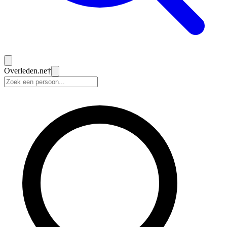
Overleden
.ne
†