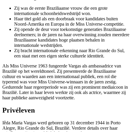
Zij was de eerste Braziliaanse vrouw die een grote
internationale schoonheidswedstrijd won.
Haar titel gold als een doorbraak voor kandidates buiten
Noord-Amerika en Europa in de Miss Universe-competitie.
Zij opende de deur voor toekomstige generaties Braziliaanse
deelnemers; in de jaren na haar overwinning zouden meerdere
Braziliaanse kandidates hoge plaatsen behalen in
internationale wedstrijden.
Zij bracht internationale erkenning naar Rio Grande do Sul,
een staat met een eigen sterke culturele identiteit.
Als Miss Universe 1963 fungeerde Vargas als ambassadrice van
Brazilië op het wereldtoneel. Zij presenteerde de Braziliaanse
cultuur en waarden aan een internationaal publiek, een rol die
typerend was voor Miss Universe-winnaars in de jaren zestig.
Gedurende haar regeerperiode was zij een prominent mediaicoon in
Brazilië. Later in haar leven werkte zij ook als actrice, waarmee zij
haar publieke aanwezigheid voortzette.
Privéleven
Iêda Maria Vargas werd geboren op 31 december 1944 in Porto
Alegre, Rio Grande do Sul, Brazilië. Verdere details over haar