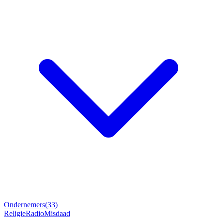
Ondernemers
(
33
)
Religie
Radio
Misdaad