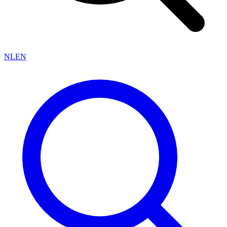
NL
EN