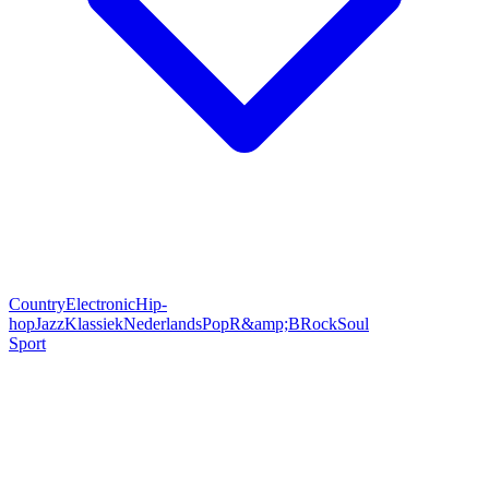
Country
Electronic
Hip-
hop
Jazz
Klassiek
Nederlands
Pop
R&amp;B
Rock
Soul
Sport