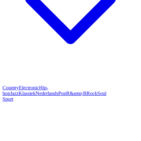
Country
Electronic
Hip-
hop
Jazz
Klassiek
Nederlands
Pop
R&amp;B
Rock
Soul
Sport