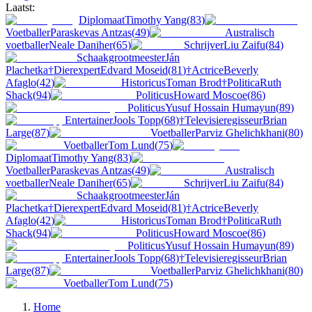
Laatst:
Diplomaat
Timothy Yang
(
83
)
Voetballer
Paraskevas Antzas
(
49
)
Australisch
voetballer
Neale Daniher
(
65
)
Schrijver
Liu Zaifu
(
84
)
Schaakgrootmeester
Ján
Plachetka
†
Dierexpert
Edvard Moseid
(
81
)
†
Actrice
Beverly
Afaglo
(
42
)
Historicus
Toman Brod
†
Politica
Ruth
Shack
(
94
)
Politicus
Howard Moscoe
(
86
)
Politicus
Yusuf Hossain Humayun
(
89
)
Entertainer
Jools Topp
(
68
)
†
Televisieregisseur
Brian
Large
(
87
)
Voetballer
Parviz Ghelichkhani
(
80
)
Voetballer
Tom Lund
(
75
)
Diplomaat
Timothy Yang
(
83
)
Voetballer
Paraskevas Antzas
(
49
)
Australisch
voetballer
Neale Daniher
(
65
)
Schrijver
Liu Zaifu
(
84
)
Schaakgrootmeester
Ján
Plachetka
†
Dierexpert
Edvard Moseid
(
81
)
†
Actrice
Beverly
Afaglo
(
42
)
Historicus
Toman Brod
†
Politica
Ruth
Shack
(
94
)
Politicus
Howard Moscoe
(
86
)
Politicus
Yusuf Hossain Humayun
(
89
)
Entertainer
Jools Topp
(
68
)
†
Televisieregisseur
Brian
Large
(
87
)
Voetballer
Parviz Ghelichkhani
(
80
)
Voetballer
Tom Lund
(
75
)
Home