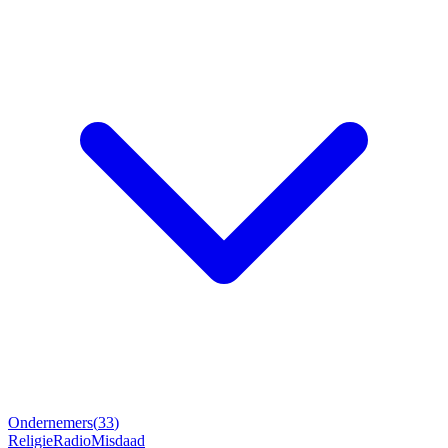
Ondernemers
(
33
)
Religie
Radio
Misdaad