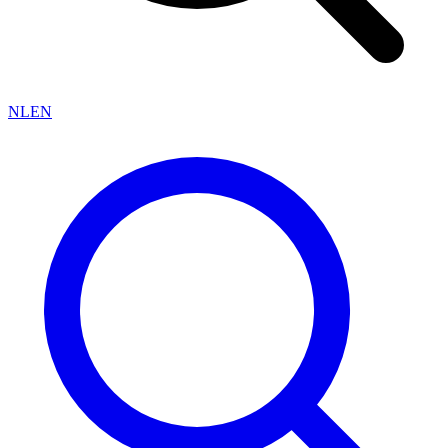
NL
EN