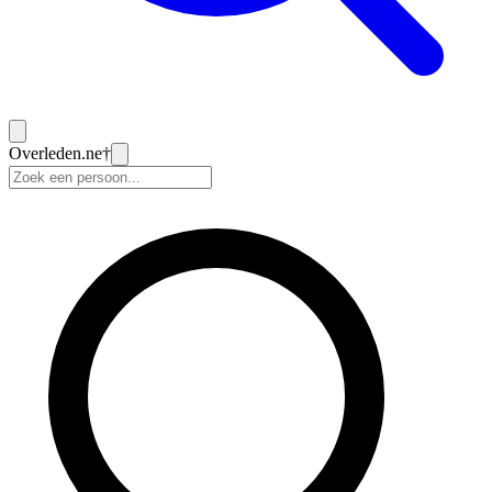
Overleden
.ne
†