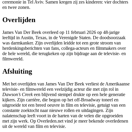
ceremonie in Tel Aviv. Samen kregen zij zes kinderen: vier dochters
en twee zonen.
Overlijden
James Van Der Beek overleed op 11 februari 2026 op 48-jarige
leeftijd in Austin, Texas, in de Verenigde Staten. De doodsoorzaak
was darmkanker. Zijn overlijden leidde tot een grote stroom van
herdenkingsberichten van fans, collega-acteurs en filmmakers over
de hele wereld, die terugkeken op zijn bijdrage aan de televisie- en
filmwereld.
Afsluiting
Met het overlijden van James Van Der Beek verliest de Amerikaanse
televisie- en filmwereld een veelzijdig acteur die met zijn rol in
Dawson’s Creek
een blijvend stempel drukte op een hele generatie
kijkers. Zijn carrière, die begon op het off-Broadway toneel en
uitgroeide tot een breed oeuvre in film en televisie, getuigt van een
constante zoektocht naar nieuwe rollen en uitdagingen. Zijn
nalatenschap leeft voort in de harten van de velen die opgroeiden
met zijn werk. Op Overleden.net vind je meer bekende overledenen
uit de wereld van film en televisie.