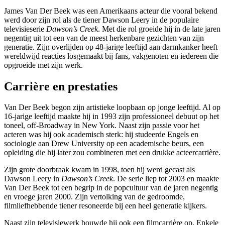
James Van Der Beek was een Amerikaans acteur die vooral bekend
werd door zijn rol als de tiener Dawson Leery in de populaire
televisieserie
Dawson’s Creek
. Met die rol groeide hij in de late jaren
negentig uit tot een van de meest herkenbare gezichten van zijn
generatie. Zijn overlijden op 48-jarige leeftijd aan darmkanker heeft
wereldwijd reacties losgemaakt bij fans, vakgenoten en iedereen die
opgroeide met zijn werk.
Carrière en prestaties
Van Der Beek begon zijn artistieke loopbaan op jonge leeftijd. Al op
16-jarige leeftijd maakte hij in 1993 zijn professioneel debuut op het
toneel, off-Broadway in New York. Naast zijn passie voor het
acteren was hij ook academisch sterk: hij studeerde Engels en
sociologie aan Drew University op een academische beurs, een
opleiding die hij later zou combineren met een drukke acteercarrière.
Zijn grote doorbraak kwam in 1998, toen hij werd gecast als
Dawson Leery in
Dawson’s Creek
. De serie liep tot 2003 en maakte
Van Der Beek tot een begrip in de popcultuur van de jaren negentig
en vroege jaren 2000. Zijn vertolking van de gedroomde,
filmliefhebbende tiener resoneerde bij een heel generatie kijkers.
Naast zijn televisiewerk bouwde hij ook een filmcarrière op. Enkele