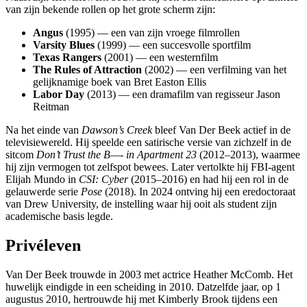
van zijn bekende rollen op het grote scherm zijn:
Angus
(1995) — een van zijn vroege filmrollen
Varsity Blues
(1999) — een succesvolle sportfilm
Texas Rangers
(2001) — een westernfilm
The Rules of Attraction
(2002) — een verfilming van het
gelijknamige boek van Bret Easton Ellis
Labor Day
(2013) — een dramafilm van regisseur Jason
Reitman
Na het einde van
Dawson’s Creek
bleef Van Der Beek actief in de
televisiewereld. Hij speelde een satirische versie van zichzelf in de
sitcom
Don’t Trust the B—- in Apartment 23
(2012–2013), waarmee
hij zijn vermogen tot zelfspot bewees. Later vertolkte hij FBI-agent
Elijah Mundo in
CSI: Cyber
(2015–2016) en had hij een rol in de
gelauwerde serie
Pose
(2018). In 2024 ontving hij een eredoctoraat
van Drew University, de instelling waar hij ooit als student zijn
academische basis legde.
Privéleven
Van Der Beek trouwde in 2003 met actrice Heather McComb. Het
huwelijk eindigde in een scheiding in 2010. Datzelfde jaar, op 1
augustus 2010, hertrouwde hij met Kimberly Brook tijdens een