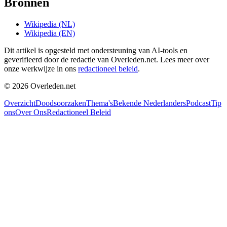
Bronnen
Wikipedia (NL)
Wikipedia (EN)
Dit artikel is opgesteld met ondersteuning van AI-tools en
geverifieerd door de redactie van Overleden.net. Lees meer over
onze werkwijze in ons
redactioneel beleid
.
©
2026
Overleden.net
Overzicht
Doodsoorzaken
Thema's
Bekende Nederlanders
Podcast
Tip
ons
Over Ons
Redactioneel Beleid