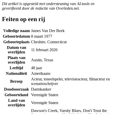
Dit artikel is opgesteld met ondersteuning van AI-tools en
geverifieerd door de redactie van Overleden.net.
Feiten op een rij
Volledige naam
James Van Der Beek
Geboortedatum
8 maart 1977
Geboorteplaats
Cheshire, Connecticut
Datum van
11 februari 2026
overlijden
Plaats van
Austin, Texas
overlijden
Leeftijd
48 jaar
Nationaliteit
Amerikaans
Acteur, toneelspeler, televisieacteur, filmacteur en
Beroep
scenarioschrijver
Doodsoorzaak
Darmkanker
Geboorteland
Verenigde Staten
Land van
Verenigde Staten
overlijden
Dawson's Creek, Varsity Blues, Don't Trust the