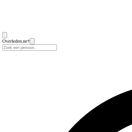
Overleden
.ne
†