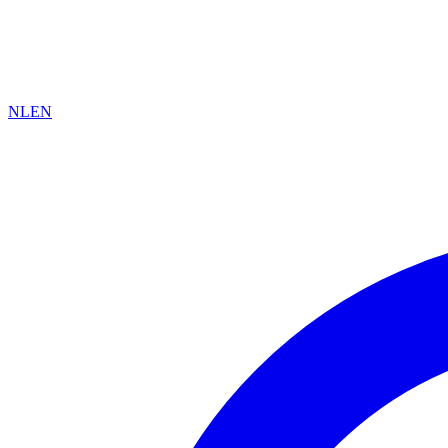
NL
EN