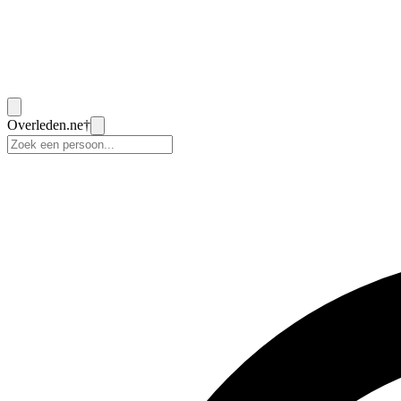
Overleden
.ne
†