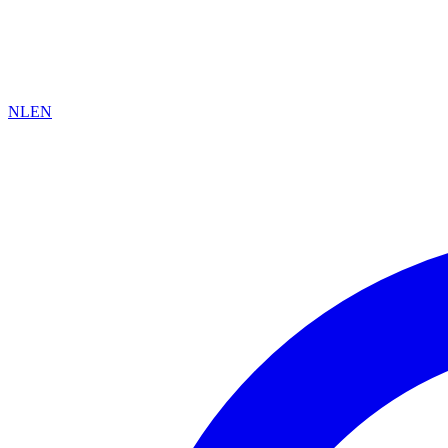
NL
EN