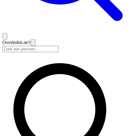
Overleden
.ne
†