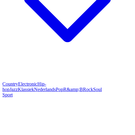
Country
Electronic
Hip-
hop
Jazz
Klassiek
Nederlands
Pop
R&amp;B
Rock
Soul
Sport