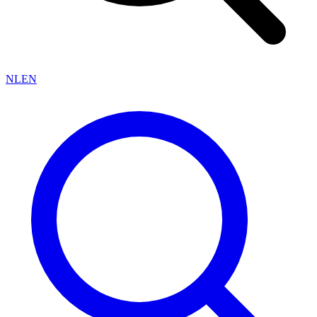
NL
EN