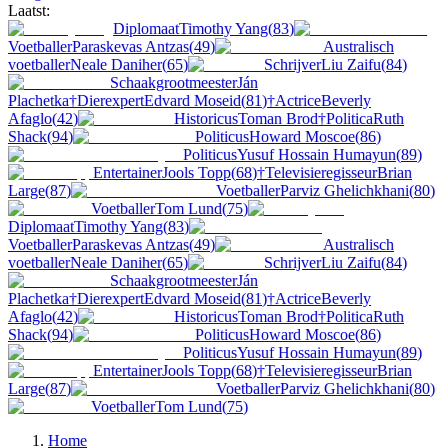
Laatst:
Diplomaat
Timothy Yang
(
83
)
Voetballer
Paraskevas Antzas
(
49
)
Australisch
voetballer
Neale Daniher
(
65
)
Schrijver
Liu Zaifu
(
84
)
Schaakgrootmeester
Ján
Plachetka
†
Dierexpert
Edvard Moseid
(
81
)
†
Actrice
Beverly
Afaglo
(
42
)
Historicus
Toman Brod
†
Politica
Ruth
Shack
(
94
)
Politicus
Howard Moscoe
(
86
)
Politicus
Yusuf Hossain Humayun
(
89
)
Entertainer
Jools Topp
(
68
)
†
Televisieregisseur
Brian
Large
(
87
)
Voetballer
Parviz Ghelichkhani
(
80
)
Voetballer
Tom Lund
(
75
)
Diplomaat
Timothy Yang
(
83
)
Voetballer
Paraskevas Antzas
(
49
)
Australisch
voetballer
Neale Daniher
(
65
)
Schrijver
Liu Zaifu
(
84
)
Schaakgrootmeester
Ján
Plachetka
†
Dierexpert
Edvard Moseid
(
81
)
†
Actrice
Beverly
Afaglo
(
42
)
Historicus
Toman Brod
†
Politica
Ruth
Shack
(
94
)
Politicus
Howard Moscoe
(
86
)
Politicus
Yusuf Hossain Humayun
(
89
)
Entertainer
Jools Topp
(
68
)
†
Televisieregisseur
Brian
Large
(
87
)
Voetballer
Parviz Ghelichkhani
(
80
)
Voetballer
Tom Lund
(
75
)
Home