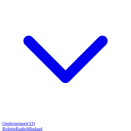
Ondernemers
(
33
)
Religie
Radio
Misdaad