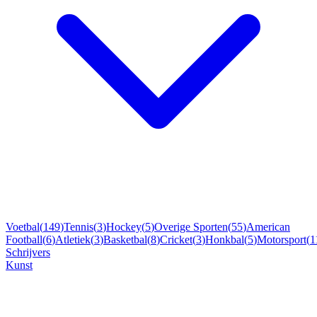
Voetbal
(
149
)
Tennis
(
3
)
Hockey
(
5
)
Overige Sporten
(
55
)
American
Football
(
6
)
Atletiek
(
3
)
Basketbal
(
8
)
Cricket
(
3
)
Honkbal
(
5
)
Motorsport
(
1
Schrijvers
Kunst