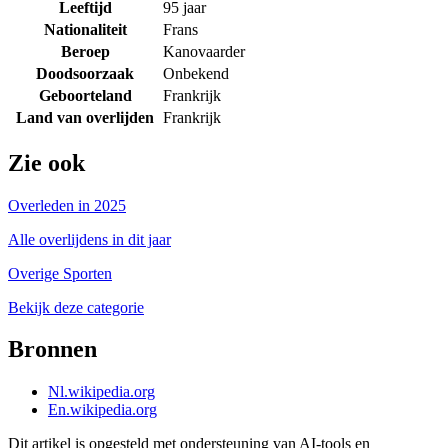
Leeftijd
95 jaar
Nationaliteit
Frans
Beroep
Kanovaarder
Doodsoorzaak
Onbekend
Geboorteland
Frankrijk
Land van overlijden
Frankrijk
Zie ook
Overleden in 2025
Alle overlijdens in dit jaar
Overige Sporten
Bekijk deze categorie
Bronnen
Nl.wikipedia.org
En.wikipedia.org
Dit artikel is opgesteld met ondersteuning van AI-tools en