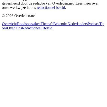
geverifieerd door de redactie van Overleden.net. Lees meer over
onze werkwijze in ons
redactioneel beleid
.
©
2026
Overleden.net
Overzicht
Doodsoorzaken
Thema's
Bekende Nederlanders
Podcast
Tip
ons
Over Ons
Redactioneel Beleid