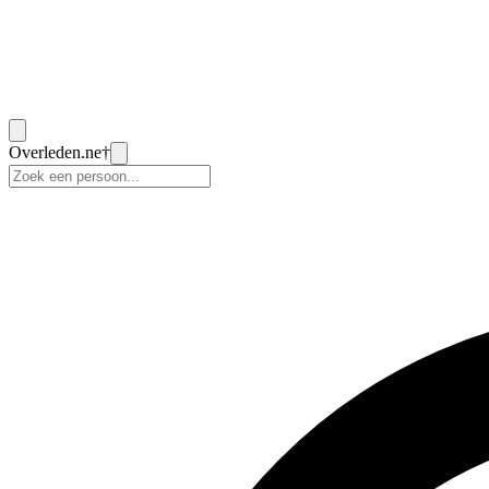
Overleden
.ne
†