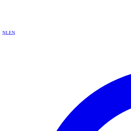
NL
EN