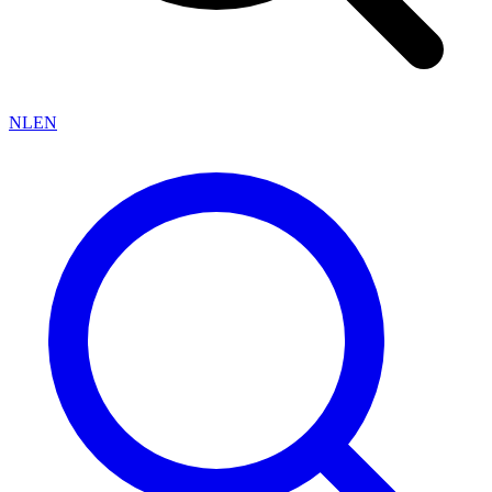
NL
EN