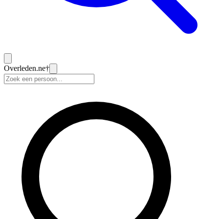
Overleden
.ne
†