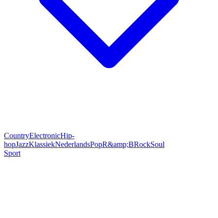
Country
Electronic
Hip-
hop
Jazz
Klassiek
Nederlands
Pop
R&amp;B
Rock
Soul
Sport