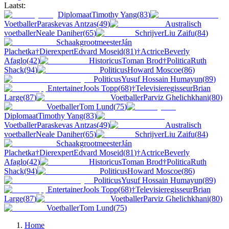
Laatst:
Diplomaat
Timothy Yang
(
83
)
Voetballer
Paraskevas Antzas
(
49
)
Australisch
voetballer
Neale Daniher
(
65
)
Schrijver
Liu Zaifu
(
84
)
Schaakgrootmeester
Ján
Plachetka
†
Dierexpert
Edvard Moseid
(
81
)
†
Actrice
Beverly
Afaglo
(
42
)
Historicus
Toman Brod
†
Politica
Ruth
Shack
(
94
)
Politicus
Howard Moscoe
(
86
)
Politicus
Yusuf Hossain Humayun
(
89
)
Entertainer
Jools Topp
(
68
)
†
Televisieregisseur
Brian
Large
(
87
)
Voetballer
Parviz Ghelichkhani
(
80
)
Voetballer
Tom Lund
(
75
)
Diplomaat
Timothy Yang
(
83
)
Voetballer
Paraskevas Antzas
(
49
)
Australisch
voetballer
Neale Daniher
(
65
)
Schrijver
Liu Zaifu
(
84
)
Schaakgrootmeester
Ján
Plachetka
†
Dierexpert
Edvard Moseid
(
81
)
†
Actrice
Beverly
Afaglo
(
42
)
Historicus
Toman Brod
†
Politica
Ruth
Shack
(
94
)
Politicus
Howard Moscoe
(
86
)
Politicus
Yusuf Hossain Humayun
(
89
)
Entertainer
Jools Topp
(
68
)
†
Televisieregisseur
Brian
Large
(
87
)
Voetballer
Parviz Ghelichkhani
(
80
)
Voetballer
Tom Lund
(
75
)
Home