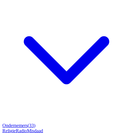
Ondernemers
(
33
)
Religie
Radio
Misdaad