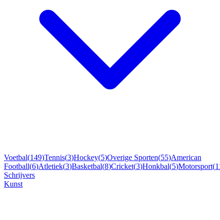
Voetbal
(
149
)
Tennis
(
3
)
Hockey
(
5
)
Overige Sporten
(
55
)
American
Football
(
6
)
Atletiek
(
3
)
Basketbal
(
8
)
Cricket
(
3
)
Honkbal
(
5
)
Motorsport
(
1
Schrijvers
Kunst