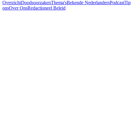
Overzicht
Doodsoorzaken
Thema's
Bekende Nederlanders
Podcast
Tip
ons
Over Ons
Redactioneel Beleid