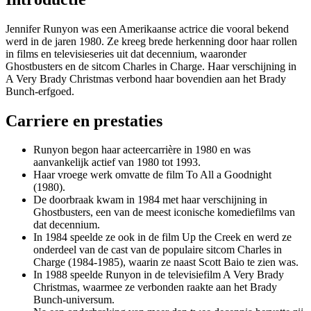
Jennifer Runyon was een Amerikaanse actrice die vooral bekend
werd in de jaren 1980. Ze kreeg brede herkenning door haar rollen
in films en televisieseries uit dat decennium, waaronder
Ghostbusters en de sitcom Charles in Charge. Haar verschijning in
A Very Brady Christmas verbond haar bovendien aan het Brady
Bunch-erfgoed.
Carriere en prestaties
Runyon begon haar acteercarrière in 1980 en was
aanvankelijk actief van 1980 tot 1993.
Haar vroege werk omvatte de film To All a Goodnight
(1980).
De doorbraak kwam in 1984 met haar verschijning in
Ghostbusters, een van de meest iconische komediefilms van
dat decennium.
In 1984 speelde ze ook in de film Up the Creek en werd ze
onderdeel van de cast van de populaire sitcom Charles in
Charge (1984-1985), waarin ze naast Scott Baio te zien was.
In 1988 speelde Runyon in de televisiefilm A Very Brady
Christmas, waarmee ze verbonden raakte aan het Brady
Bunch-universum.