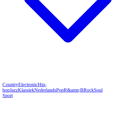
Country
Electronic
Hip-
hop
Jazz
Klassiek
Nederlands
Pop
R&amp;B
Rock
Soul
Sport