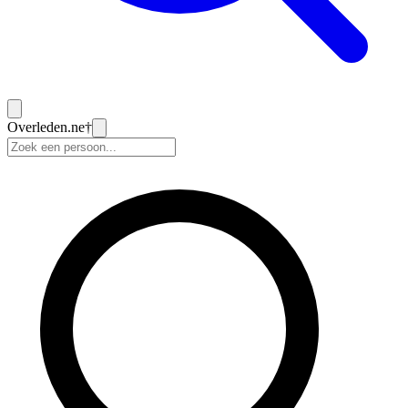
Overleden
.ne
†