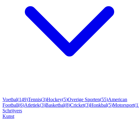
Voetbal
(
149
)
Tennis
(
3
)
Hockey
(
5
)
Overige Sporten
(
55
)
American
Football
(
6
)
Atletiek
(
3
)
Basketbal
(
8
)
Cricket
(
3
)
Honkbal
(
5
)
Motorsport
(
1
Schrijvers
Kunst