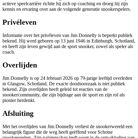
actieve speelcarrière richtte hij zich op coaching en droeg hij zijn
kennis en ervaring over aan de volgende generatie snookerspelers.
Privéleven
Informatie over het privéleven van Jim Donnelly is beperkt publiek
bekend. Hij werd geboren op 13 juni 1946 in Edinburgh, Schotland,
en heeft zijn leven gewijd aan de sport snooker, zowel als speler als
coach.
Overlijden
Jim Donnelly is op 24 februari 2026 op 79-jarige leeftijd overleden
in Glasgow, Schotland. De exacte doodsoorzaak is niet publiek
bekend. Zijn overlijden heeft geleid tot reacties van de
snookercommunity, die zijn bijdrage aan de sport en zijn rol als
pionier herdenkt.
Afsluiting
Met het overlijden van Jim Donnelly verliest de snookerwereld een
belangrijk figuur die de weg heeft geëffend voor Schotse
snookerspelers. Zijn nalatenschap leeft voort in de ontwikkeling van