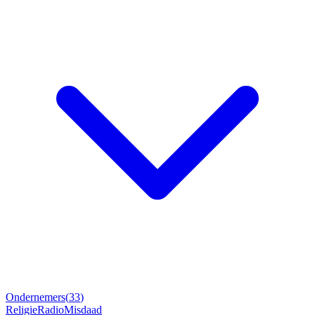
Ondernemers
(
33
)
Religie
Radio
Misdaad