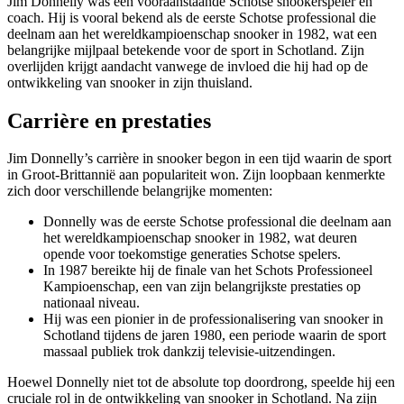
Jim Donnelly was een vooraanstaande Schotse snookerspeler en
coach. Hij is vooral bekend als de eerste Schotse professional die
deelnam aan het wereldkampioenschap snooker in 1982, wat een
belangrijke mijlpaal betekende voor de sport in Schotland. Zijn
overlijden krijgt aandacht vanwege de invloed die hij had op de
ontwikkeling van snooker in zijn thuisland.
Carrière en prestaties
Jim Donnelly’s carrière in snooker begon in een tijd waarin de sport
in Groot-Brittannië aan populariteit won. Zijn loopbaan kenmerkte
zich door verschillende belangrijke momenten:
Donnelly was de eerste Schotse professional die deelnam aan
het wereldkampioenschap snooker in 1982, wat deuren
opende voor toekomstige generaties Schotse spelers.
In 1987 bereikte hij de finale van het Schots Professioneel
Kampioenschap, een van zijn belangrijkste prestaties op
nationaal niveau.
Hij was een pionier in de professionalisering van snooker in
Schotland tijdens de jaren 1980, een periode waarin de sport
massaal publiek trok dankzij televisie-uitzendingen.
Hoewel Donnelly niet tot de absolute top doordrong, speelde hij een
cruciale rol in de ontwikkeling van snooker in Schotland. Na zijn