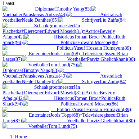
Laatst:
Diplomaat
Timothy Yang
(
83
)
Voetballer
Paraskevas Antzas
(
49
)
Australisch
voetballer
Neale Daniher
(
65
)
Schrijver
Liu Zaifu
(
84
)
Schaakgrootmeester
Ján
Plachetka
†
Dierexpert
Edvard Moseid
(
81
)
†
Actrice
Beverly
Afaglo
(
42
)
Historicus
Toman Brod
†
Politica
Ruth
Shack
(
94
)
Politicus
Howard Moscoe
(
86
)
Politicus
Yusuf Hossain Humayun
(
89
)
Entertainer
Jools Topp
(
68
)
†
Televisieregisseur
Brian
Large
(
87
)
Voetballer
Parviz Ghelichkhani
(
80
)
Voetballer
Tom Lund
(
75
)
Diplomaat
Timothy Yang
(
83
)
Voetballer
Paraskevas Antzas
(
49
)
Australisch
voetballer
Neale Daniher
(
65
)
Schrijver
Liu Zaifu
(
84
)
Schaakgrootmeester
Ján
Plachetka
†
Dierexpert
Edvard Moseid
(
81
)
†
Actrice
Beverly
Afaglo
(
42
)
Historicus
Toman Brod
†
Politica
Ruth
Shack
(
94
)
Politicus
Howard Moscoe
(
86
)
Politicus
Yusuf Hossain Humayun
(
89
)
Entertainer
Jools Topp
(
68
)
†
Televisieregisseur
Brian
Large
(
87
)
Voetballer
Parviz Ghelichkhani
(
80
)
Voetballer
Tom Lund
(
75
)
Home