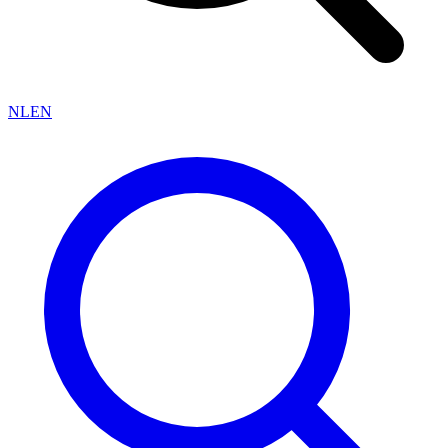
NL
EN