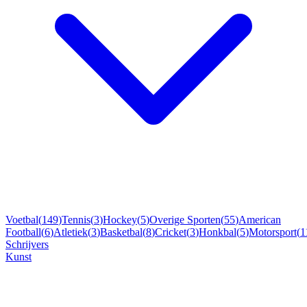
Voetbal
(
149
)
Tennis
(
3
)
Hockey
(
5
)
Overige Sporten
(
55
)
American
Football
(
6
)
Atletiek
(
3
)
Basketbal
(
8
)
Cricket
(
3
)
Honkbal
(
5
)
Motorsport
(
1
Schrijvers
Kunst