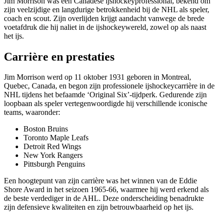
Jim Morrison was een Canadese ijshockeyprofessional, bekend om
zijn veelzijdige en langdurige betrokkenheid bij de NHL als speler,
coach en scout. Zijn overlijden krijgt aandacht vanwege de brede
voetafdruk die hij naliet in de ijshockeywereld, zowel op als naast
het ijs.
Carrière en prestaties
Jim Morrison werd op 11 oktober 1931 geboren in Montreal,
Quebec, Canada, en begon zijn professionele ijshockeycarrière in de
NHL tijdens het befaamde ‘Original Six’-tijdperk. Gedurende zijn
loopbaan als speler vertegenwoordigde hij verschillende iconische
teams, waaronder:
Boston Bruins
Toronto Maple Leafs
Detroit Red Wings
New York Rangers
Pittsburgh Penguins
Een hoogtepunt van zijn carrière was het winnen van de Eddie
Shore Award in het seizoen 1965-66, waarmee hij werd erkend als
de beste verdediger in de AHL. Deze onderscheiding benadrukte
zijn defensieve kwaliteiten en zijn betrouwbaarheid op het ijs.