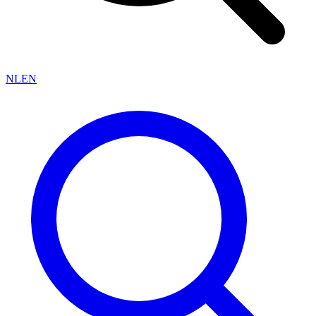
NL
EN