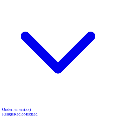
Ondernemers
(
33
)
Religie
Radio
Misdaad