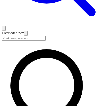
Overleden
.ne
†