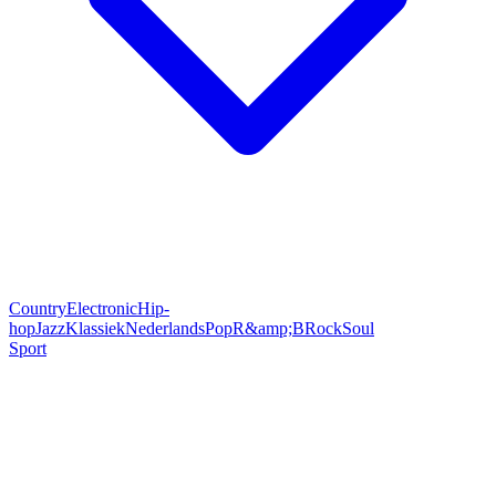
Country
Electronic
Hip-
hop
Jazz
Klassiek
Nederlands
Pop
R&amp;B
Rock
Soul
Sport