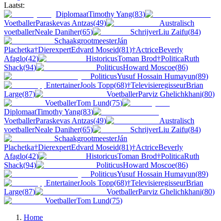
Laatst:
Diplomaat
Timothy Yang
(
83
)
Voetballer
Paraskevas Antzas
(
49
)
Australisch
voetballer
Neale Daniher
(
65
)
Schrijver
Liu Zaifu
(
84
)
Schaakgrootmeester
Ján
Plachetka
†
Dierexpert
Edvard Moseid
(
81
)
†
Actrice
Beverly
Afaglo
(
42
)
Historicus
Toman Brod
†
Politica
Ruth
Shack
(
94
)
Politicus
Howard Moscoe
(
86
)
Politicus
Yusuf Hossain Humayun
(
89
)
Entertainer
Jools Topp
(
68
)
†
Televisieregisseur
Brian
Large
(
87
)
Voetballer
Parviz Ghelichkhani
(
80
)
Voetballer
Tom Lund
(
75
)
Diplomaat
Timothy Yang
(
83
)
Voetballer
Paraskevas Antzas
(
49
)
Australisch
voetballer
Neale Daniher
(
65
)
Schrijver
Liu Zaifu
(
84
)
Schaakgrootmeester
Ján
Plachetka
†
Dierexpert
Edvard Moseid
(
81
)
†
Actrice
Beverly
Afaglo
(
42
)
Historicus
Toman Brod
†
Politica
Ruth
Shack
(
94
)
Politicus
Howard Moscoe
(
86
)
Politicus
Yusuf Hossain Humayun
(
89
)
Entertainer
Jools Topp
(
68
)
†
Televisieregisseur
Brian
Large
(
87
)
Voetballer
Parviz Ghelichkhani
(
80
)
Voetballer
Tom Lund
(
75
)
Home