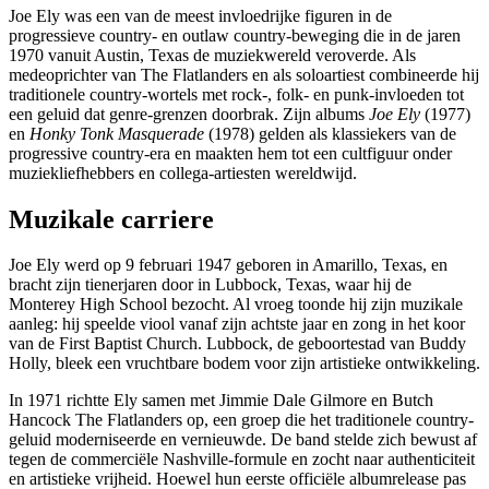
Joe Ely was een van de meest invloedrijke figuren in de
progressieve country- en outlaw country-beweging die in de jaren
1970 vanuit Austin, Texas de muziekwereld veroverde. Als
medeoprichter van The Flatlanders en als soloartiest combineerde hij
traditionele country-wortels met rock-, folk- en punk-invloeden tot
een geluid dat genre-grenzen doorbrak. Zijn albums
Joe Ely
(1977)
en
Honky Tonk Masquerade
(1978) gelden als klassiekers van de
progressive country-era en maakten hem tot een cultfiguur onder
muziekliefhebbers en collega-artiesten wereldwijd.
Muzikale carriere
Joe Ely werd op 9 februari 1947 geboren in Amarillo, Texas, en
bracht zijn tienerjaren door in Lubbock, Texas, waar hij de
Monterey High School bezocht. Al vroeg toonde hij zijn muzikale
aanleg: hij speelde viool vanaf zijn achtste jaar en zong in het koor
van de First Baptist Church. Lubbock, de geboortestad van Buddy
Holly, bleek een vruchtbare bodem voor zijn artistieke ontwikkeling.
In 1971 richtte Ely samen met Jimmie Dale Gilmore en Butch
Hancock The Flatlanders op, een groep die het traditionele country-
geluid moderniseerde en vernieuwde. De band stelde zich bewust af
tegen de commerciële Nashville-formule en zocht naar authenticiteit
en artistieke vrijheid. Hoewel hun eerste officiële albumrelease pas