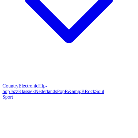
Country
Electronic
Hip-
hop
Jazz
Klassiek
Nederlands
Pop
R&amp;B
Rock
Soul
Sport