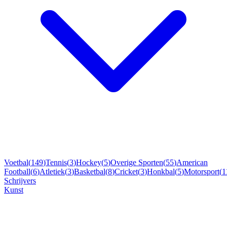
Voetbal
(
149
)
Tennis
(
3
)
Hockey
(
5
)
Overige Sporten
(
55
)
American
Football
(
6
)
Atletiek
(
3
)
Basketbal
(
8
)
Cricket
(
3
)
Honkbal
(
5
)
Motorsport
(
1
Schrijvers
Kunst