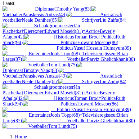
Laatst:
Diplomaat
Timothy Yang
(
83
)
Voetballer
Paraskevas Antzas
(
49
)
Australisch
voetballer
Neale Daniher
(
65
)
Schrijver
Liu Zaifu
(
84
)
Schaakgrootmeester
Ján
Plachetka
†
Dierexpert
Edvard Moseid
(
81
)
†
Actrice
Beverly
Afaglo
(
42
)
Historicus
Toman Brod
†
Politica
Ruth
Shack
(
94
)
Politicus
Howard Moscoe
(
86
)
Politicus
Yusuf Hossain Humayun
(
89
)
Entertainer
Jools Topp
(
68
)
†
Televisieregisseur
Brian
Large
(
87
)
Voetballer
Parviz Ghelichkhani
(
80
)
Voetballer
Tom Lund
(
75
)
Diplomaat
Timothy Yang
(
83
)
Voetballer
Paraskevas Antzas
(
49
)
Australisch
voetballer
Neale Daniher
(
65
)
Schrijver
Liu Zaifu
(
84
)
Schaakgrootmeester
Ján
Plachetka
†
Dierexpert
Edvard Moseid
(
81
)
†
Actrice
Beverly
Afaglo
(
42
)
Historicus
Toman Brod
†
Politica
Ruth
Shack
(
94
)
Politicus
Howard Moscoe
(
86
)
Politicus
Yusuf Hossain Humayun
(
89
)
Entertainer
Jools Topp
(
68
)
†
Televisieregisseur
Brian
Large
(
87
)
Voetballer
Parviz Ghelichkhani
(
80
)
Voetballer
Tom Lund
(
75
)
Home