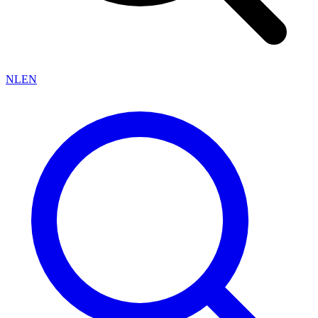
NL
EN