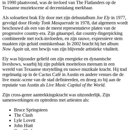
in 1990 plaatsvond, was de invloed van The Flatlanders op de
Texaanse muziekscene al decennialang merkbaar.
Als soloartiest brak Ely door met zijn debuutalbum
Joe Ely
in 1977,
gevolgd door
Honky Tonk Masquerade
in 1978, dat algemeen wordt
beschouwd als een van de meest representatieve platen van de
progressive country-era. Zijn gitaarspel, dat country-fingerpicking
combineerde met rock-invloeden, en zijn rauwe, expressieve stem
maakten zijn geluid onmiskenbaar. In 2002 bracht hij het album
Now Again
uit, een bewijs van zijn blijvende artistieke vitaliteit.
Ely was bijzonder geliefd om zijn energieke en dynamische
liveshows, waarbij hij zijn publiek moeiteloos meenam in een
wereld van Texaanse storytelling en rauwe muzikale kracht. Hij trad
regelmatig op in de Cactus Café in Austin en andere venues die de
live music-scene van de stad definieerden, en droeg zo bij aan de
reputatie van Austin als
Live Music Capital of the World
.
Zijn cross-genre aantrekkingskracht was uitzonderlijk. Zijn
samenwerkingen en optredens met artiesten als:
Bruce Springsteen
The Clash
Lyle Lovett
John Hiatt