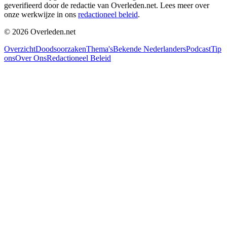
geverifieerd door de redactie van Overleden.net. Lees meer over
onze werkwijze in ons
redactioneel beleid
.
©
2026
Overleden.net
Overzicht
Doodsoorzaken
Thema's
Bekende Nederlanders
Podcast
Tip
ons
Over Ons
Redactioneel Beleid