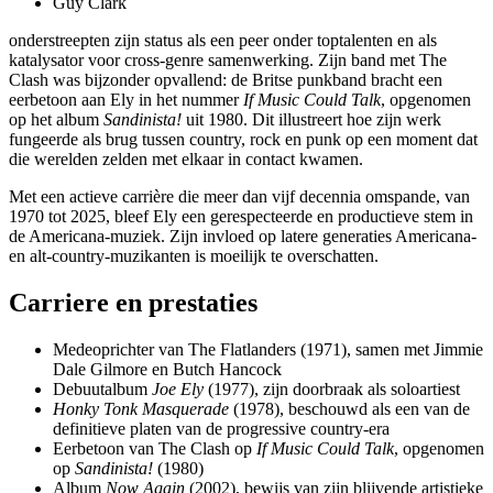
Guy Clark
onderstreepten zijn status als een peer onder toptalenten en als
katalysator voor cross-genre samenwerking. Zijn band met The
Clash was bijzonder opvallend: de Britse punkband bracht een
eerbetoon aan Ely in het nummer
If Music Could Talk
, opgenomen
op het album
Sandinista!
uit 1980. Dit illustreert hoe zijn werk
fungeerde als brug tussen country, rock en punk op een moment dat
die werelden zelden met elkaar in contact kwamen.
Met een actieve carrière die meer dan vijf decennia omspande, van
1970 tot 2025, bleef Ely een gerespecteerde en productieve stem in
de Americana-muziek. Zijn invloed op latere generaties Americana-
en alt-country-muzikanten is moeilijk te overschatten.
Carriere en prestaties
Medeoprichter van The Flatlanders (1971), samen met Jimmie
Dale Gilmore en Butch Hancock
Debuutalbum
Joe Ely
(1977), zijn doorbraak als soloartiest
Honky Tonk Masquerade
(1978), beschouwd als een van de
definitieve platen van de progressive country-era
Eerbetoon van The Clash op
If Music Could Talk
, opgenomen
op
Sandinista!
(1980)
Album
Now Again
(2002), bewijs van zijn blijvende artistieke