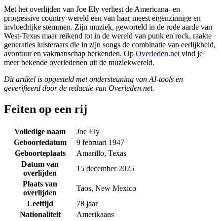
Met het overlijden van Joe Ely verliest de Americana- en
progressive country-wereld een van haar meest eigenzinnige en
invloedrijke stemmen. Zijn muziek, geworteld in de rode aarde van
West-Texas maar reikend tot in de wereld van punk en rock, raakte
generaties luisteraars die in zijn songs de combinatie van eerlijkheid,
avontuur en vakmanschap herkenden. Op
Overleden.net
vind je
meer bekende overledenen uit de muziekwereld.
Dit artikel is opgesteld met ondersteuning van AI-tools en
geverifieerd door de redactie van Overleden.net.
Feiten op een rij
Volledige naam
Joe Ely
Geboortedatum
9 februari 1947
Geboorteplaats
Amarillo, Texas
Datum van
15 december 2025
overlijden
Plaats van
Taos, New Mexico
overlijden
Leeftijd
78 jaar
Nationaliteit
Amerikaans