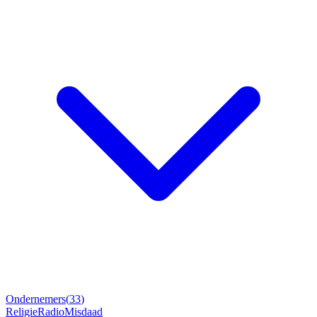
Ondernemers
(
33
)
Religie
Radio
Misdaad