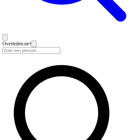
Overleden
.ne
†