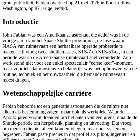
grote publiciteit. Fabian overleed op 21 mei 2026 in Port Ludlow,
Washington, op 87-jarige leeftijd.
Introductie
John Fabian was een Amerikaanse astronaut die actief was in de
vroege jaren van het Space Shuttle-programma, de fase waarin
NASA van ruimtevaart een herhaalbare operatie probeerde te
maken. Hij vloog twee shuttlemissies, STS-7 en STS-51-G, in een
periode waarin de Amerikaanse ruimtevaart snel veranderde. Zijn
werk stond niet voor een enkel spectaculair “eerste keer”-moment,
maar voor iets dat minstens zo belangrijk was: het opbouwen van de
routine, techniek en betrouwbaarheid die bemande ruimtevaart
moest dragen.
Wetenschappelijke carrière
Fabian behoorde tot een generatie astronauten die de ruimte niet
alleen als bestemming zagen, maar ook als werkplek. Waar de
Apollo-jaren vooral draaiden om het halen van een grens, draaide de
Shuttle-periode om hergebruik, planning en uitvoering. Dat vroeg
om mensen die niet alleen konden vliegen, maar ook systemen
begrepen. Fabian paste precies in dat profiel als piloot, ingenieur en
officier van de Amerikaanse luchtmacht.