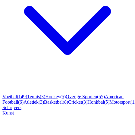
Voetbal
(
149
)
Tennis
(
3
)
Hockey
(
5
)
Overige Sporten
(
55
)
American
Football
(
6
)
Atletiek
(
3
)
Basketbal
(
8
)
Cricket
(
3
)
Honkbal
(
5
)
Motorsport
(
1
Schrijvers
Kunst