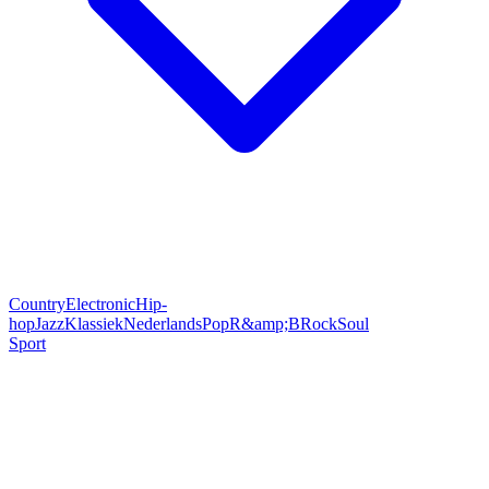
Country
Electronic
Hip-
hop
Jazz
Klassiek
Nederlands
Pop
R&amp;B
Rock
Soul
Sport