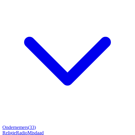
Ondernemers
(
33
)
Religie
Radio
Misdaad