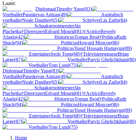
Laatst:
Diplomaat
Timothy Yang
(
83
)
Voetballer
Paraskevas Antzas
(
49
)
Australisch
voetballer
Neale Daniher
(
65
)
Schrijver
Liu Zaifu
(
84
)
Schaakgrootmeester
Ján
Plachetka
†
Dierexpert
Edvard Moseid
(
81
)
†
Actrice
Beverly
Afaglo
(
42
)
Historicus
Toman Brod
†
Politica
Ruth
Shack
(
94
)
Politicus
Howard Moscoe
(
86
)
Politicus
Yusuf Hossain Humayun
(
89
)
Entertainer
Jools Topp
(
68
)
†
Televisieregisseur
Brian
Large
(
87
)
Voetballer
Parviz Ghelichkhani
(
80
)
Voetballer
Tom Lund
(
75
)
Diplomaat
Timothy Yang
(
83
)
Voetballer
Paraskevas Antzas
(
49
)
Australisch
voetballer
Neale Daniher
(
65
)
Schrijver
Liu Zaifu
(
84
)
Schaakgrootmeester
Ján
Plachetka
†
Dierexpert
Edvard Moseid
(
81
)
†
Actrice
Beverly
Afaglo
(
42
)
Historicus
Toman Brod
†
Politica
Ruth
Shack
(
94
)
Politicus
Howard Moscoe
(
86
)
Politicus
Yusuf Hossain Humayun
(
89
)
Entertainer
Jools Topp
(
68
)
†
Televisieregisseur
Brian
Large
(
87
)
Voetballer
Parviz Ghelichkhani
(
80
)
Voetballer
Tom Lund
(
75
)
Home