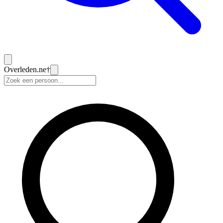
Overleden
.ne
†