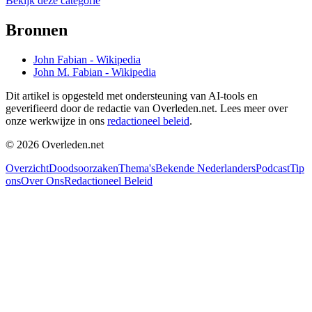
Bekijk deze categorie
Bronnen
John Fabian - Wikipedia
John M. Fabian - Wikipedia
Dit artikel is opgesteld met ondersteuning van AI-tools en
geverifieerd door de redactie van Overleden.net. Lees meer over
onze werkwijze in ons
redactioneel beleid
.
©
2026
Overleden.net
Overzicht
Doodsoorzaken
Thema's
Bekende Nederlanders
Podcast
Tip
ons
Over Ons
Redactioneel Beleid