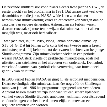
De zevende shuttlemissie vond plaats slechts twee jaar na STS-1, de
eerste vlucht van het programma in 1981. Dat tempo zegt veel over
de ambities van die jaren. NASA wilde laten zien dat een
herbruikbaar ruimtevaartuig vaker en efficiënter kon vliegen dan de
capsules van eerdere generaties. Astronauten als Fabian waren
daarom cruciaal: zij moesten bewijzen dat ruimtevaart niet alleen
mogelijk was, maar ook herhaalbaar.
Twee jaar later, in juni 1985, vloog Fabian opnieuw, ditmaal op
STS-51-G. Dat hij binnen zo’n korte tijd een tweede missie kreeg,
onderstreepte dat hij behoorde tot de ervaren krachten van het jonge
Shuttle-programma. Zijn ruimtevluchten vielen in een periode
waarin NASA sterk inzette op praktische missiedoelen, zoals het
uitzetten van satellieten en het uitvoeren van onderzoek. De nadruk
verschoof daarmee van symbolische verovering naar functioneel
gebruik van de ruimte.
In 1985 verliet Fabian NASA en ging hij als astronaut met pensioen.
Daarmee eindigde zijn ruimtevaartcarrière nog vóór de Challenger-
ramp van januari 1986 het programma ingrijpend zou veranderen.
Achteraf bezien maakt dat zijn loopbaan tot een scherp tijdsbeeld
van het vroege Shuttle-tijdperk: ambitieus, technisch vooruitstrevend
en doordrongen van het idee dat menselijke ruimtevaart een
reguliere activiteit kon worden.