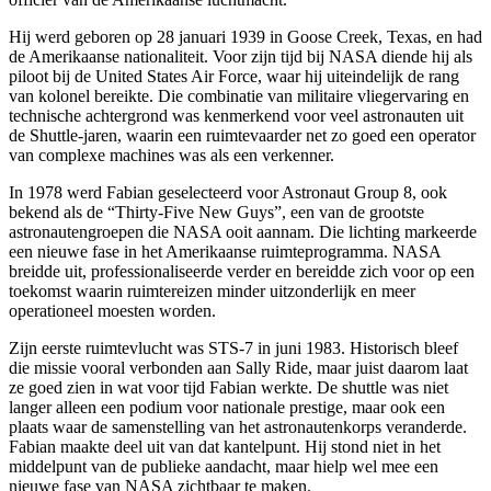
Hij werd geboren op 28 januari 1939 in Goose Creek, Texas, en had
de Amerikaanse nationaliteit. Voor zijn tijd bij NASA diende hij als
piloot bij de United States Air Force, waar hij uiteindelijk de rang
van kolonel bereikte. Die combinatie van militaire vliegervaring en
technische achtergrond was kenmerkend voor veel astronauten uit
de Shuttle-jaren, waarin een ruimtevaarder net zo goed een operator
van complexe machines was als een verkenner.
In 1978 werd Fabian geselecteerd voor Astronaut Group 8, ook
bekend als de “Thirty-Five New Guys”, een van de grootste
astronautengroepen die NASA ooit aannam. Die lichting markeerde
een nieuwe fase in het Amerikaanse ruimteprogramma. NASA
breidde uit, professionaliseerde verder en bereidde zich voor op een
toekomst waarin ruimtereizen minder uitzonderlijk en meer
operationeel moesten worden.
Zijn eerste ruimtevlucht was STS-7 in juni 1983. Historisch bleef
die missie vooral verbonden aan Sally Ride, maar juist daarom laat
ze goed zien in wat voor tijd Fabian werkte. De shuttle was niet
langer alleen een podium voor nationale prestige, maar ook een
plaats waar de samenstelling van het astronautenkorps veranderde.
Fabian maakte deel uit van dat kantelpunt. Hij stond niet in het
middelpunt van de publieke aandacht, maar hielp wel mee een
nieuwe fase van NASA zichtbaar te maken.