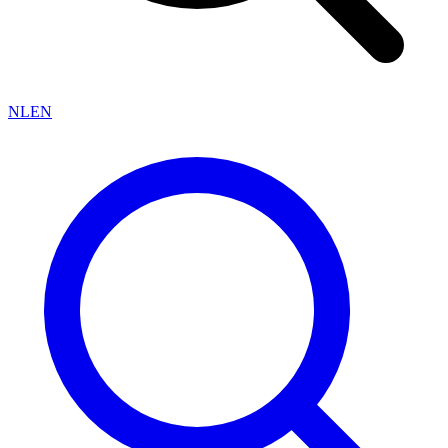
NL
EN