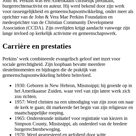
John M. Perkins was een Amerikaans christelijk predikant,
burgerrechtenactivist en auteur. Hij werd bekend door zijn werk
voor rassengelijkheid en gemeenschapsontwikkeling, onder meer als
oprichter van de John & Vera Mae Perkins Foundation en
medeoprichter van de Christian Community Development
Association (CCDA). Zijn overlijden krijgt aandacht vanwege zijn
lange invloed op kerkelijk activisme en gemeenschapswerk.
Carrière en prestaties
Perkins’ werk combineerde evangelisch geloof met inzet voor
sociale gerechtigheid. Zijn loopbaan bevatte meerdere
sleutelmomenten en bijdragen die de praktijk van
gemeenschapsontwikkeling hebben beïnvloed.
1930: Geboren in New Hebron, Mississippi; hij groeide op in
het Amerikaanse Zuiden, waar veel van zijn latere werk zich
zou richten.
1957: Werd christen na een uitnodiging van zijn zoon om naar
de kerk te gaan; dit markeerde het begin van zijn religieuze en
maatschappelijke roeping.
1965: Ondersteunde initiatief voor registratie van kiezers in
Simpson County, Mississippi, als onderdeel van de bredere
burgerrechtenbeweging.
1970: Werd gearresteerd en gefolterd door witte