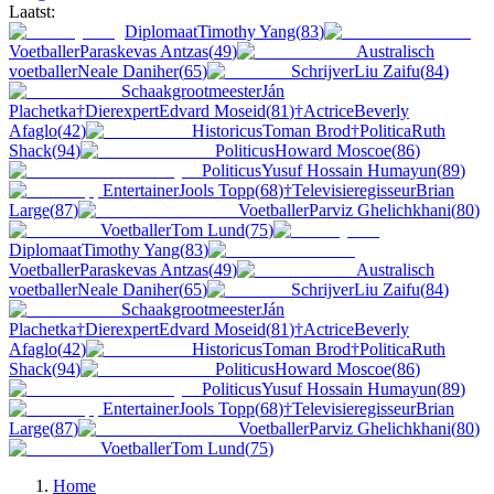
Laatst:
Diplomaat
Timothy Yang
(
83
)
Voetballer
Paraskevas Antzas
(
49
)
Australisch
voetballer
Neale Daniher
(
65
)
Schrijver
Liu Zaifu
(
84
)
Schaakgrootmeester
Ján
Plachetka
†
Dierexpert
Edvard Moseid
(
81
)
†
Actrice
Beverly
Afaglo
(
42
)
Historicus
Toman Brod
†
Politica
Ruth
Shack
(
94
)
Politicus
Howard Moscoe
(
86
)
Politicus
Yusuf Hossain Humayun
(
89
)
Entertainer
Jools Topp
(
68
)
†
Televisieregisseur
Brian
Large
(
87
)
Voetballer
Parviz Ghelichkhani
(
80
)
Voetballer
Tom Lund
(
75
)
Diplomaat
Timothy Yang
(
83
)
Voetballer
Paraskevas Antzas
(
49
)
Australisch
voetballer
Neale Daniher
(
65
)
Schrijver
Liu Zaifu
(
84
)
Schaakgrootmeester
Ján
Plachetka
†
Dierexpert
Edvard Moseid
(
81
)
†
Actrice
Beverly
Afaglo
(
42
)
Historicus
Toman Brod
†
Politica
Ruth
Shack
(
94
)
Politicus
Howard Moscoe
(
86
)
Politicus
Yusuf Hossain Humayun
(
89
)
Entertainer
Jools Topp
(
68
)
†
Televisieregisseur
Brian
Large
(
87
)
Voetballer
Parviz Ghelichkhani
(
80
)
Voetballer
Tom Lund
(
75
)
Home