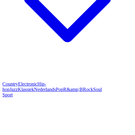
Country
Electronic
Hip-
hop
Jazz
Klassiek
Nederlands
Pop
R&amp;B
Rock
Soul
Sport