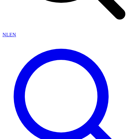
NL
EN