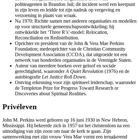
politieagenten in Brandon Jail; dit incident werd een keerpunt
in zijn leven en leidde tot zijn nadruk op vergeving en
verzoening in plaats van wraak.
Na 1970: Richtte samen met anderen organisaties en modellen
op voor structurele gemeenschapsontwikkeling; hij
ontwikkelde het ‘Three R’s’-model: Relocation,
Reconciliation en Redistribution.
Oprichter en president van de John & Vera Mae Perkins
Foundation; medeoprichter van de Christian Community
Development Association (CCDA), dat uitgroeide tot een
netwerk van honderden organisaties in de Verenigde Staten.
Auteur van meerdere boeken over geloof en sociale
gerechtigheid, waaronder
A Quiet Revolution
(1976) en de
autobiografie
Let Justice Roll Down
.
Ontving erkenning voor zijn spiritueel leiderschap, waaronder
de Templeton Prize for Progress Toward Research or
Discoveries about Spiritual Realities.
Privéleven
John M. Perkins werd geboren op 16 juni 1930 in New Hebron,
Mississippi. Hij bekeerde zich in 1957 tot het christendom na een
uitnodiging van zijn zoon om naar de kerk te gaan. Zijn
samenwerking met zijn vrouw Vera Mae vormt een terugkerend