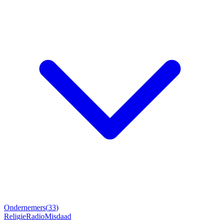
Ondernemers
(
33
)
Religie
Radio
Misdaad