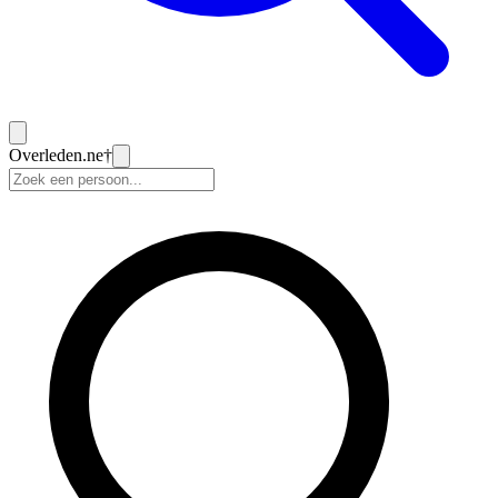
Overleden
.ne
†