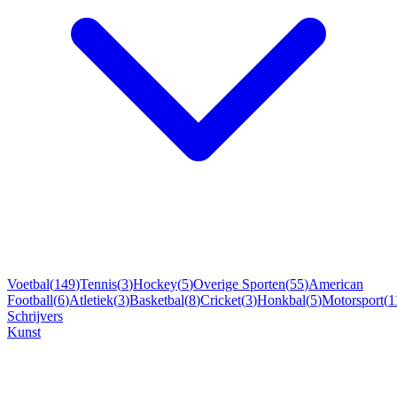
Voetbal
(
149
)
Tennis
(
3
)
Hockey
(
5
)
Overige Sporten
(
55
)
American
Football
(
6
)
Atletiek
(
3
)
Basketbal
(
8
)
Cricket
(
3
)
Honkbal
(
5
)
Motorsport
(
1
Schrijvers
Kunst