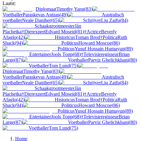
Laatst:
Diplomaat
Timothy Yang
(
83
)
Voetballer
Paraskevas Antzas
(
49
)
Australisch
voetballer
Neale Daniher
(
65
)
Schrijver
Liu Zaifu
(
84
)
Schaakgrootmeester
Ján
Plachetka
†
Dierexpert
Edvard Moseid
(
81
)
†
Actrice
Beverly
Afaglo
(
42
)
Historicus
Toman Brod
†
Politica
Ruth
Shack
(
94
)
Politicus
Howard Moscoe
(
86
)
Politicus
Yusuf Hossain Humayun
(
89
)
Entertainer
Jools Topp
(
68
)
†
Televisieregisseur
Brian
Large
(
87
)
Voetballer
Parviz Ghelichkhani
(
80
)
Voetballer
Tom Lund
(
75
)
Diplomaat
Timothy Yang
(
83
)
Voetballer
Paraskevas Antzas
(
49
)
Australisch
voetballer
Neale Daniher
(
65
)
Schrijver
Liu Zaifu
(
84
)
Schaakgrootmeester
Ján
Plachetka
†
Dierexpert
Edvard Moseid
(
81
)
†
Actrice
Beverly
Afaglo
(
42
)
Historicus
Toman Brod
†
Politica
Ruth
Shack
(
94
)
Politicus
Howard Moscoe
(
86
)
Politicus
Yusuf Hossain Humayun
(
89
)
Entertainer
Jools Topp
(
68
)
†
Televisieregisseur
Brian
Large
(
87
)
Voetballer
Parviz Ghelichkhani
(
80
)
Voetballer
Tom Lund
(
75
)
Home