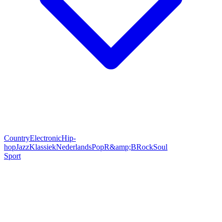
Country
Electronic
Hip-
hop
Jazz
Klassiek
Nederlands
Pop
R&amp;B
Rock
Soul
Sport