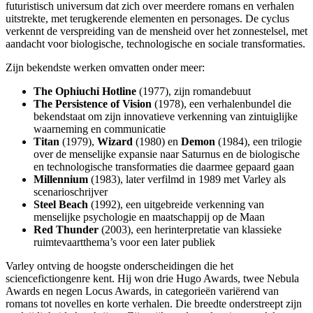
futuristisch universum dat zich over meerdere romans en verhalen
uitstrekte, met terugkerende elementen en personages. De cyclus
verkennt de verspreiding van de mensheid over het zonnestelsel, met
aandacht voor biologische, technologische en sociale transformaties.
Zijn bekendste werken omvatten onder meer:
The Ophiuchi Hotline
(1977), zijn romandebuut
The Persistence of Vision
(1978), een verhalenbundel die
bekendstaat om zijn innovatieve verkenning van zintuiglijke
waarneming en communicatie
Titan
(1979),
Wizard
(1980) en
Demon
(1984), een trilogie
over de menselijke expansie naar Saturnus en de biologische
en technologische transformaties die daarmee gepaard gaan
Millennium
(1983), later verfilmd in 1989 met Varley als
scenarioschrijver
Steel Beach
(1992), een uitgebreide verkenning van
menselijke psychologie en maatschappij op de Maan
Red Thunder
(2003), een herinterpretatie van klassieke
ruimtevaartthema’s voor een later publiek
Varley ontving de hoogste onderscheidingen die het
sciencefictiongenre kent. Hij won drie Hugo Awards, twee Nebula
Awards en negen Locus Awards, in categorieën variërend van
romans tot novelles en korte verhalen. Die breedte onderstreept zijn