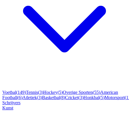
Voetbal
(
149
)
Tennis
(
3
)
Hockey
(
5
)
Overige Sporten
(
55
)
American
Football
(
6
)
Atletiek
(
3
)
Basketbal
(
8
)
Cricket
(
3
)
Honkbal
(
5
)
Motorsport
(
1
Schrijvers
Kunst