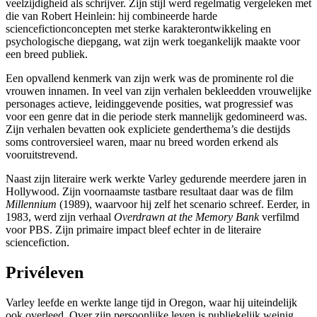
veelzijdigheid als schrijver. Zijn stijl werd regelmatig vergeleken met
die van Robert Heinlein: hij combineerde harde
sciencefictionconcepten met sterke karakterontwikkeling en
psychologische diepgang, wat zijn werk toegankelijk maakte voor
een breed publiek.
Een opvallend kenmerk van zijn werk was de prominente rol die
vrouwen innamen. In veel van zijn verhalen bekleedden vrouwelijke
personages actieve, leidinggevende posities, wat progressief was
voor een genre dat in die periode sterk mannelijk gedomineerd was.
Zijn verhalen bevatten ook expliciete genderthema’s die destijds
soms controversieel waren, maar nu breed worden erkend als
vooruitstrevend.
Naast zijn literaire werk werkte Varley gedurende meerdere jaren in
Hollywood. Zijn voornaamste tastbare resultaat daar was de film
Millennium
(1989), waarvoor hij zelf het scenario schreef. Eerder, in
1983, werd zijn verhaal
Overdrawn at the Memory Bank
verfilmd
voor PBS. Zijn primaire impact bleef echter in de literaire
sciencefiction.
Privéleven
Varley leefde en werkte lange tijd in Oregon, waar hij uiteindelijk
ook overleed. Over zijn persoonlijke leven is publiekelijk weinig