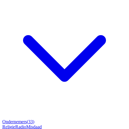
Ondernemers
(
33
)
Religie
Radio
Misdaad