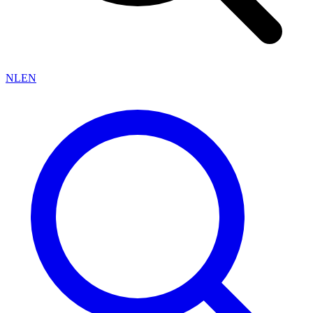
NL
EN