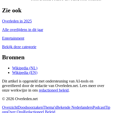
Zie ook
Overleden in 2025
Alle overlijdens in dit jaar
Entertainment
Bekijk deze categorie
Bronnen
Wikipedia (NL)
Wikipedia (EN)
Dit artikel is opgesteld met ondersteuning van AI-tools en
geverifieerd door de redactie van Overleden.net. Lees meer over
onze werkwijze in ons
redactioneel beleid
.
©
2026
Overleden.net
Overzicht
Doodsoorzaken
Thema's
Bekende Nederlanders
Podcast
Tip
ons
Over Ons
Redactioneel Beleid