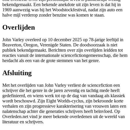
bekendgemaakt. Een bekende anekdote uit zijn leven is dat hij in
1969 aanwezig was bij het Woodstockfestival, nadat zijn auto een
halve mijl verderop zonder benzine was komen te staan.
Overlijden
John Varley overleed op 10 december 2025 op 78-jarige leeftijd in
Beaverton, Oregon, Verenigde Staten. De doodsoorzaak is niet
publiek bekendgemaakt. Berichten over zijn overlijden leidden tot
reacties vanuit de internationale sciencefictiongemeenschap, die hem
herdacht als een van de grote stemmen van het genre.
Afsluiting
Met het overlijden van John Varley verliest de sciencefiction een
schrijver die het genre in de jaren zeventig en tachtig mede heeft
gedefinieerd, en wiens werk tot op de dag van vandaag als klassiek
wordt beschouwd. Zijn Eight Worlds-cyclus, zijn bekroonde korte
verhalen en zijn progressieve karakterisering van vrouwen laten een
nalatenschap achter die generaties schrijvers heeft beïnvloed. Op
Overleden.net vind je meer bekende overledenen uit de wereld van
literatuur en schrijvers.