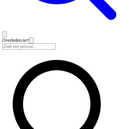
Overleden
.ne
†