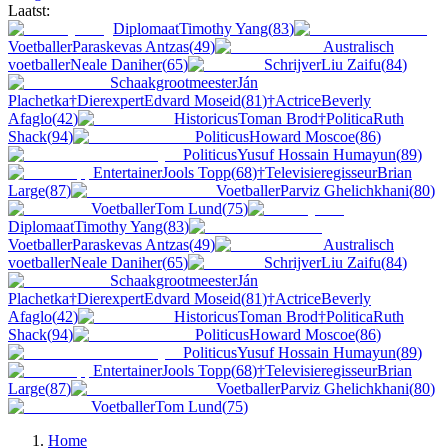
Laatst:
Diplomaat
Timothy Yang
(
83
)
Voetballer
Paraskevas Antzas
(
49
)
Australisch
voetballer
Neale Daniher
(
65
)
Schrijver
Liu Zaifu
(
84
)
Schaakgrootmeester
Ján
Plachetka
†
Dierexpert
Edvard Moseid
(
81
)
†
Actrice
Beverly
Afaglo
(
42
)
Historicus
Toman Brod
†
Politica
Ruth
Shack
(
94
)
Politicus
Howard Moscoe
(
86
)
Politicus
Yusuf Hossain Humayun
(
89
)
Entertainer
Jools Topp
(
68
)
†
Televisieregisseur
Brian
Large
(
87
)
Voetballer
Parviz Ghelichkhani
(
80
)
Voetballer
Tom Lund
(
75
)
Diplomaat
Timothy Yang
(
83
)
Voetballer
Paraskevas Antzas
(
49
)
Australisch
voetballer
Neale Daniher
(
65
)
Schrijver
Liu Zaifu
(
84
)
Schaakgrootmeester
Ján
Plachetka
†
Dierexpert
Edvard Moseid
(
81
)
†
Actrice
Beverly
Afaglo
(
42
)
Historicus
Toman Brod
†
Politica
Ruth
Shack
(
94
)
Politicus
Howard Moscoe
(
86
)
Politicus
Yusuf Hossain Humayun
(
89
)
Entertainer
Jools Topp
(
68
)
†
Televisieregisseur
Brian
Large
(
87
)
Voetballer
Parviz Ghelichkhani
(
80
)
Voetballer
Tom Lund
(
75
)
Home