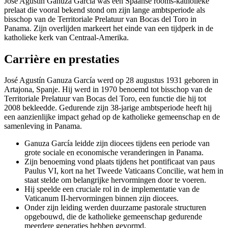
José Agustín Ganuza García was een Spaanse rooms-katholieke
prelaat die vooral bekend stond om zijn lange ambtsperiode als
bisschop van de Territoriale Prelatuur van Bocas del Toro in
Panama. Zijn overlijden markeert het einde van een tijdperk in de
katholieke kerk van Centraal-Amerika.
Carrière en prestaties
José Agustín Ganuza García werd op 28 augustus 1931 geboren in
Artajona, Spanje. Hij werd in 1970 benoemd tot bisschop van de
Territoriale Prelatuur van Bocas del Toro, een functie die hij tot
2008 bekleedde. Gedurende zijn 38-jarige ambtsperiode heeft hij
een aanzienlijke impact gehad op de katholieke gemeenschap en de
samenleving in Panama.
Ganuza García leidde zijn diocees tijdens een periode van
grote sociale en economische veranderingen in Panama.
Zijn benoeming vond plaats tijdens het pontificaat van paus
Paulus VI, kort na het Tweede Vaticaans Concilie, wat hem in
staat stelde om belangrijke hervormingen door te voeren.
Hij speelde een cruciale rol in de implementatie van de
Vaticanum II-hervormingen binnen zijn diocees.
Onder zijn leiding werden duurzame pastorale structuren
opgebouwd, die de katholieke gemeenschap gedurende
meerdere generaties hebben gevormd.