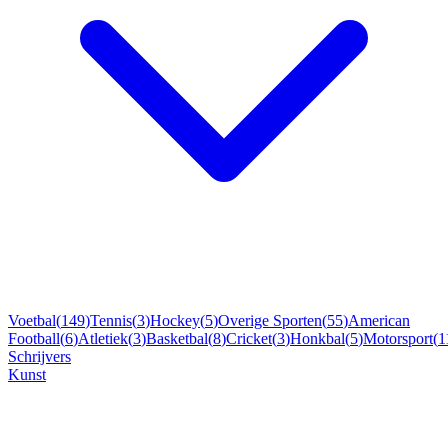
Voetbal
(
149
)
Tennis
(
3
)
Hockey
(
5
)
Overige Sporten
(
55
)
American
Football
(
6
)
Atletiek
(
3
)
Basketbal
(
8
)
Cricket
(
3
)
Honkbal
(
5
)
Motorsport
(
1
Schrijvers
Kunst