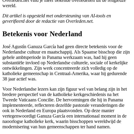
Overleden.net vind je meer bekende overledenen uit de religieuze
wereld.
Dit artikel is opgesteld met ondersteuning van AI-tools en
geverifieerd door de redactie van Overleden.net.
Betekenis voor Nederland
José Agustín Ganuza García had geen directe betekenis voor de
Nederlandse cultuur en maatschappij. Als Spaanse bisschop die zijn
gehele ambtsperiode in Panama werkzaam was, had hij geen
substantiële invloed op Nederlandse culturele, sociale of kerkelijke
ontwikkelingen. Zijn werk concentreerde zich volledig op de
katholieke gemeenschap in Centraal-Amerika, waar hij gedurende
38 jaar actief was.
Voor Nederlandse lezers kan zijn figuur wel van belang zijn in het
bredere perspectief van de katholieke kerkgeschiedenis na het
Tweede Vaticaans Concilie. De hervormingen die hij in Panama
implementeerde, reflecteren dezelfde pastorale veranderingen die
ook in Nederland en Europa plaatsvonden. Op deze manier
vertegenwoordigt Ganuza García een internationaal moment in de
naoorlogse katholieke kerk, waarin bisschoppen wereldwijd de
modernisering van hun gemeenschappen ter hand namen.