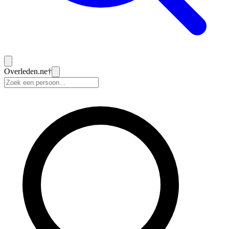
Overleden
.ne
†