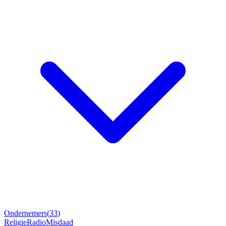
Ondernemers
(
33
)
Religie
Radio
Misdaad