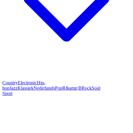
Country
Electronic
Hip-
hop
Jazz
Klassiek
Nederlands
Pop
R&amp;B
Rock
Soul
Sport