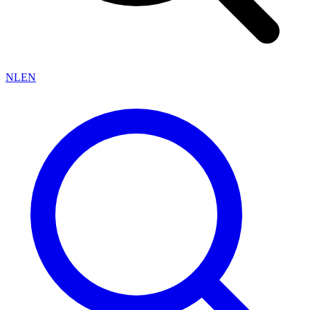
NL
EN