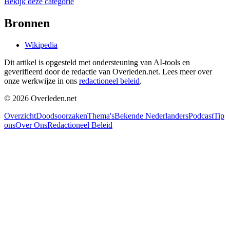
Bekijk deze categorie
Bronnen
Wikipedia
Dit artikel is opgesteld met ondersteuning van AI-tools en
geverifieerd door de redactie van Overleden.net. Lees meer over
onze werkwijze in ons
redactioneel beleid
.
©
2026
Overleden.net
Overzicht
Doodsoorzaken
Thema's
Bekende Nederlanders
Podcast
Tip
ons
Over Ons
Redactioneel Beleid