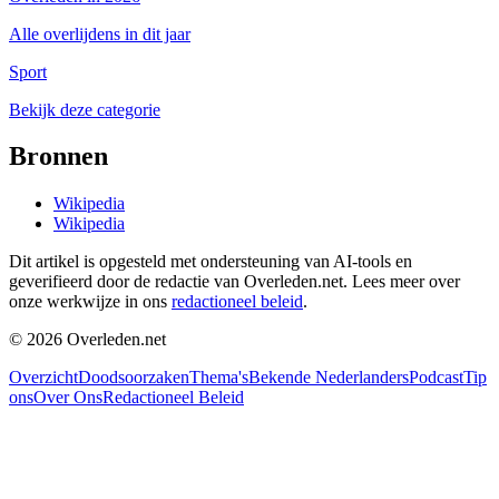
Alle overlijdens in dit jaar
Sport
Bekijk deze categorie
Bronnen
Wikipedia
Wikipedia
Dit artikel is opgesteld met ondersteuning van AI-tools en
geverifieerd door de redactie van Overleden.net. Lees meer over
onze werkwijze in ons
redactioneel beleid
.
©
2026
Overleden.net
Overzicht
Doodsoorzaken
Thema's
Bekende Nederlanders
Podcast
Tip
ons
Over Ons
Redactioneel Beleid