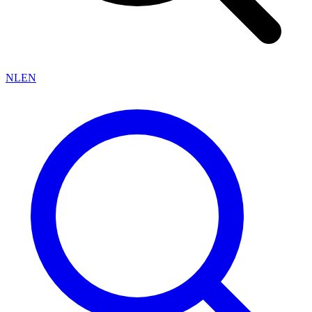
NL
EN