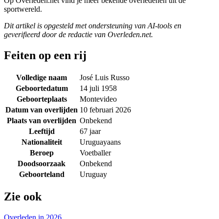
Op Overleden.net vind je meer bekende overledenen uit de
sportwereld.
Dit artikel is opgesteld met ondersteuning van AI-tools en
geverifieerd door de redactie van Overleden.net.
Feiten op een rij
Volledige naam
José Luis Russo
Geboortedatum
14 juli 1958
Geboorteplaats
Montevideo
Datum van overlijden
10 februari 2026
Plaats van overlijden
Onbekend
Leeftijd
67 jaar
Nationaliteit
Uruguayaans
Beroep
Voetballer
Doodsoorzaak
Onbekend
Geboorteland
Uruguay
Zie ook
Overleden in 2026