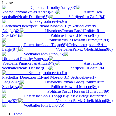
Laatst:
Diplomaat
Timothy Yang
(
83
)
Voetballer
Paraskevas Antzas
(
49
)
Australisch
voetballer
Neale Daniher
(
65
)
Schrijver
Liu Zaifu
(
84
)
Schaakgrootmeester
Ján
Plachetka
†
Dierexpert
Edvard Moseid
(
81
)
†
Actrice
Beverly
Afaglo
(
42
)
Historicus
Toman Brod
†
Politica
Ruth
Shack
(
94
)
Politicus
Howard Moscoe
(
86
)
Politicus
Yusuf Hossain Humayun
(
89
)
Entertainer
Jools Topp
(
68
)
†
Televisieregisseur
Brian
Large
(
87
)
Voetballer
Parviz Ghelichkhani
(
80
)
Voetballer
Tom Lund
(
75
)
Diplomaat
Timothy Yang
(
83
)
Voetballer
Paraskevas Antzas
(
49
)
Australisch
voetballer
Neale Daniher
(
65
)
Schrijver
Liu Zaifu
(
84
)
Schaakgrootmeester
Ján
Plachetka
†
Dierexpert
Edvard Moseid
(
81
)
†
Actrice
Beverly
Afaglo
(
42
)
Historicus
Toman Brod
†
Politica
Ruth
Shack
(
94
)
Politicus
Howard Moscoe
(
86
)
Politicus
Yusuf Hossain Humayun
(
89
)
Entertainer
Jools Topp
(
68
)
†
Televisieregisseur
Brian
Large
(
87
)
Voetballer
Parviz Ghelichkhani
(
80
)
Voetballer
Tom Lund
(
75
)
Home