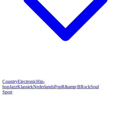
Country
Electronic
Hip-
hop
Jazz
Klassiek
Nederlands
Pop
R&amp;B
Rock
Soul
Sport