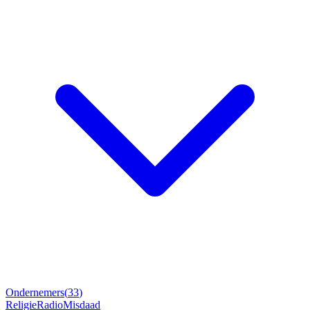
Ondernemers
(
33
)
Religie
Radio
Misdaad