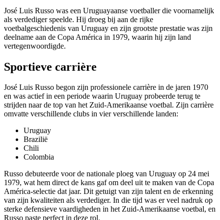
José Luis Russo was een Uruguayaanse voetballer die voornamelijk
als verdediger speelde. Hij droeg bij aan de rijke
voetbalgeschiedenis van Uruguay en zijn grootste prestatie was zijn
deelname aan de Copa América in 1979, waarin hij zijn land
vertegenwoordigde.
Sportieve carrière
José Luis Russo begon zijn professionele carrière in de jaren 1970
en was actief in een periode waarin Uruguay probeerde terug te
strijden naar de top van het Zuid-Amerikaanse voetbal. Zijn carrière
omvatte verschillende clubs in vier verschillende landen:
Uruguay
Brazilië
Chili
Colombia
Russo debuteerde voor de nationale ploeg van Uruguay op 24 mei
1979, wat hem direct de kans gaf om deel uit te maken van de Copa
América-selectie dat jaar. Dit getuigt van zijn talent en de erkenning
van zijn kwaliteiten als verdediger. In die tijd was er veel nadruk op
sterke defensieve vaardigheden in het Zuid-Amerikaanse voetbal, en
Russo paste perfect in deze rol.