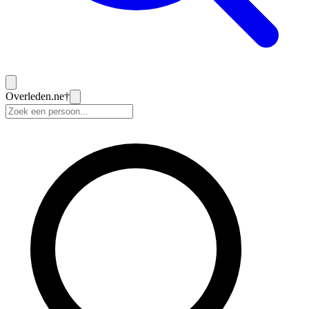
Overleden
.ne
†