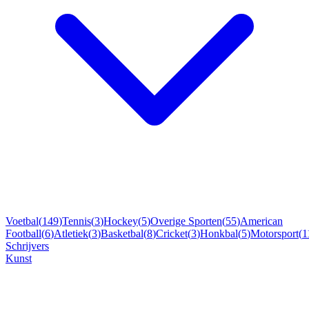
Voetbal
(
149
)
Tennis
(
3
)
Hockey
(
5
)
Overige Sporten
(
55
)
American
Football
(
6
)
Atletiek
(
3
)
Basketbal
(
8
)
Cricket
(
3
)
Honkbal
(
5
)
Motorsport
(
1
Schrijvers
Kunst