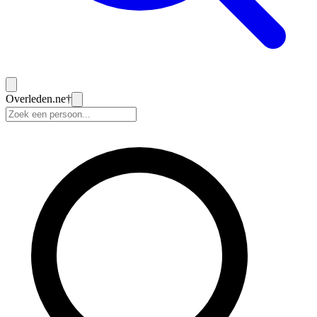
Overleden
.ne
†