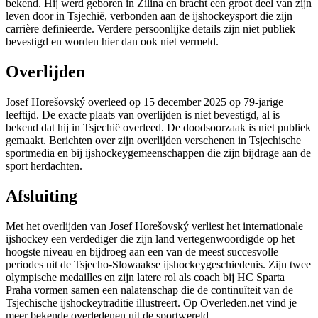
bekend. Hij werd geboren in Žilina en bracht een groot deel van zijn
leven door in Tsjechië, verbonden aan de ijshockeysport die zijn
carrière definieerde. Verdere persoonlijke details zijn niet publiek
bevestigd en worden hier dan ook niet vermeld.
Overlijden
Josef Horešovský overleed op 15 december 2025 op 79-jarige
leeftijd. De exacte plaats van overlijden is niet bevestigd, al is
bekend dat hij in Tsjechië overleed. De doodsoorzaak is niet publiek
gemaakt. Berichten over zijn overlijden verschenen in Tsjechische
sportmedia en bij ijshockeygemeenschappen die zijn bijdrage aan de
sport herdachten.
Afsluiting
Met het overlijden van Josef Horešovský verliest het internationale
ijshockey een verdediger die zijn land vertegenwoordigde op het
hoogste niveau en bijdroeg aan een van de meest succesvolle
periodes uit de Tsjecho-Slowaakse ijshockeygeschiedenis. Zijn twee
olympische medailles en zijn latere rol als coach bij HC Sparta
Praha vormen samen een nalatenschap die de continuïteit van de
Tsjechische ijshockeytraditie illustreert. Op Overleden.net vind je
meer bekende overledenen uit de sportwereld.