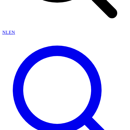
NL
EN