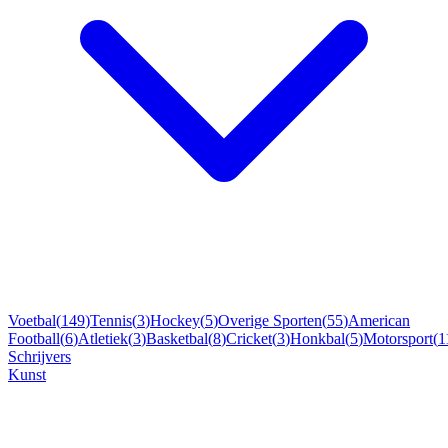
Voetbal
(
149
)
Tennis
(
3
)
Hockey
(
5
)
Overige Sporten
(
55
)
American
Football
(
6
)
Atletiek
(
3
)
Basketbal
(
8
)
Cricket
(
3
)
Honkbal
(
5
)
Motorsport
(
1
Schrijvers
Kunst