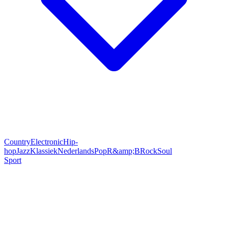
Country
Electronic
Hip-
hop
Jazz
Klassiek
Nederlands
Pop
R&amp;B
Rock
Soul
Sport