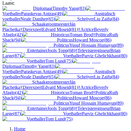
Laatst:
Diplomaat
Timothy Yang
(
83
)
Voetballer
Paraskevas Antzas
(
49
)
Australisch
voetballer
Neale Daniher
(
65
)
Schrijver
Liu Zaifu
(
84
)
Schaakgrootmeester
Ján
Plachetka
†
Dierexpert
Edvard Moseid
(
81
)
†
Actrice
Beverly
Afaglo
(
42
)
Historicus
Toman Brod
†
Politica
Ruth
Shack
(
94
)
Politicus
Howard Moscoe
(
86
)
Politicus
Yusuf Hossain Humayun
(
89
)
Entertainer
Jools Topp
(
68
)
†
Televisieregisseur
Brian
Large
(
87
)
Voetballer
Parviz Ghelichkhani
(
80
)
Voetballer
Tom Lund
(
75
)
Diplomaat
Timothy Yang
(
83
)
Voetballer
Paraskevas Antzas
(
49
)
Australisch
voetballer
Neale Daniher
(
65
)
Schrijver
Liu Zaifu
(
84
)
Schaakgrootmeester
Ján
Plachetka
†
Dierexpert
Edvard Moseid
(
81
)
†
Actrice
Beverly
Afaglo
(
42
)
Historicus
Toman Brod
†
Politica
Ruth
Shack
(
94
)
Politicus
Howard Moscoe
(
86
)
Politicus
Yusuf Hossain Humayun
(
89
)
Entertainer
Jools Topp
(
68
)
†
Televisieregisseur
Brian
Large
(
87
)
Voetballer
Parviz Ghelichkhani
(
80
)
Voetballer
Tom Lund
(
75
)
Home