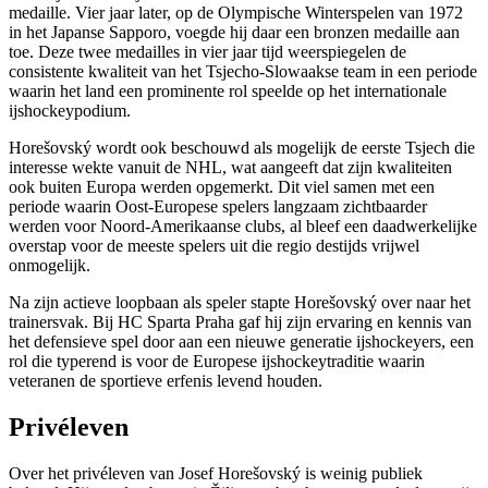
medaille. Vier jaar later, op de Olympische Winterspelen van 1972
in het Japanse Sapporo, voegde hij daar een bronzen medaille aan
toe. Deze twee medailles in vier jaar tijd weerspiegelen de
consistente kwaliteit van het Tsjecho-Slowaakse team in een periode
waarin het land een prominente rol speelde op het internationale
ijshockeypodium.
Horešovský wordt ook beschouwd als mogelijk de eerste Tsjech die
interesse wekte vanuit de NHL, wat aangeeft dat zijn kwaliteiten
ook buiten Europa werden opgemerkt. Dit viel samen met een
periode waarin Oost-Europese spelers langzaam zichtbaarder
werden voor Noord-Amerikaanse clubs, al bleef een daadwerkelijke
overstap voor de meeste spelers uit die regio destijds vrijwel
onmogelijk.
Na zijn actieve loopbaan als speler stapte Horešovský over naar het
trainersvak. Bij HC Sparta Praha gaf hij zijn ervaring en kennis van
het defensieve spel door aan een nieuwe generatie ijshockeyers, een
rol die typerend is voor de Europese ijshockeytraditie waarin
veteranen de sportieve erfenis levend houden.
Privéleven
Over het privéleven van Josef Horešovský is weinig publiek