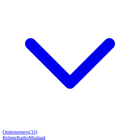
Ondernemers
(
33
)
Religie
Radio
Misdaad