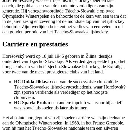
Josef Horešovský was een Tsjechisch ijshockeyspeler en later
coach, die gold als een van de markante verdedigers van zijn
generatie. Hij vertegenwoordigde Tsjecho-Slowakije op twee
Olympische Winterspelen en behoorde tot de kern van een team dat
in de jaren zestig en zeventig tot de mondiale top van het ijshockey
behoorde. Zijn overlijden betekent het verlies van een veteraan uit
een gouden periode van het Tsjecho-Slowaakse ijshockey.
Carrière en prestaties
Horešovský werd op 18 juli 1946 geboren in Žilina, destijds
onderdeel van Tsjecho-Slowakije. Als verdediger speelde hij op het
hoogste niveau van het Tsjecho-Slowaakse ijshockey, de Extraliga,
voor twee van de meest prestigieuze clubs van het land.
HC Dukla Jihlava:
een van de succesvolste clubs uit de
Tsjecho-Slowaakse ijshockeygeschiedenis, waar Horešovský
zijn sporen verdiende als verdediger op het hoogste
clubniveau.
HC Sparta Praha:
een andere topclub waarvoor hij actief
was, zowel als speler als later als trainer.
Het absolute hoogtepunt van zijn spelerscarrière was zijn deelname
aan de Olympische Winterspelen. In 1968, in het Franse Grenoble,
won hij met het Tsjecho-Slowaakse nationale team een zilveren