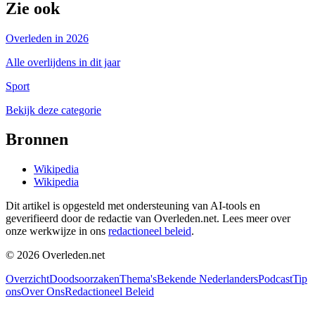
Zie ook
Overleden in 2026
Alle overlijdens in dit jaar
Sport
Bekijk deze categorie
Bronnen
Wikipedia
Wikipedia
Dit artikel is opgesteld met ondersteuning van AI-tools en
geverifieerd door de redactie van Overleden.net. Lees meer over
onze werkwijze in ons
redactioneel beleid
.
©
2026
Overleden.net
Overzicht
Doodsoorzaken
Thema's
Bekende Nederlanders
Podcast
Tip
ons
Over Ons
Redactioneel Beleid