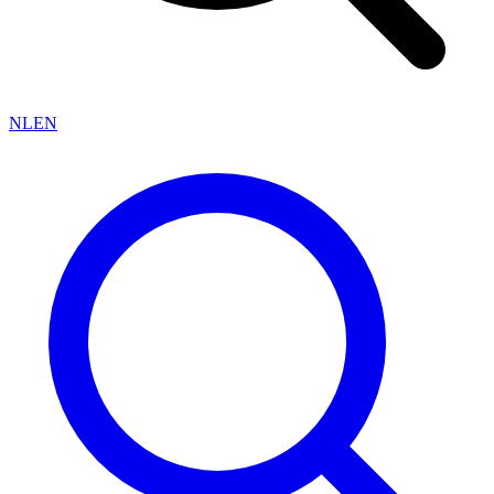
NL
EN