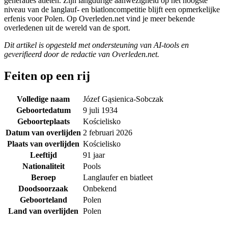
generaties atleten. Zijn langdurige aanwezigheid op het hoogste
niveau van de langlauf- en biatloncompetitie blijft een opmerkelijke
erfenis voor Polen. Op Overleden.net vind je meer bekende
overledenen uit de wereld van de sport.
Dit artikel is opgesteld met ondersteuning van AI-tools en
geverifieerd door de redactie van Overleden.net.
Feiten op een rij
Volledige naam
Józef Gąsienica-Sobczak
Geboortedatum
9 juli 1934
Geboorteplaats
Kościelisko
Datum van overlijden
2 februari 2026
Plaats van overlijden
Kościelisko
Leeftijd
91 jaar
Nationaliteit
Pools
Beroep
Langlaufer en biatleet
Doodsoorzaak
Onbekend
Geboorteland
Polen
Land van overlijden
Polen