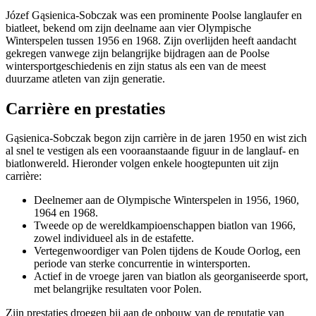
Józef Gąsienica-Sobczak was een prominente Poolse langlaufer en
biatleet, bekend om zijn deelname aan vier Olympische
Winterspelen tussen 1956 en 1968. Zijn overlijden heeft aandacht
gekregen vanwege zijn belangrijke bijdragen aan de Poolse
wintersportgeschiedenis en zijn status als een van de meest
duurzame atleten van zijn generatie.
Carrière en prestaties
Gąsienica-Sobczak begon zijn carrière in de jaren 1950 en wist zich
al snel te vestigen als een vooraanstaande figuur in de langlauf- en
biatlonwereld. Hieronder volgen enkele hoogtepunten uit zijn
carrière:
Deelnemer aan de Olympische Winterspelen in 1956, 1960,
1964 en 1968.
Tweede op de wereldkampioenschappen biatlon van 1966,
zowel individueel als in de estafette.
Vertegenwoordiger van Polen tijdens de Koude Oorlog, een
periode van sterke concurrentie in wintersporten.
Actief in de vroege jaren van biatlon als georganiseerde sport,
met belangrijke resultaten voor Polen.
Zijn prestaties droegen bij aan de opbouw van de reputatie van