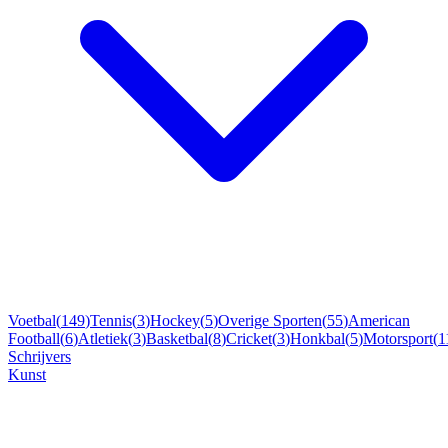
Voetbal
(
149
)
Tennis
(
3
)
Hockey
(
5
)
Overige Sporten
(
55
)
American
Football
(
6
)
Atletiek
(
3
)
Basketbal
(
8
)
Cricket
(
3
)
Honkbal
(
5
)
Motorsport
(
1
Schrijvers
Kunst