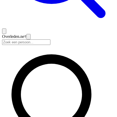
Overleden
.ne
†