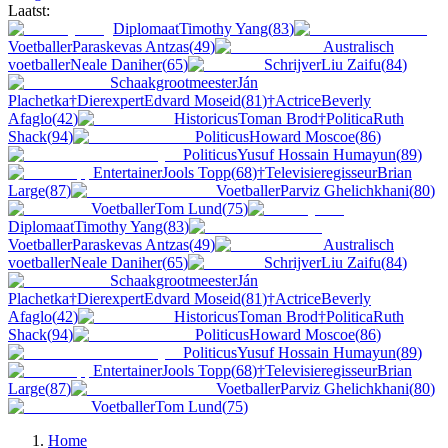
Laatst:
Diplomaat
Timothy Yang
(
83
)
Voetballer
Paraskevas Antzas
(
49
)
Australisch
voetballer
Neale Daniher
(
65
)
Schrijver
Liu Zaifu
(
84
)
Schaakgrootmeester
Ján
Plachetka
†
Dierexpert
Edvard Moseid
(
81
)
†
Actrice
Beverly
Afaglo
(
42
)
Historicus
Toman Brod
†
Politica
Ruth
Shack
(
94
)
Politicus
Howard Moscoe
(
86
)
Politicus
Yusuf Hossain Humayun
(
89
)
Entertainer
Jools Topp
(
68
)
†
Televisieregisseur
Brian
Large
(
87
)
Voetballer
Parviz Ghelichkhani
(
80
)
Voetballer
Tom Lund
(
75
)
Diplomaat
Timothy Yang
(
83
)
Voetballer
Paraskevas Antzas
(
49
)
Australisch
voetballer
Neale Daniher
(
65
)
Schrijver
Liu Zaifu
(
84
)
Schaakgrootmeester
Ján
Plachetka
†
Dierexpert
Edvard Moseid
(
81
)
†
Actrice
Beverly
Afaglo
(
42
)
Historicus
Toman Brod
†
Politica
Ruth
Shack
(
94
)
Politicus
Howard Moscoe
(
86
)
Politicus
Yusuf Hossain Humayun
(
89
)
Entertainer
Jools Topp
(
68
)
†
Televisieregisseur
Brian
Large
(
87
)
Voetballer
Parviz Ghelichkhani
(
80
)
Voetballer
Tom Lund
(
75
)
Home