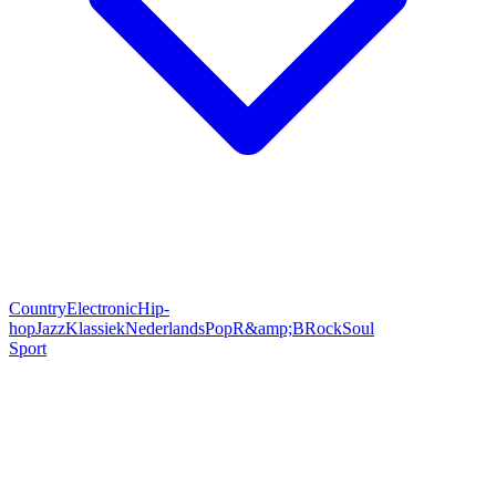
Country
Electronic
Hip-
hop
Jazz
Klassiek
Nederlands
Pop
R&amp;B
Rock
Soul
Sport