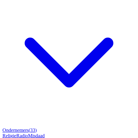
Ondernemers
(
33
)
Religie
Radio
Misdaad