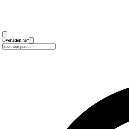
Overleden
.ne
†