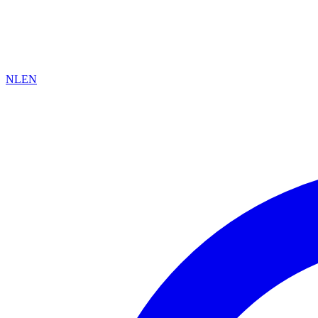
NL
EN