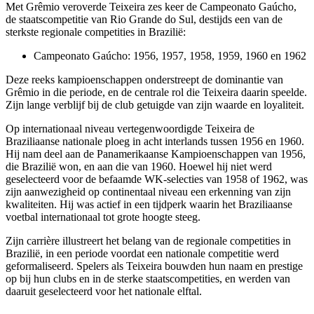
Met Grêmio veroverde Teixeira zes keer de Campeonato Gaúcho,
de staatscompetitie van Rio Grande do Sul, destijds een van de
sterkste regionale competities in Brazilië:
Campeonato Gaúcho: 1956, 1957, 1958, 1959, 1960 en 1962
Deze reeks kampioenschappen onderstreept de dominantie van
Grêmio in die periode, en de centrale rol die Teixeira daarin speelde.
Zijn lange verblijf bij de club getuigde van zijn waarde en loyaliteit.
Op internationaal niveau vertegenwoordigde Teixeira de
Braziliaanse nationale ploeg in acht interlands tussen 1956 en 1960.
Hij nam deel aan de Panamerikaanse Kampioenschappen van 1956,
die Brazilië won, en aan die van 1960. Hoewel hij niet werd
geselecteerd voor de befaamde WK-selecties van 1958 of 1962, was
zijn aanwezigheid op continentaal niveau een erkenning van zijn
kwaliteiten. Hij was actief in een tijdperk waarin het Braziliaanse
voetbal internationaal tot grote hoogte steeg.
Zijn carrière illustreert het belang van de regionale competities in
Brazilië, in een periode voordat een nationale competitie werd
geformaliseerd. Spelers als Teixeira bouwden hun naam en prestige
op bij hun clubs en in de sterke staatscompetities, en werden van
daaruit geselecteerd voor het nationale elftal.