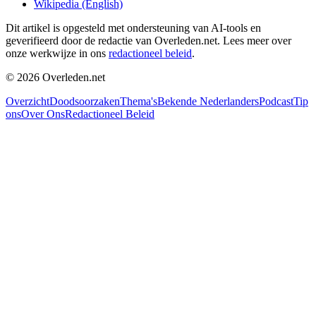
Wikipedia (English)
Dit artikel is opgesteld met ondersteuning van AI-tools en
geverifieerd door de redactie van Overleden.net. Lees meer over
onze werkwijze in ons
redactioneel beleid
.
©
2026
Overleden.net
Overzicht
Doodsoorzaken
Thema's
Bekende Nederlanders
Podcast
Tip
ons
Over Ons
Redactioneel Beleid