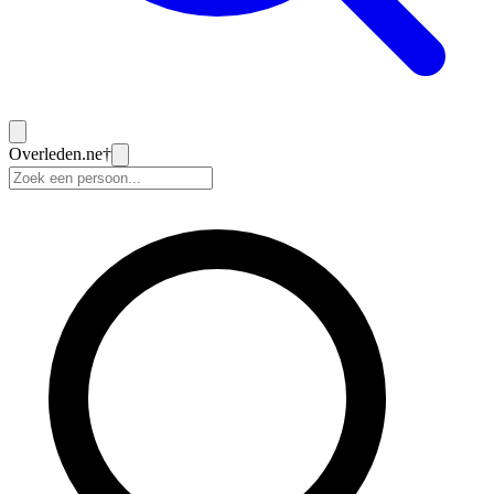
Overleden
.ne
†