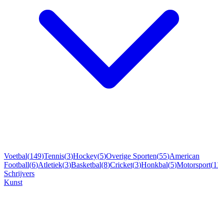
Voetbal
(
149
)
Tennis
(
3
)
Hockey
(
5
)
Overige Sporten
(
55
)
American
Football
(
6
)
Atletiek
(
3
)
Basketbal
(
8
)
Cricket
(
3
)
Honkbal
(
5
)
Motorsport
(
1
Schrijvers
Kunst