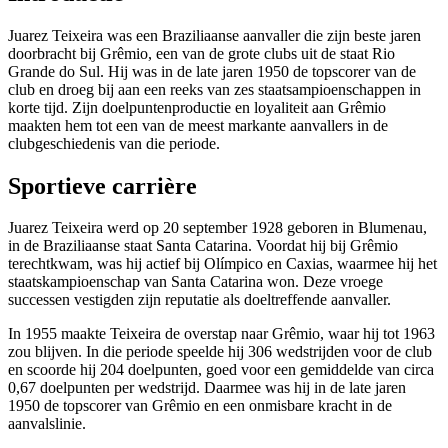
Juarez Teixeira was een Braziliaanse aanvaller die zijn beste jaren
doorbracht bij Grêmio, een van de grote clubs uit de staat Rio
Grande do Sul. Hij was in de late jaren 1950 de topscorer van de
club en droeg bij aan een reeks van zes staatsampioenschappen in
korte tijd. Zijn doelpuntenproductie en loyaliteit aan Grêmio
maakten hem tot een van de meest markante aanvallers in de
clubgeschiedenis van die periode.
Sportieve carrière
Juarez Teixeira werd op 20 september 1928 geboren in Blumenau,
in de Braziliaanse staat Santa Catarina. Voordat hij bij Grêmio
terechtkwam, was hij actief bij Olímpico en Caxias, waarmee hij het
staatskampioenschap van Santa Catarina won. Deze vroege
successen vestigden zijn reputatie als doeltreffende aanvaller.
In 1955 maakte Teixeira de overstap naar Grêmio, waar hij tot 1963
zou blijven. In die periode speelde hij 306 wedstrijden voor de club
en scoorde hij 204 doelpunten, goed voor een gemiddelde van circa
0,67 doelpunten per wedstrijd. Daarmee was hij in de late jaren
1950 de topscorer van Grêmio en een onmisbare kracht in de
aanvalslinie.