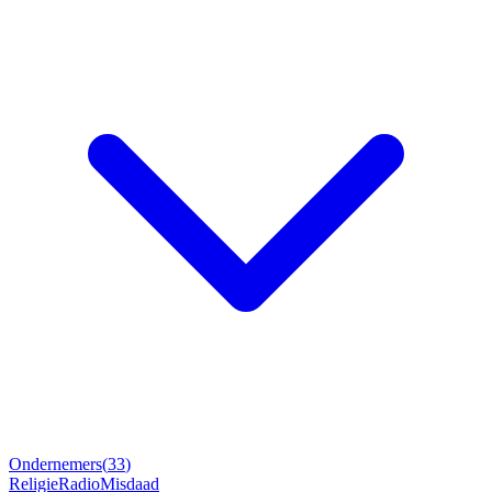
Ondernemers
(
33
)
Religie
Radio
Misdaad