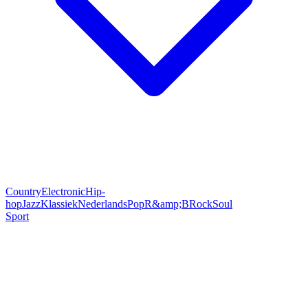
Country
Electronic
Hip-
hop
Jazz
Klassiek
Nederlands
Pop
R&amp;B
Rock
Soul
Sport