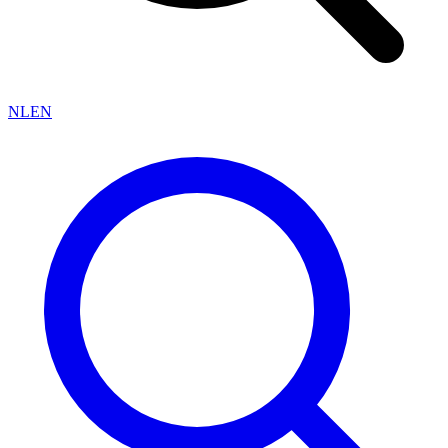
NL
EN