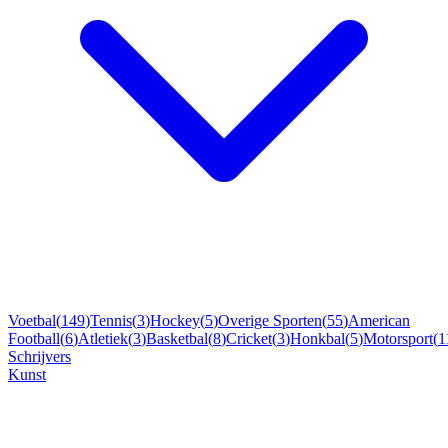
Voetbal
(
149
)
Tennis
(
3
)
Hockey
(
5
)
Overige Sporten
(
55
)
American
Football
(
6
)
Atletiek
(
3
)
Basketbal
(
8
)
Cricket
(
3
)
Honkbal
(
5
)
Motorsport
(
1
Schrijvers
Kunst