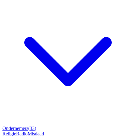
Ondernemers
(
33
)
Religie
Radio
Misdaad