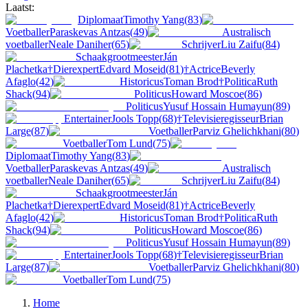
Laatst:
Diplomaat
Timothy Yang
(
83
)
Voetballer
Paraskevas Antzas
(
49
)
Australisch
voetballer
Neale Daniher
(
65
)
Schrijver
Liu Zaifu
(
84
)
Schaakgrootmeester
Ján
Plachetka
†
Dierexpert
Edvard Moseid
(
81
)
†
Actrice
Beverly
Afaglo
(
42
)
Historicus
Toman Brod
†
Politica
Ruth
Shack
(
94
)
Politicus
Howard Moscoe
(
86
)
Politicus
Yusuf Hossain Humayun
(
89
)
Entertainer
Jools Topp
(
68
)
†
Televisieregisseur
Brian
Large
(
87
)
Voetballer
Parviz Ghelichkhani
(
80
)
Voetballer
Tom Lund
(
75
)
Diplomaat
Timothy Yang
(
83
)
Voetballer
Paraskevas Antzas
(
49
)
Australisch
voetballer
Neale Daniher
(
65
)
Schrijver
Liu Zaifu
(
84
)
Schaakgrootmeester
Ján
Plachetka
†
Dierexpert
Edvard Moseid
(
81
)
†
Actrice
Beverly
Afaglo
(
42
)
Historicus
Toman Brod
†
Politica
Ruth
Shack
(
94
)
Politicus
Howard Moscoe
(
86
)
Politicus
Yusuf Hossain Humayun
(
89
)
Entertainer
Jools Topp
(
68
)
†
Televisieregisseur
Brian
Large
(
87
)
Voetballer
Parviz Ghelichkhani
(
80
)
Voetballer
Tom Lund
(
75
)
Home