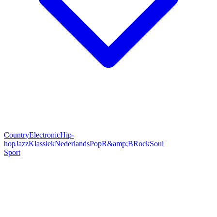
Country
Electronic
Hip-
hop
Jazz
Klassiek
Nederlands
Pop
R&amp;B
Rock
Soul
Sport