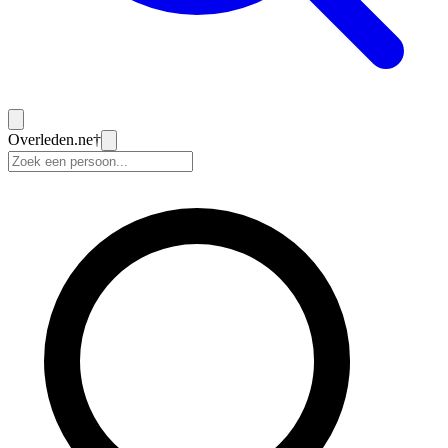
Overleden
.ne
†