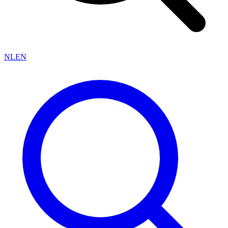
NL
EN