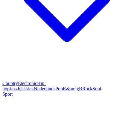
Country
Electronic
Hip-
hop
Jazz
Klassiek
Nederlands
Pop
R&amp;B
Rock
Soul
Sport