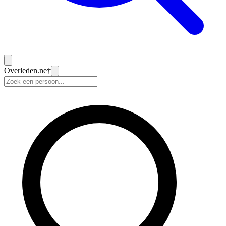
Overleden
.ne
†