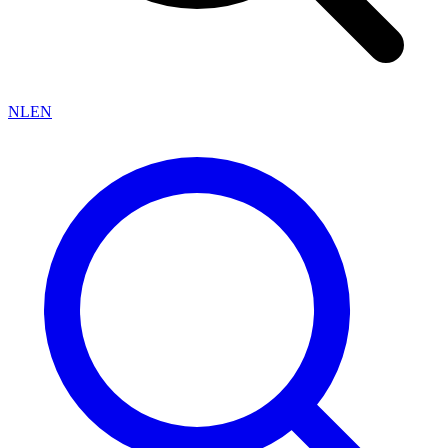
NL
EN