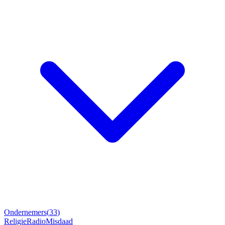
Ondernemers
(
33
)
Religie
Radio
Misdaad