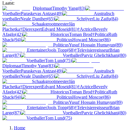
Laatst:
Diplomaat
Timothy Yang
(
83
)
Voetballer
Paraskevas Antzas
(
49
)
Australisch
voetballer
Neale Daniher
(
65
)
Schrijver
Liu Zaifu
(
84
)
Schaakgrootmeester
Ján
Plachetka
†
Dierexpert
Edvard Moseid
(
81
)
†
Actrice
Beverly
Afaglo
(
42
)
Historicus
Toman Brod
†
Politica
Ruth
Shack
(
94
)
Politicus
Howard Moscoe
(
86
)
Politicus
Yusuf Hossain Humayun
(
89
)
Entertainer
Jools Topp
(
68
)
†
Televisieregisseur
Brian
Large
(
87
)
Voetballer
Parviz Ghelichkhani
(
80
)
Voetballer
Tom Lund
(
75
)
Diplomaat
Timothy Yang
(
83
)
Voetballer
Paraskevas Antzas
(
49
)
Australisch
voetballer
Neale Daniher
(
65
)
Schrijver
Liu Zaifu
(
84
)
Schaakgrootmeester
Ján
Plachetka
†
Dierexpert
Edvard Moseid
(
81
)
†
Actrice
Beverly
Afaglo
(
42
)
Historicus
Toman Brod
†
Politica
Ruth
Shack
(
94
)
Politicus
Howard Moscoe
(
86
)
Politicus
Yusuf Hossain Humayun
(
89
)
Entertainer
Jools Topp
(
68
)
†
Televisieregisseur
Brian
Large
(
87
)
Voetballer
Parviz Ghelichkhani
(
80
)
Voetballer
Tom Lund
(
75
)
Home