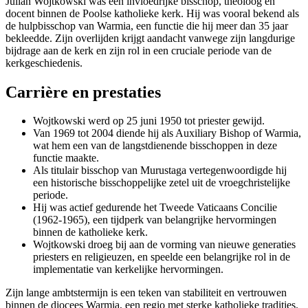
Julian Wojtkowski was een invloedrijke bisschop, theoloog en
docent binnen de Poolse katholieke kerk. Hij was vooral bekend als
de hulpbisschop van Warmia, een functie die hij meer dan 35 jaar
bekleedde. Zijn overlijden krijgt aandacht vanwege zijn langdurige
bijdrage aan de kerk en zijn rol in een cruciale periode van de
kerkgeschiedenis.
Carrière en prestaties
Wojtkowski werd op 25 juni 1950 tot priester gewijd.
Van 1969 tot 2004 diende hij als Auxiliary Bishop of Warmia,
wat hem een van de langstdienende bisschoppen in deze
functie maakte.
Als titulair bisschop van Murustaga vertegenwoordigde hij
een historische bisschoppelijke zetel uit de vroegchristelijke
periode.
Hij was actief gedurende het Tweede Vaticaans Concilie
(1962-1965), een tijdperk van belangrijke hervormingen
binnen de katholieke kerk.
Wojtkowski droeg bij aan de vorming van nieuwe generaties
priesters en religieuzen, en speelde een belangrijke rol in de
implementatie van kerkelijke hervormingen.
Zijn lange ambtstermijn is een teken van stabiliteit en vertrouwen
binnen de diocees Warmia, een regio met sterke katholieke tradities.