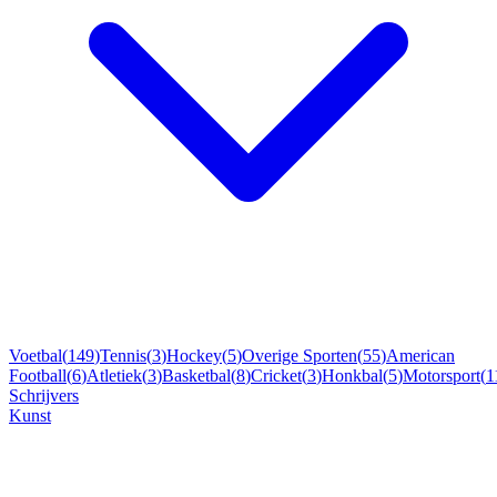
Voetbal
(
149
)
Tennis
(
3
)
Hockey
(
5
)
Overige Sporten
(
55
)
American
Football
(
6
)
Atletiek
(
3
)
Basketbal
(
8
)
Cricket
(
3
)
Honkbal
(
5
)
Motorsport
(
1
Schrijvers
Kunst