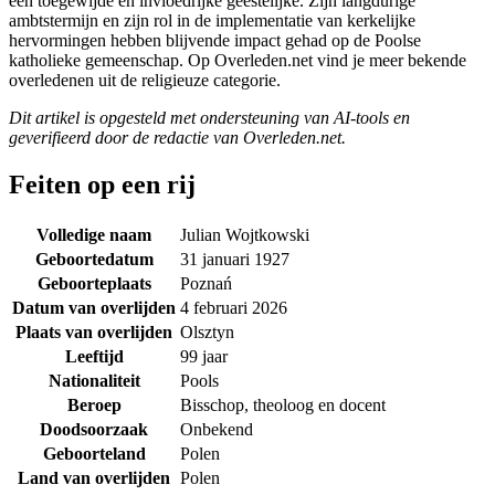
een toegewijde en invloedrijke geestelijke. Zijn langdurige
ambtstermijn en zijn rol in de implementatie van kerkelijke
hervormingen hebben blijvende impact gehad op de Poolse
katholieke gemeenschap. Op Overleden.net vind je meer bekende
overledenen uit de religieuze categorie.
Dit artikel is opgesteld met ondersteuning van AI-tools en
geverifieerd door de redactie van Overleden.net.
Feiten op een rij
Volledige naam
Julian Wojtkowski
Geboortedatum
31 januari 1927
Geboorteplaats
Poznań
Datum van overlijden
4 februari 2026
Plaats van overlijden
Olsztyn
Leeftijd
99 jaar
Nationaliteit
Pools
Beroep
Bisschop, theoloog en docent
Doodsoorzaak
Onbekend
Geboorteland
Polen
Land van overlijden
Polen