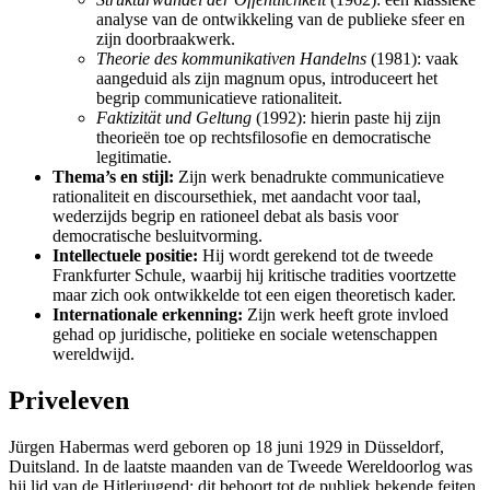
analyse van de ontwikkeling van de publieke sfeer en
zijn doorbraakwerk.
Theorie des kommunikativen Handelns
(1981): vaak
aangeduid als zijn magnum opus, introduceert het
begrip communicatieve rationaliteit.
Faktizität und Geltung
(1992): hierin paste hij zijn
theorieën toe op rechtsfilosofie en democratische
legitimatie.
Thema’s en stijl:
Zijn werk benadrukte communicatieve
rationaliteit en discoursethiek, met aandacht voor taal,
wederzijds begrip en rationeel debat als basis voor
democratische besluitvorming.
Intellectuele positie:
Hij wordt gerekend tot de tweede
Frankfurter Schule, waarbij hij kritische tradities voortzette
maar zich ook ontwikkelde tot een eigen theoretisch kader.
Internationale erkenning:
Zijn werk heeft grote invloed
gehad op juridische, politieke en sociale wetenschappen
wereldwijd.
Priveleven
Jürgen Habermas werd geboren op 18 juni 1929 in Düsseldorf,
Duitsland. In de laatste maanden van de Tweede Wereldoorlog was
hij lid van de Hitlerjugend; dit behoort tot de publiek bekende feiten