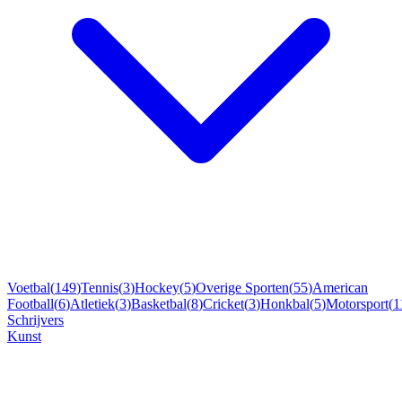
Voetbal
(
149
)
Tennis
(
3
)
Hockey
(
5
)
Overige Sporten
(
55
)
American
Football
(
6
)
Atletiek
(
3
)
Basketbal
(
8
)
Cricket
(
3
)
Honkbal
(
5
)
Motorsport
(
1
Schrijvers
Kunst