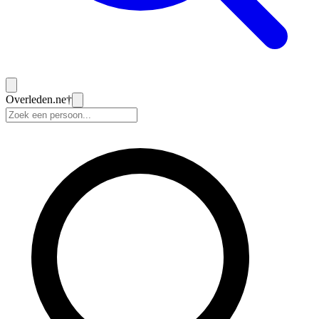
Overleden
.ne
†