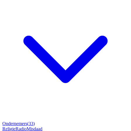
Ondernemers
(
33
)
Religie
Radio
Misdaad