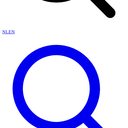
NL
EN