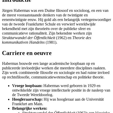
Jürgen Habermas was een Duitse filosoof en socioloog, en een van
de meest vooraanstaande denkers van de twintigste en
eenentwintigste eeuw. Hij gold als een belangrijk vertegenwoordiger
van de tweede Frankfurter Schule en verwierf wereldwijde
bekendheid met zijn theorieën over de publieke sfeer en
communicatieve rationaliteit. Zijn bekendste werken zijn
Strukturwandel der Öffentlichkeit
(1962) en
Theorie des
kommunikativen Handelns
(1981).
Carriere en oeuvre
Habermas bouwde een lange academische loopbaan op en
publiceerde invloedrijke werken die meerdere disciplines raakten.
Zijn werk combineerde filosofie en sociologie en had ruime invloed
op rechtsfilosofie, communicatiewetenschap en politieke theorie.
Vroege loopbaan:
Habermas werd geboren in 1929 en
ontwikkelde zijn vroege intellectuele positie in de nasleep van
de Tweede Wereldoorlog.
Hoogleraarschap:
Hij was hoogleraar aan de Universität
Frankfurt am Main.
Belangrijke werken:
Strukturwandel der Öffentlichkeit
(1962): een klassieke