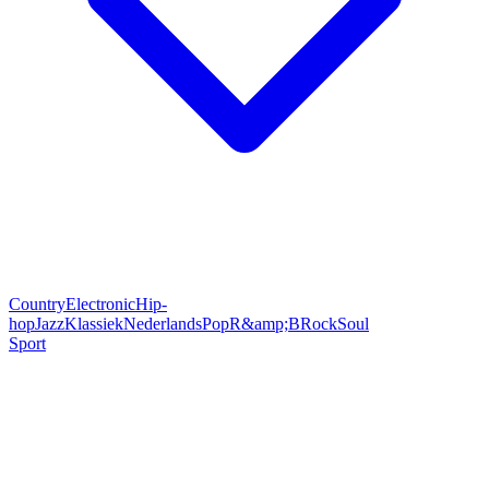
Country
Electronic
Hip-
hop
Jazz
Klassiek
Nederlands
Pop
R&amp;B
Rock
Soul
Sport