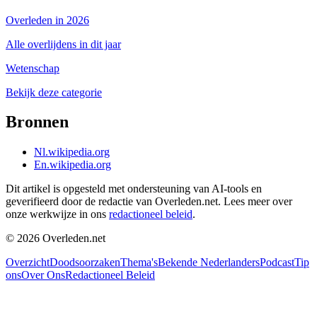
Overleden in 2026
Alle overlijdens in dit jaar
Wetenschap
Bekijk deze categorie
Bronnen
Nl.wikipedia.org
En.wikipedia.org
Dit artikel is opgesteld met ondersteuning van AI-tools en
geverifieerd door de redactie van Overleden.net. Lees meer over
onze werkwijze in ons
redactioneel beleid
.
©
2026
Overleden.net
Overzicht
Doodsoorzaken
Thema's
Bekende Nederlanders
Podcast
Tip
ons
Over Ons
Redactioneel Beleid