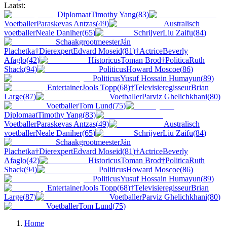
Laatst:
Diplomaat
Timothy Yang
(
83
)
Voetballer
Paraskevas Antzas
(
49
)
Australisch
voetballer
Neale Daniher
(
65
)
Schrijver
Liu Zaifu
(
84
)
Schaakgrootmeester
Ján
Plachetka
†
Dierexpert
Edvard Moseid
(
81
)
†
Actrice
Beverly
Afaglo
(
42
)
Historicus
Toman Brod
†
Politica
Ruth
Shack
(
94
)
Politicus
Howard Moscoe
(
86
)
Politicus
Yusuf Hossain Humayun
(
89
)
Entertainer
Jools Topp
(
68
)
†
Televisieregisseur
Brian
Large
(
87
)
Voetballer
Parviz Ghelichkhani
(
80
)
Voetballer
Tom Lund
(
75
)
Diplomaat
Timothy Yang
(
83
)
Voetballer
Paraskevas Antzas
(
49
)
Australisch
voetballer
Neale Daniher
(
65
)
Schrijver
Liu Zaifu
(
84
)
Schaakgrootmeester
Ján
Plachetka
†
Dierexpert
Edvard Moseid
(
81
)
†
Actrice
Beverly
Afaglo
(
42
)
Historicus
Toman Brod
†
Politica
Ruth
Shack
(
94
)
Politicus
Howard Moscoe
(
86
)
Politicus
Yusuf Hossain Humayun
(
89
)
Entertainer
Jools Topp
(
68
)
†
Televisieregisseur
Brian
Large
(
87
)
Voetballer
Parviz Ghelichkhani
(
80
)
Voetballer
Tom Lund
(
75
)
Home