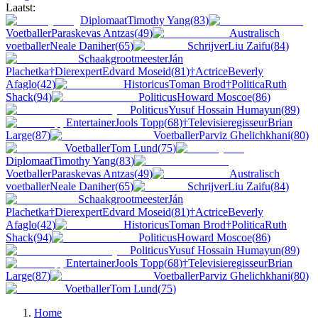
Laatst:
Diplomaat
Timothy Yang
(
83
)
Voetballer
Paraskevas Antzas
(
49
)
Australisch
voetballer
Neale Daniher
(
65
)
Schrijver
Liu Zaifu
(
84
)
Schaakgrootmeester
Ján
Plachetka
†
Dierexpert
Edvard Moseid
(
81
)
†
Actrice
Beverly
Afaglo
(
42
)
Historicus
Toman Brod
†
Politica
Ruth
Shack
(
94
)
Politicus
Howard Moscoe
(
86
)
Politicus
Yusuf Hossain Humayun
(
89
)
Entertainer
Jools Topp
(
68
)
†
Televisieregisseur
Brian
Large
(
87
)
Voetballer
Parviz Ghelichkhani
(
80
)
Voetballer
Tom Lund
(
75
)
Diplomaat
Timothy Yang
(
83
)
Voetballer
Paraskevas Antzas
(
49
)
Australisch
voetballer
Neale Daniher
(
65
)
Schrijver
Liu Zaifu
(
84
)
Schaakgrootmeester
Ján
Plachetka
†
Dierexpert
Edvard Moseid
(
81
)
†
Actrice
Beverly
Afaglo
(
42
)
Historicus
Toman Brod
†
Politica
Ruth
Shack
(
94
)
Politicus
Howard Moscoe
(
86
)
Politicus
Yusuf Hossain Humayun
(
89
)
Entertainer
Jools Topp
(
68
)
†
Televisieregisseur
Brian
Large
(
87
)
Voetballer
Parviz Ghelichkhani
(
80
)
Voetballer
Tom Lund
(
75
)
Home