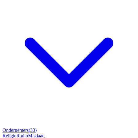
Ondernemers
(
33
)
Religie
Radio
Misdaad