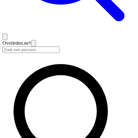
Overleden
.ne
†