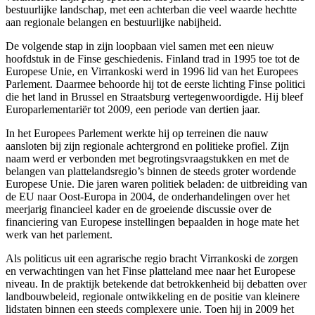
bestuurlijke landschap, met een achterban die veel waarde hechtte
aan regionale belangen en bestuurlijke nabijheid.
De volgende stap in zijn loopbaan viel samen met een nieuw
hoofdstuk in de Finse geschiedenis. Finland trad in 1995 toe tot de
Europese Unie, en Virrankoski werd in 1996 lid van het Europees
Parlement. Daarmee behoorde hij tot de eerste lichting Finse politici
die het land in Brussel en Straatsburg vertegenwoordigde. Hij bleef
Europarlementariër tot 2009, een periode van dertien jaar.
In het Europees Parlement werkte hij op terreinen die nauw
aansloten bij zijn regionale achtergrond en politieke profiel. Zijn
naam werd er verbonden met begrotingsvraagstukken en met de
belangen van plattelandsregio’s binnen de steeds groter wordende
Europese Unie. Die jaren waren politiek beladen: de uitbreiding van
de EU naar Oost-Europa in 2004, de onderhandelingen over het
meerjarig financieel kader en de groeiende discussie over de
financiering van Europese instellingen bepaalden in hoge mate het
werk van het parlement.
Als politicus uit een agrarische regio bracht Virrankoski de zorgen
en verwachtingen van het Finse platteland mee naar het Europese
niveau. In de praktijk betekende dat betrokkenheid bij debatten over
landbouwbeleid, regionale ontwikkeling en de positie van kleinere
lidstaten binnen een steeds complexere unie. Toen hij in 2009 het