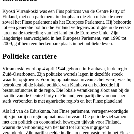
Kyösti Virrankoski was een Fins politicus van de Centre Party of
Finland, met een parlementaire loopbaan die zich uitstrekte over
zowel het Finse parlement als het Europees Parlement. Hij behoorde
tot een generatie politici die Finland vertegenwoordigde in de eerste
jaren na de toetreding van het land tot de Europese Unie. Zijn
langdurige aanwezigheid in het Europees Parlement, van 1996 tot
2009, gaf hem een herkenbare plaats in het publieke leven.
Politieke carrière
Virrankoski werd op 4 april 1944 geboren in Kauhava, in de regio
Zuid-Österbotten. Zijn politieke wortels lagen in dezelfde streek
waar hij opgroeide. Voor hij op nationaal niveau actief werd, was hij
betrokken bij de lokale politiek van Kauhava en bekleedde hij
bestuursfuncties in de regio. Die lokale verankering sloot aan bij de
traditie van de Centre Party of Finland, een partij die van oudsher
sterk verbonden is met agrarische regio’s en het Finse platteland.
Als lid van de Eduskunta, het Finse parlement, vertegenwoordigde
hij zijn partij en regio op nationaal niveau. Die periode viel samen
met een politiek en economisch bewogen tijdvak voor Finland,
waarin de verhouding van het land tot Europa ingrijpend
veranderde. Zijn partij speelde in die jaren een vaste rol in het Finse