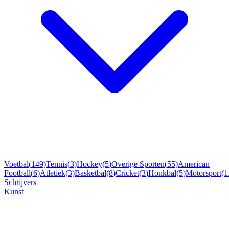
Voetbal
(
149
)
Tennis
(
3
)
Hockey
(
5
)
Overige Sporten
(
55
)
American
Football
(
6
)
Atletiek
(
3
)
Basketbal
(
8
)
Cricket
(
3
)
Honkbal
(
5
)
Motorsport
(
1
Schrijvers
Kunst