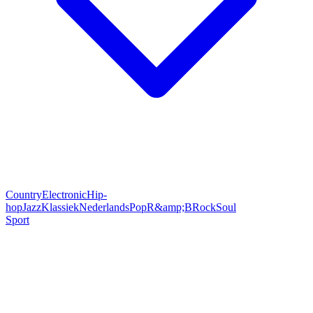
Country
Electronic
Hip-
hop
Jazz
Klassiek
Nederlands
Pop
R&amp;B
Rock
Soul
Sport