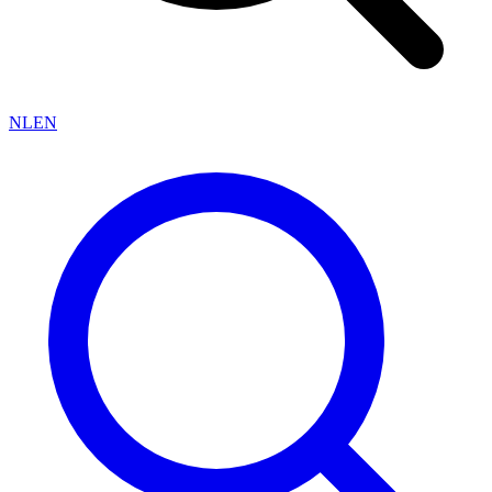
NL
EN