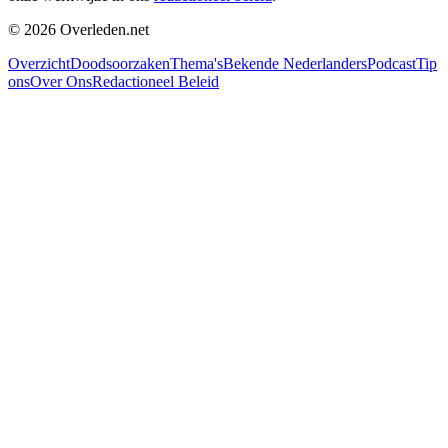
©
2026
Overleden.net
Overzicht
Doodsoorzaken
Thema's
Bekende Nederlanders
Podcast
Tip
ons
Over Ons
Redactioneel Beleid