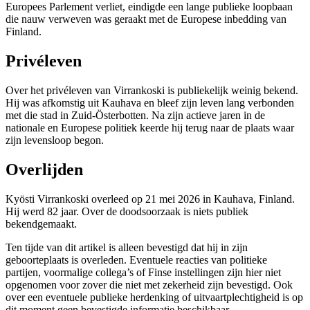
Europees Parlement verliet, eindigde een lange publieke loopbaan
die nauw verweven was geraakt met de Europese inbedding van
Finland.
Privéleven
Over het privéleven van Virrankoski is publiekelijk weinig bekend.
Hij was afkomstig uit Kauhava en bleef zijn leven lang verbonden
met die stad in Zuid-Österbotten. Na zijn actieve jaren in de
nationale en Europese politiek keerde hij terug naar de plaats waar
zijn levensloop begon.
Overlijden
Kyösti Virrankoski overleed op 21 mei 2026 in Kauhava, Finland.
Hij werd 82 jaar. Over de doodsoorzaak is niets publiek
bekendgemaakt.
Ten tijde van dit artikel is alleen bevestigd dat hij in zijn
geboorteplaats is overleden. Eventuele reacties van politieke
partijen, voormalige collega’s of Finse instellingen zijn hier niet
opgenomen voor zover die niet met zekerheid zijn bevestigd. Ook
over een eventuele publieke herdenking of uitvaartplechtigheid is op
dit moment geen bevestigde informatie beschikbaar.