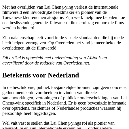
Met het overlijden van Lai Cheng-ying verliest de internationale
filmwereld een invloedrijke beeldmaker en pionier van de
Taiwanese kleurencinematografie. Zijn werk hielp mee bepalen hoe
een beslissende generatie Taiwanese films eruitzag en hoe die films
werden herinnerd.
Zijn nalatenschap leeft voort in de visuele standaarden die hij mede
heeft helpen vormgeven. Op Overleden.net vind je meer bekende
overledenen uit de filmwereld.
Dit artikel is opgesteld met ondersteuning van AI-tools en
geverifieerd door de redactie van Overleden.net.
Betekenis voor Nederland
In de beschikbare, publiek toegankelijke bronnen zijn geen concrete,
gedocumenteerde voorbeelden te vinden van directe
samenwerkingen, vertoningen of publieke onderscheidingen van Lai
Cheng-ying specifiek in Nederland. Er is geen bevestigde informatie
over optredens, residenties of Nederlandse producties waaraan hij
persoonlijk heeft bijgedragen.
Wel valt vast te stellen dat Lai Cheng-yings rol als pionier van
kleurenfilm en zijn internationale erkenning — onder andere