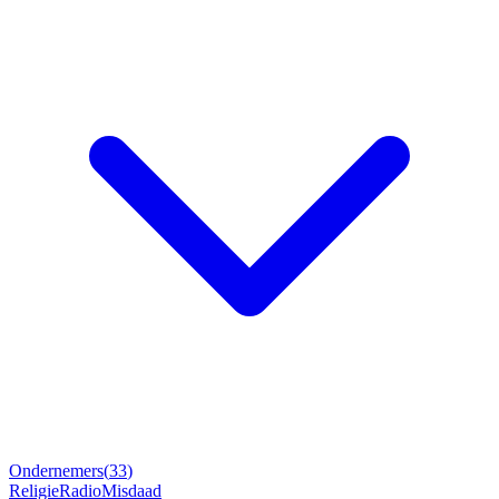
Ondernemers
(
33
)
Religie
Radio
Misdaad