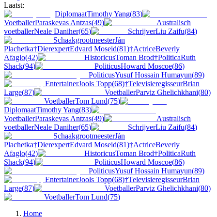
Laatst:
Diplomaat
Timothy Yang
(
83
)
Voetballer
Paraskevas Antzas
(
49
)
Australisch
voetballer
Neale Daniher
(
65
)
Schrijver
Liu Zaifu
(
84
)
Schaakgrootmeester
Ján
Plachetka
†
Dierexpert
Edvard Moseid
(
81
)
†
Actrice
Beverly
Afaglo
(
42
)
Historicus
Toman Brod
†
Politica
Ruth
Shack
(
94
)
Politicus
Howard Moscoe
(
86
)
Politicus
Yusuf Hossain Humayun
(
89
)
Entertainer
Jools Topp
(
68
)
†
Televisieregisseur
Brian
Large
(
87
)
Voetballer
Parviz Ghelichkhani
(
80
)
Voetballer
Tom Lund
(
75
)
Diplomaat
Timothy Yang
(
83
)
Voetballer
Paraskevas Antzas
(
49
)
Australisch
voetballer
Neale Daniher
(
65
)
Schrijver
Liu Zaifu
(
84
)
Schaakgrootmeester
Ján
Plachetka
†
Dierexpert
Edvard Moseid
(
81
)
†
Actrice
Beverly
Afaglo
(
42
)
Historicus
Toman Brod
†
Politica
Ruth
Shack
(
94
)
Politicus
Howard Moscoe
(
86
)
Politicus
Yusuf Hossain Humayun
(
89
)
Entertainer
Jools Topp
(
68
)
†
Televisieregisseur
Brian
Large
(
87
)
Voetballer
Parviz Ghelichkhani
(
80
)
Voetballer
Tom Lund
(
75
)
Home