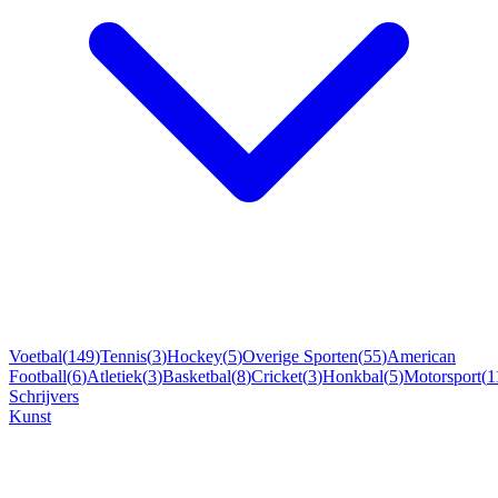
Voetbal
(
149
)
Tennis
(
3
)
Hockey
(
5
)
Overige Sporten
(
55
)
American
Football
(
6
)
Atletiek
(
3
)
Basketbal
(
8
)
Cricket
(
3
)
Honkbal
(
5
)
Motorsport
(
1
Schrijvers
Kunst