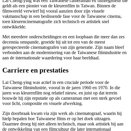
Lai Cheng-ying was een Taiwanese cameraman en filmregisseur die
geldt als een pionier van de kleurenfilm in Taiwan. Binnen de
filmwereld verwierf hij vooral aanzien door zijn visuele
vakmanschap in een beslissende fase voor de Taiwanese cinema,
toen kleurencinematografie zich technisch en artistiek snel
ontwikkelde.
Met meerdere onderscheidingen en een loopbaan die meer dan zes
decennia omspande, groeide hij uit tot een van de meest
gerespecteerde cinematografen van zijn generatie. Zijn naam bleef
verbonden aan de modernisering van de Taiwanese filmindustrie en
aan de internationale waardering voor haar beeldtaal.
Carriere en prestaties
Lai Cheng-ying was actief in een cruciale periode voor de
Taiwanese filmindustrie, vooral in de jaren 1960 en 1970. In die
jaren was kleurenfilm nog relatief nieuw, en juist op dat terrein
bouwde hij zijn reputatie op als cameraman met een sterk gevoel
voor licht, compositie en visuele afwerking.
Zijn doorbraak kwam via zijn werk als cinematograaf, waarin hij
hielp bepalen hoe Taiwanese films er op het doek uitzagen.
Daarmee droeg hij niet alleen technisch, maar ook artistiek bij aan
de ontwikkeling van een filmcultuur die later internationaal