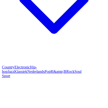
Country
Electronic
Hip-
hop
Jazz
Klassiek
Nederlands
Pop
R&amp;B
Rock
Soul
Sport