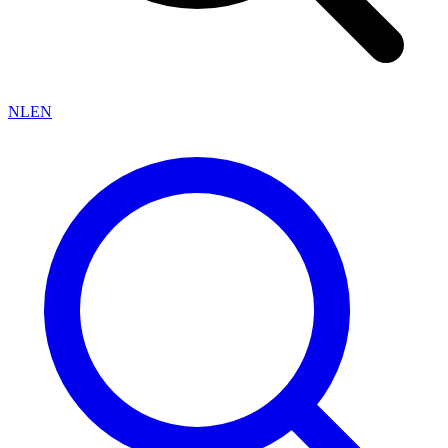
NL
EN