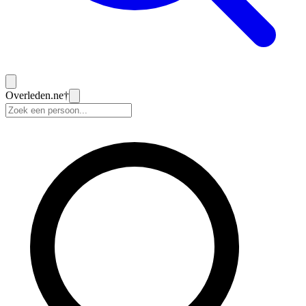
Overleden
.ne
†