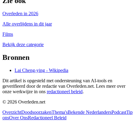
Zie ook
Overleden in 2026
Alle overlijdens in dit jaar
Films
Bekijk deze categorie
Bronnen
Lai Cheng-ying - Wikipedia
Dit artikel is opgesteld met ondersteuning van AI-tools en
geverifieerd door de redactie van Overleden.net. Lees meer over
onze werkwijze in ons
redactioneel beleid
.
©
2026
Overleden.net
Overzicht
Doodsoorzaken
Thema's
Bekende Nederlanders
Podcast
Tip
ons
Over Ons
Redactioneel Beleid