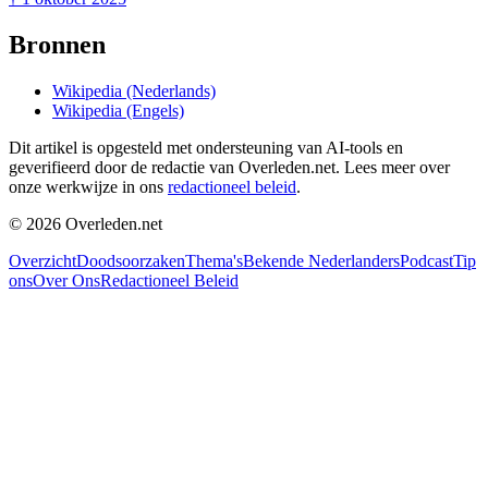
Bronnen
Wikipedia (Nederlands)
Wikipedia (Engels)
Dit artikel is opgesteld met ondersteuning van AI-tools en
geverifieerd door de redactie van Overleden.net. Lees meer over
onze werkwijze in ons
redactioneel beleid
.
©
2026
Overleden.net
Overzicht
Doodsoorzaken
Thema's
Bekende Nederlanders
Podcast
Tip
ons
Over Ons
Redactioneel Beleid