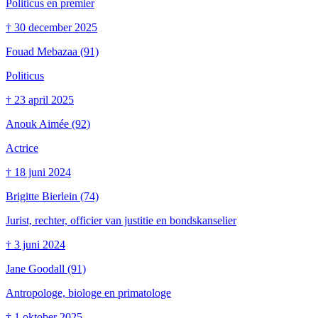
Politicus en premier
†
30 december 2025
Fouad Mebazaa
(91)
Politicus
†
23 april 2025
Anouk Aimée
(92)
Actrice
†
18 juni 2024
Brigitte Bierlein
(74)
Jurist, rechter, officier van justitie en bondskanselier
†
3 juni 2024
Jane Goodall
(91)
Antropologe, biologe en primatologe
†
1 oktober 2025