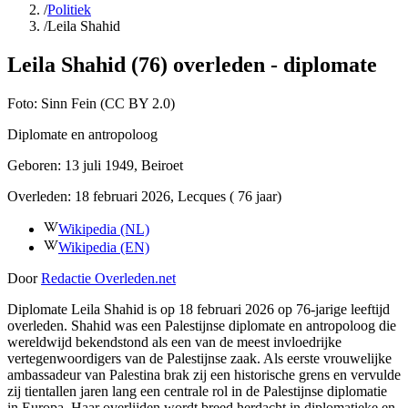
/
Politiek
/
Leila Shahid
Leila Shahid (76) overleden - diplomate
Foto:
Sinn Fein (CC BY 2.0)
Diplomate en antropoloog
Geboren:
13 juli 1949
, Beiroet
Overleden:
18 februari 2026
, Lecques
( 76 jaar)
Wikipedia (NL)
Wikipedia (EN)
Door
Redactie Overleden.net
Diplomate Leila Shahid is op 18 februari 2026 op 76-jarige leeftijd
overleden. Shahid was een Palestijnse diplomate en antropoloog die
wereldwijd bekendstond als een van de meest invloedrijke
vertegenwoordigers van de Palestijnse zaak. Als eerste vrouwelijke
ambassadeur van Palestina brak zij een historische grens en vervulde
zij tientallen jaren lang een centrale rol in de Palestijnse diplomatie
in Europa. Haar overlijden wordt breed herdacht in diplomatieke en