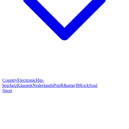
Country
Electronic
Hip-
hop
Jazz
Klassiek
Nederlands
Pop
R&amp;B
Rock
Soul
Sport